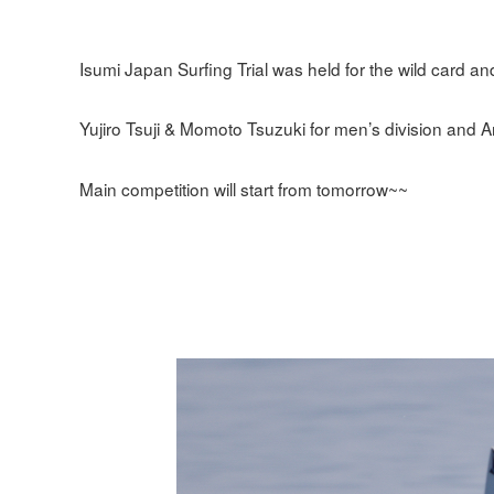
Isumi Japan Surfing Trial was held for the wild card an
Yujiro Tsuji & Momoto Tsuzuki for men’s division and A
Main competition will start from tomorrow~~