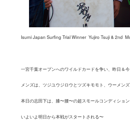
Isumi Japan Surfing Trial Winner Yujiro Tsuji & 2nd 
一宮千葉オープンへのワイルドカードを争い、昨日＆今
メンズは、ツジユウジロウとツズキモモト、ウーメンズ
本日の志田下は、膝〜腰〜の超スモールコンディション
いよいよ明日から本戦がスタートされる〜