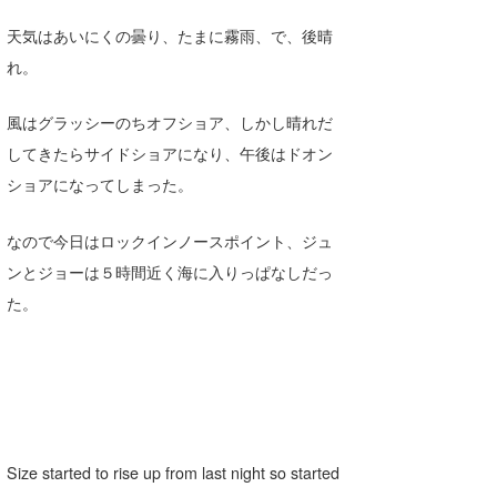
Core Surf Japan
天気はあいにくの曇り、たまに霧雨、で、後晴
れ。
メディア
Naoya Kimoto
波伝説アンバサダー/プロライダー
mitsuteru Kamio
SURFMEDIA
風はグラッシーのちオフショア、しかし晴れだ
してきたらサイドショアになり、午後はドオン
波伝説スタッフ
Yasunari Inoue
Colors MAGAZINE
福島寿実子
ショアになってしまった。
Yoshiyuki Obata
WAVAL
中浦“JET”章
☆加藤
波伝説
なので今日はロックインノースポイント、ジュ
arukasvision
嵯峨明日香
+☆maki☆+
ンとジョーは５時間近く海に入りっぱなしだっ
DELTA FORCE SURF
進士剛光
Aichan
た。
CBA Films
田原啓江
chan-U
熊谷素子
植村未来
ECE
NOBUFUKU
G◎Da
Size started to rise up from last night so started
大野”MAR”修聖
H