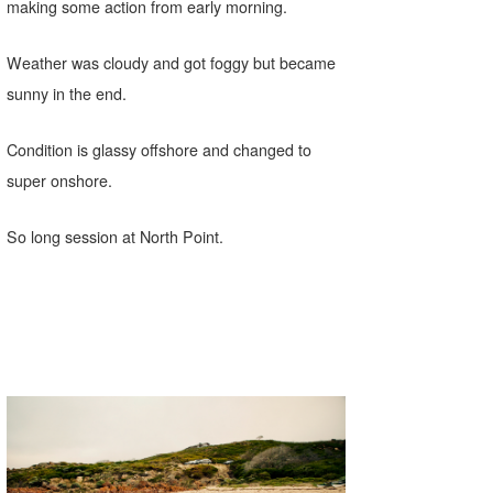
making some action from early morning.
喜納海人
KID
Weather was cloudy and got foggy but became
KOBU
sunny in the end.
KY
Condition is glassy offshore and changed to
MIN
super onshore.
mitz
So long session at North Point.
OYZ
S.K
Soulman
VAGY
waka☆=
YUKI☆