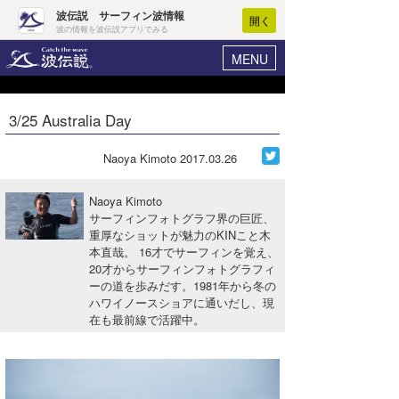
波伝説 サーフィン波情報
開く
波の情報を波伝説アプリでみる
MENU
ニュース
ヘルプ
マイホーム
3/25 Australia Day
Core Surf Japan
ログイン
コンテスト
Naoya Kimoto
2017.03.26
新規会員登録
ファッション/グッズ
Naoya Kimoto
波情報･概況
サーフィンフォトグラフ界の巨匠、
アート＆エンタメ
重厚なショットが魅力のKINこと木
波予想ツール
WAVE HUNTER
本直哉。 16才でサーフィンを覚え、
コラム
20才からサーフィンフォトグラフィ
気象情報
ーの道を歩みだす。1981年から冬の
ハワイノースショアに通いだし、現
トラベル
ニュース
在も最前線で活躍中。
ショップ情報
サーフィンエリアガイド
ショップ情報
ウラナミ
会員メニュー