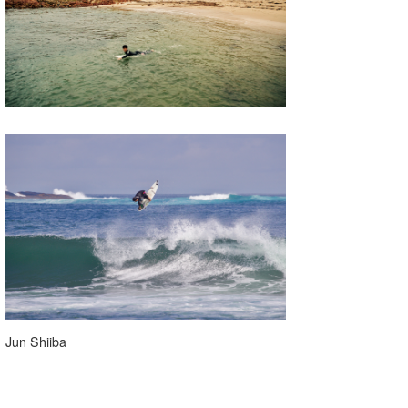
たっちー
ハンマー
まっきー
三輪予報士
小川予報士
上田純子
上條将美
唐澤予報士
SancheZ
Jun Shiiba
ゴン
米山予報士