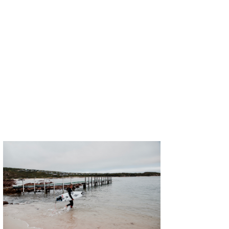
wanda
予報士 hiro.
banpaku
Mr.K
chappy
Romisea