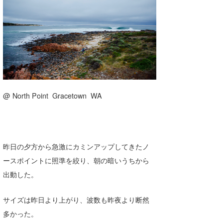
湘南
お知らせ
今月のプレゼント
千葉北
その他
伊豆
ルール＆How to
千葉南
VOTE!
大阪
@ North Point Gracetown WA
サーファーズ
四国
沖縄
昨日の夕方から急激にカミンアップしてきたノ
ースポイントに照準を絞り、朝の暗いうちから
出動した。
サイズは昨日より上がり、波数も昨夜より断然
多かった。
ライター/寄稿メディア