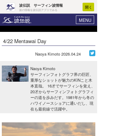
波伝説 サーフィン波情報
開く
波の情報を波伝説アプリでみる
MENU
ニュース
ヘルプ
マイホーム
4/22 Mentawai Day
Core Surf Japan
ログイン
コンテスト
Naoya Kimoto
2026.04.24
新規会員登録
ファッション/グッズ
Naoya Kimoto
波情報･概況
サーフィンフォトグラフ界の巨匠、
アート＆エンタメ
重厚なショットが魅力のKINこと木
波予想ツール
WAVE HUNTER
本直哉。 16才でサーフィンを覚え、
コラム
20才からサーフィンフォトグラフィ
気象情報
ーの道を歩みだす。1981年から冬の
ハワイノースショアに通いだし、現
トラベル
ニュース
在も最前線で活躍中。
ショップ情報
サーフィンエリアガイド
ショップ情報
ウラナミ
会員メニュー