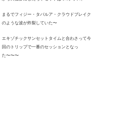
たっちー
まるでフィジー・タバルア・クラウドブレイク
ハンマー
のような波が炸裂していた〜
まっきー
エキゾチックサンセットタイムと合わさって今
三輪予報士
回のトリップで一番のセッションとなっ
た〜〜〜
小川予報士
上田純子
上條将美
唐澤予報士
SancheZ
ゴン
米山予報士