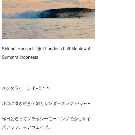
湘南
お知らせ
今月のプレゼント
千葉北
その他
伊豆
ルール＆How to
千葉南
VOTE!
Shinpei Horiguchi @ Thunder’s Left Mentawai
大阪
Sumatra Indonesia
サーファーズ
四国
沖縄
メンタワイ・デイ−５〜〜
昨日に引き続き今朝もサンダーズレフトへ〜〜
昨日と違ってグラッシーモーニングで少しサイ
ズアップ、モアウェイブ。
ライター/寄稿メディア