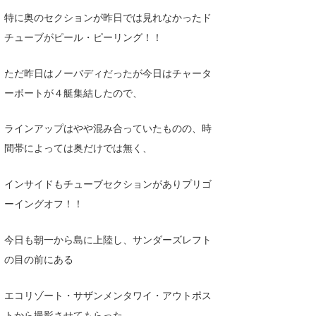
Core Surf Japan
特に奥のセクションが昨日では見れなかったド
チューブがピール・ピーリング！！
メディア
Naoya Kimoto
ただ昨日はノーバディだったが今日はチャータ
波伝説アンバサダー/プロライダー
mitsuteru Kamio
SURFMEDIA
ーボートが４艇集結したので、
波伝説スタッフ
Yasunari Inoue
Colors MAGAZINE
福島寿実子
ラインアップはやや混み合っていたものの、時
Yoshiyuki Obata
WAVAL
中浦“JET”章
☆加藤
波伝説
間帯によっては奥だけでは無く、
arukasvision
嵯峨明日香
+☆maki☆+
インサイドもチューブセクションがありプリゴ
DELTA FORCE SURF
進士剛光
Aichan
ーイングオフ！！
CBA Films
田原啓江
chan-U
今日も朝一から島に上陸し、サンダーズレフト
熊谷素子
植村未来
ECE
の目の前にある
NOBUFUKU
G◎Da
エコリゾート・サザンメンタワイ・アウトポス
大野”MAR”修聖
H
トから撮影させてもらった。