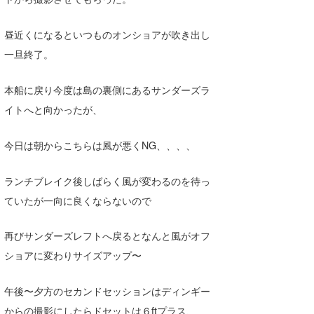
喜納海人
KID
昼近くになるといつものオンショアが吹き出し
KOBU
一旦終了。
KY
本船に戻り今度は島の裏側にあるサンダーズラ
MIN
イトへと向かったが、
mitz
今日は朝からこちらは風が悪くNG、、、、
OYZ
ランチブレイク後しばらく風が変わるのを待っ
S.K
ていたが一向に良くならないので
Soulman
再びサンダーズレフトへ戻るとなんと風がオフ
VAGY
ショアに変わりサイズアップ〜
waka☆=
午後〜夕方のセカンドセッションはディンギー
YUKI☆
からの撮影にしたらドセットは６ftプラス、