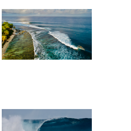
wanda
予報士 hiro.
banpaku
Mr.K
chappy
Romisea