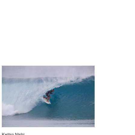
Mr.K
chappy
Romisea
Keijiro Nishi