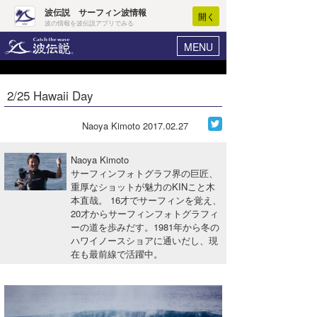
波伝説 サーフィン波情報
開く
波の情報を波伝説アプリでみる
MENU
ニュース
ヘルプ
マイホーム
2/25 Hawaii Day
Core Surf Japan
ログイン
コンテスト
Naoya Kimoto
2017.02.27
新規会員登録
ファッション/グッズ
Naoya Kimoto
波情報･概況
サーフィンフォトグラフ界の巨匠、
アート＆エンタメ
重厚なショットが魅力のKINこと木
波予想ツール
WAVE HUNTER
本直哉。 16才でサーフィンを覚え、
コラム
20才からサーフィンフォトグラフィ
気象情報
ーの道を歩みだす。1981年から冬の
ハワイノースショアに通いだし、現
トラベル
ニュース
在も最前線で活躍中。
ショップ情報
サーフィンエリアガイド
ショップ情報
ウラナミ
会員メニュー