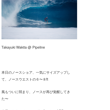
湘南
お知らせ
今月のプレゼント
千葉北
その他
伊豆
ルール＆How to
千葉南
VOTE!
大阪
Takayuki Wakita @ Pipeline
サーファーズ
四国
沖縄
ライター/寄稿メディア
本日のノースショア、一気にサイズアップし
て、ノースウエストの６〜８ft
Core Surf Japan
メディア
Naoya Kimoto
風もついに弱まり、ノースが再び覚醒してき
た〜
波伝説アンバサダー/プロライダー
mitsuteru Kamio
SURFMEDIA
波伝説スタッフ