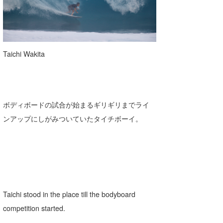
三輪予報士
小川予報士
上田純子
Taichi Wakita
上條将美
唐澤予報士
ボディボードの試合が始まるギリギリまでライ
SancheZ
ンアップにしがみついていたタイチボーイ。
ゴン
米山予報士
wanda
予報士 hiro.
Taichi stood in the place till the bodyboard
banpaku
competition started.