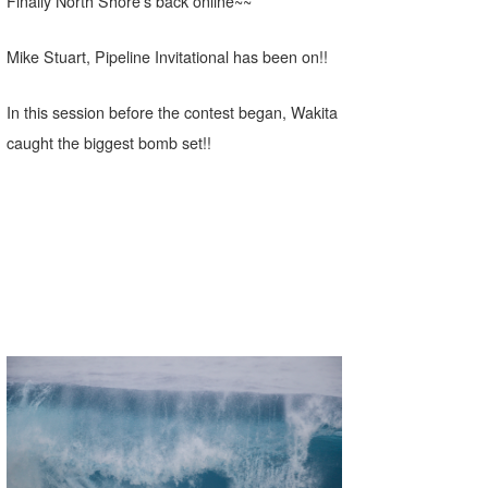
Finally North Shore’s back online~~
MIN
mitz
Mike Stuart, Pipeline Invitational has been on!!
OYZ
In this session before the contest began, Wakita
S.K
caught the biggest bomb set!!
Soulman
VAGY
waka☆=
YUKI☆
たっちー
ハンマー
まっきー