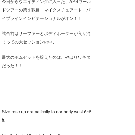
Yasunari Inoue
Colors MAGAZINE
福島寿実子
今日からウエイティングに入った、APBワール
ドツアーの第１戦目・マイクスチュアート・パ
Yoshiyuki Obata
WAVAL
中浦“JET”章
☆加藤
波伝説
イプラインインビテーショナルがオン！！
arukasvision
嵯峨明日香
+☆maki☆+
試合前はサーファーとボディボーダーが入り混
DELTA FORCE SURF
進士剛光
Aichan
じっての大セッションの中、
CBA Films
田原啓江
chan-U
最大のボムセットを捉えたのは、やはりワキタ
熊谷素子
植村未来
ECE
だった！！
NOBUFUKU
G◎Da
大野”MAR”修聖
H
喜納海人
KID
Size rose up dramatically to northerly west 6~8
KOBU
ft.
KY