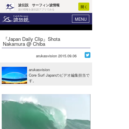
波伝説 サーフィン波情報
開く
波の情報を波伝説アプリでみる
MENU
ニュース
ヘルプ
マイホーム
『Japan Daily Clip』Shota
Core Surf Japan
Nakamura @ Chiba
ログイン
コンテスト
新規会員登録
arukasvision
2015.09.06
ファッション/グッズ
波情報･概況
arukasvision
アート＆エンタメ
Core Surf Japanのビデオ編集担当で
波予想ツール
WAVE HUNTER
す。
コラム
気象情報
トラベル
ニュース
ショップ情報
サーフィンエリアガイド
ショップ情報
ウラナミ
会員メニュー