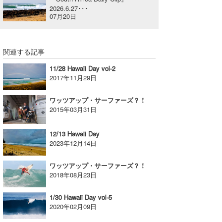
2026.6.27･･･
喜納海人
KID
07月20日
KOBU
関連する記事
KY
11/28 Hawaii Day vol-2
MIN
2017年11月29日
mitz
ワッツアップ・サーファーズ？！
2015年03月31日
OYZ
12/13 Hawaii Day
S.K
2023年12月14日
Soulman
ワッツアップ・サーファーズ？！
2018年08月23日
VAGY
waka☆=
1/30 Hawaii Day vol-5
2020年02月09日
YUKI☆