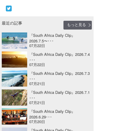
Core Surf Japan
メディア
Naoya Kimoto
最近の記事
もっと見る
波伝説アンバサダー/プロライダー
mitsuteru Kamio
SURFMEDIA
『South Africa Daily Clip』
2026.7.5〜･･･
波伝説スタッフ
Yasunari Inoue
Colors MAGAZINE
福島寿実子
07月22日
『South Africa Daily Clip』2026.7.4
Yoshiyuki Obata
WAVAL
中浦“JET”章
☆加藤
波伝説
･･･
07月22日
arukasvision
嵯峨明日香
+☆maki☆+
『South Africa Daily Clip』2026.7.3
DELTA FORCE SURF
進士剛光
Aichan
･･･
07月21日
CBA Films
田原啓江
chan-U
『South Africa Daily Clip』2026.7.1
･･･
熊谷素子
植村未来
ECE
07月21日
『South Africa Daily Clip』
NOBUFUKU
G◎Da
2026.6.29･･･
07月20日
大野”MAR”修聖
H
『South Africa Daily Clip』