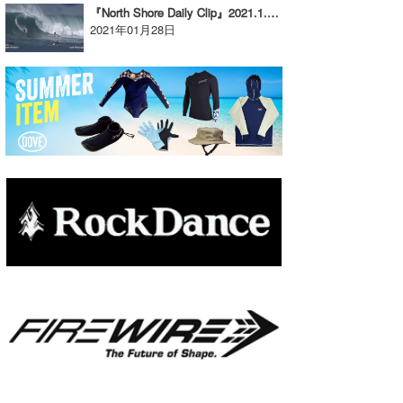
『North Shore Daily Clip』2021.1.16 @ Waimea 今冬１番のビゲストデイ、２０ftオーバーでのワイメアセッション。
たっちー
2021年01月28日
ハンマー
まっきー
三輪予報士
小川予報士
上田純子
上條将美
唐澤予報士
SancheZ
ゴン
米山予報士