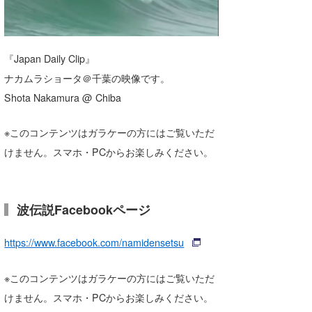
湘南
お知らせ
今月のプレゼント
千葉北
その他
『Japan Daily Clip』
伊豆
ルール＆How to
ナカムラショータ＠千葉の映像です。
千葉南
Shota Nakamura @ Chiba
VOTE!
大阪
※このコンテンツはガラケーの方にはご覧いただ
サーファーズ
けません。スマホ・PCからお楽しみください。
四国
沖縄
波伝説Facebookページ
https://www.facebook.com/namidensetsu
※このコンテンツはガラケーの方にはご覧いただ
けません。スマホ・PCからお楽しみください。
ライター/寄稿メディア