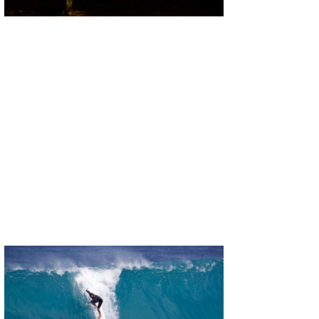
たっちー
ハンマー
まっきー
三輪予報士
小川予報士
上田純子
上條将美
唐澤予報士
SancheZ
ゴン
米山予報士