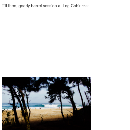
Till then, gnarly barrel session at Log Cabin~~~
喜納海人
KID
KOBU
KY
MIN
mitz
OYZ
S.K
Soulman
VAGY
waka☆=
YUKI☆