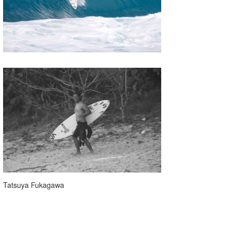
wanda
予報士 hiro.
banpaku
Mr.K
chappy
Romisea
Tatsuya Fukagawa