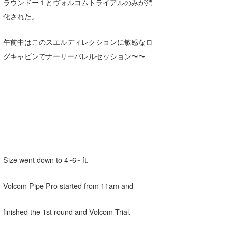
ラウンドー１とヴォルコムトライアルのみが消
Core Surf Japan
化された。
メディア
Naoya Kimoto
午前中はこのスエルディレクションに敏感なロ
波伝説アンバサダー/プロライダー
mitsuteru Kamio
SURFMEDIA
グキャビンでナーリーバレルセッション〜〜
波伝説スタッフ
Yasunari Inoue
Colors MAGAZINE
福島寿実子
Yoshiyuki Obata
WAVAL
中浦“JET”章
☆加藤
波伝説
arukasvision
嵯峨明日香
+☆maki☆+
DELTA FORCE SURF
進士剛光
Aichan
CBA Films
田原啓江
chan-U
Size went down to 4~6~ ft.
熊谷素子
植村未来
ECE
Volcom Pipe Pro started from 11am and
NOBUFUKU
G◎Da
finished the 1st round and Volcom Trial.
大野”MAR”修聖
H