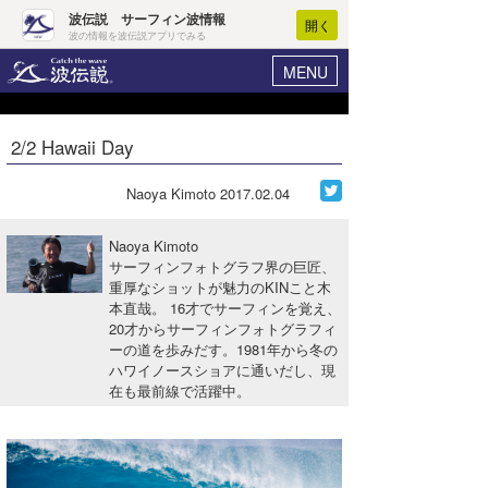
波伝説 サーフィン波情報
開く
波の情報を波伝説アプリでみる
MENU
ニュース
ヘルプ
マイホーム
2/2 Hawaii Day
Core Surf Japan
ログイン
コンテスト
Naoya Kimoto
2017.02.04
新規会員登録
ファッション/グッズ
Naoya Kimoto
波情報･概況
サーフィンフォトグラフ界の巨匠、
アート＆エンタメ
重厚なショットが魅力のKINこと木
波予想ツール
WAVE HUNTER
本直哉。 16才でサーフィンを覚え、
コラム
20才からサーフィンフォトグラフィ
気象情報
ーの道を歩みだす。1981年から冬の
ハワイノースショアに通いだし、現
トラベル
ニュース
在も最前線で活躍中。
ショップ情報
サーフィンエリアガイド
ショップ情報
ウラナミ
会員メニュー