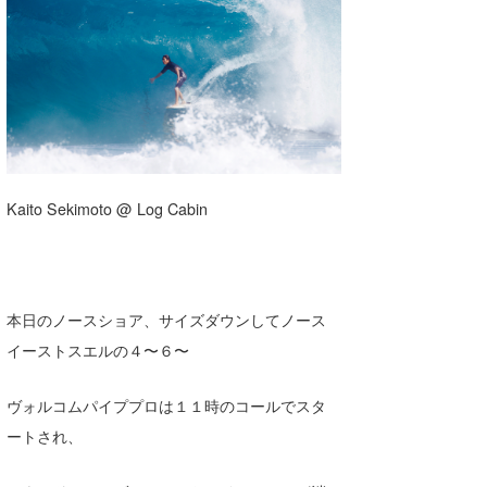
湘南
お知らせ
今月のプレゼント
千葉北
その他
伊豆
ルール＆How to
千葉南
VOTE!
大阪
Kaito Sekimoto @ Log Cabin
サーファーズ
四国
沖縄
本日のノースショア、サイズダウンしてノース
イーストスエルの４〜６〜
ヴォルコムパイププロは１１時のコールでスタ
ートされ、
ライター/寄稿メディア