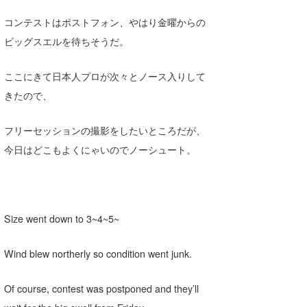
Core Surf Japan
コンテストはポストフォン、やはり金曜からの
ビッグスエルを待ちそうだ。
メディア
Naoya Kimoto
波伝説アンバサダー/プロライダー
mitsuteru Kamio
SURFMEDIA
ここにきて日本人プロが次々とノース入りして
きたので、
波伝説スタッフ
Yasunari Inoue
Colors MAGAZINE
福島寿実子
Yoshiyuki Obata
WAVAL
中浦“JET”章
☆加藤
波伝説
フリーセッションの撮影をしたいところだが、
今日はどこもよくにゃいのでノーシュート。
arukasvision
嵯峨明日香
+☆maki☆+
DELTA FORCE SURF
進士剛光
Aichan
CBA Films
田原啓江
chan-U
Size went down to 3~4~5~
熊谷素子
植村未来
ECE
Wind blew northerly so condition went junk.
NOBUFUKU
G◎Da
Of course, contest was postponed and they’ll
大野”MAR”修聖
H