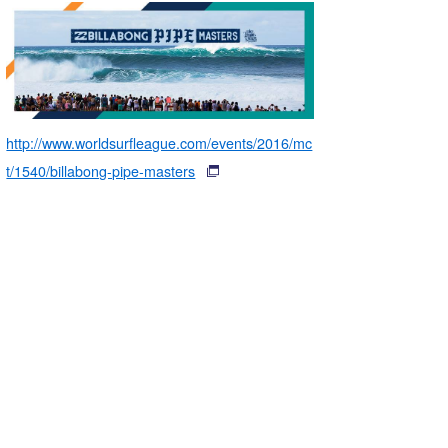
http://www.worldsurfleague.com/events/2016/mc
t/1540/billabong-pipe-masters