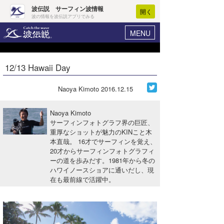
波伝説 サーフィン波情報
開く
波の情報を波伝説アプリでみる
MENU
ニュース
ヘルプ
マイホーム
12/13 Hawaii Day
Core Surf Japan
ログイン
コンテスト
Naoya Kimoto
2016.12.15
新規会員登録
ファッション/グッズ
Naoya Kimoto
波情報･概況
サーフィンフォトグラフ界の巨匠、
アート＆エンタメ
重厚なショットが魅力のKINこと木
波予想ツール
WAVE HUNTER
本直哉。 16才でサーフィンを覚え、
コラム
20才からサーフィンフォトグラフィ
気象情報
ーの道を歩みだす。1981年から冬の
ハワイノースショアに通いだし、現
トラベル
ニュース
在も最前線で活躍中。
ショップ情報
サーフィンエリアガイド
ショップ情報
ウラナミ
会員メニュー