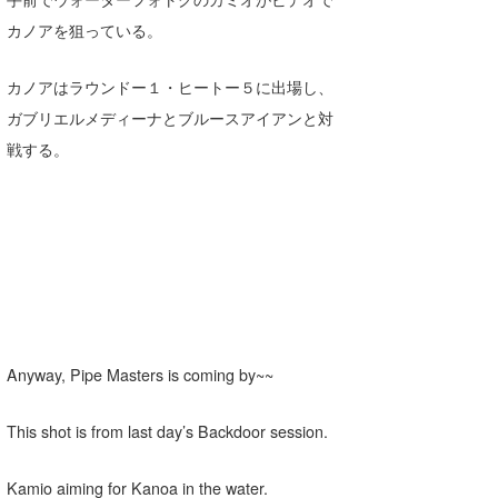
カノアを狙っている。
wanda
予報士 hiro.
カノアはラウンドー１・ヒートー５に出場し、
ガブリエルメディーナとブルースアイアンと対
banpaku
戦する。
Mr.K
chappy
Romisea
Anyway, Pipe Masters is coming by~~
This shot is from last day’s Backdoor session.
Kamio aiming for Kanoa in the water.