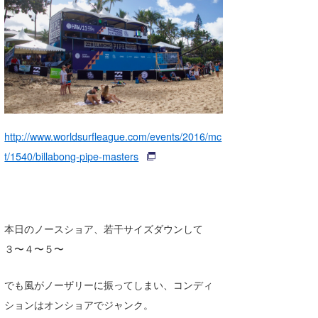
湘南
お知らせ
今月のプレゼント
千葉北
その他
伊豆
ルール＆How to
千葉南
VOTE!
大阪
http://www.worldsurfleague.com/events/2016/mc
サーファーズ
t/1540/billabong-pipe-masters
四国
沖縄
本日のノースショア、若干サイズダウンして
３〜４〜５〜
でも風がノーザリーに振ってしまい、コンディ
ションはオンショアでジャンク。
ライター/寄稿メディア