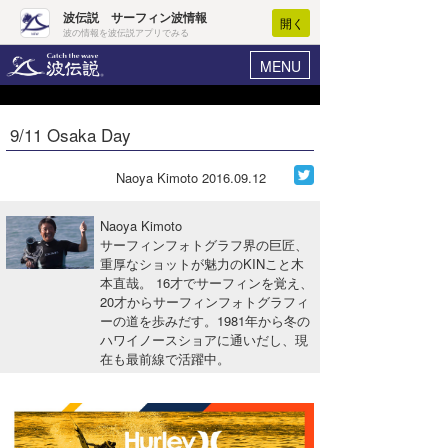
波伝説 サーフィン波情報
開く
波の情報を波伝説アプリでみる
MENU
ニュース
ヘルプ
マイホーム
9/11 Osaka Day
Core Surf Japan
ログイン
コンテスト
Naoya Kimoto
2016.09.12
新規会員登録
ファッション/グッズ
Naoya Kimoto
波情報･概況
サーフィンフォトグラフ界の巨匠、
アート＆エンタメ
重厚なショットが魅力のKINこと木
波予想ツール
WAVE HUNTER
本直哉。 16才でサーフィンを覚え、
コラム
20才からサーフィンフォトグラフィ
気象情報
ーの道を歩みだす。1981年から冬の
ハワイノースショアに通いだし、現
トラベル
ニュース
在も最前線で活躍中。
ショップ情報
サーフィンエリアガイド
ショップ情報
ウラナミ
会員メニュー