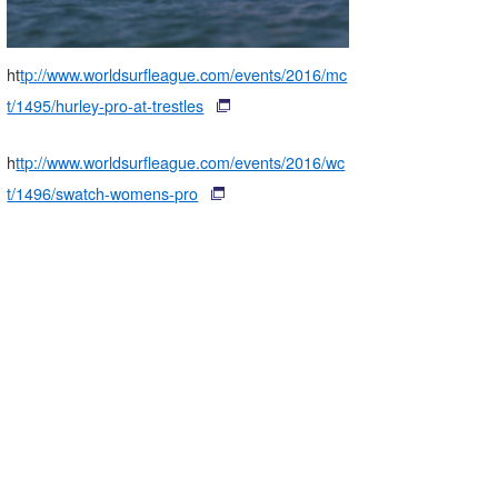
ht
tp://www.worldsurfleague.com/events/2016/mc
t/1495/hurley-pro-at-trestles
h
ttp://www.worldsurfleague.com/events/2016/wc
t/1496/swatch-womens-pro