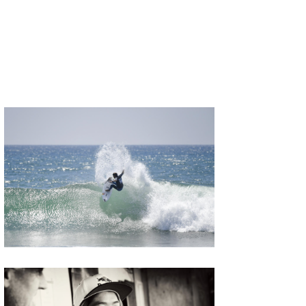
たっちー
ハンマー
まっきー
三輪予報士
小川予報士
上田純子
上條将美
唐澤予報士
SancheZ
ゴン
米山予報士