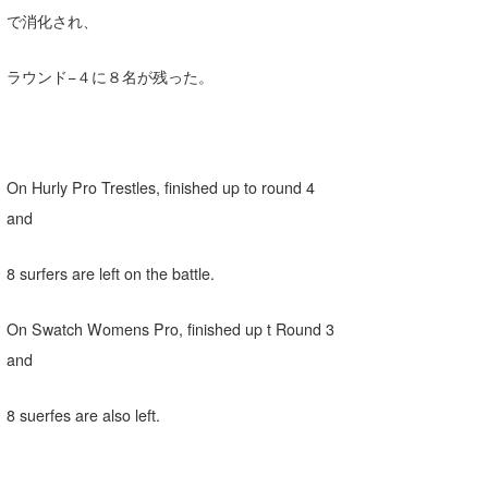
で消化され、
Core Surf Japan
メディア
Naoya Kimoto
ラウンド−４に８名が残った。
波伝説アンバサダー/プロライダー
mitsuteru Kamio
SURFMEDIA
波伝説スタッフ
Yasunari Inoue
Colors MAGAZINE
福島寿実子
On Hurly Pro Trestles, finished up to round 4
Yoshiyuki Obata
WAVAL
中浦“JET”章
☆加藤
波伝説
and
arukasvision
嵯峨明日香
+☆maki☆+
8 surfers are left on the battle.
DELTA FORCE SURF
進士剛光
Aichan
On Swatch Womens Pro, finished up t Round 3
CBA Films
田原啓江
chan-U
and
熊谷素子
植村未来
ECE
8 suerfes are also left.
NOBUFUKU
G◎Da
大野”MAR”修聖
H