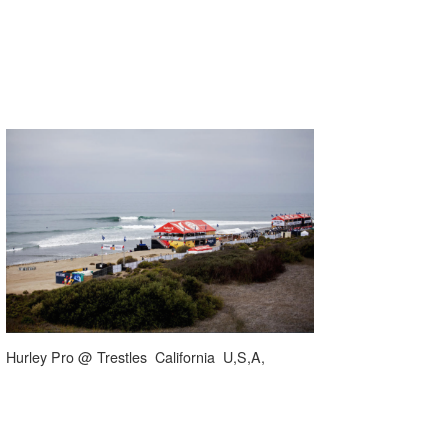
喜納海人
KID
KOBU
KY
MIN
mitz
OYZ
S.K
Soulman
VAGY
Hurley Pro @ Trestles California U,S,A,
waka☆=
YUKI☆