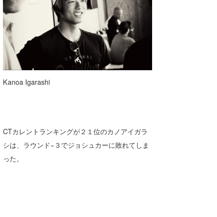
wanda
予報士 hiro.
banpaku
Mr.K
Kanoa Igarashi
chappy
Romisea
CTカレントランキングが２１位のカノアイガラ
シは、ラウンド−３でジョシュカーに敗れてしま
った。