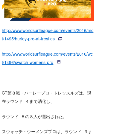
湘南
お知らせ
今月のプレゼント
千葉北
その他
伊豆
ルール＆How to
http://www.worldsurfleague.com/events/2016/mc
t/1495/hurley-pro-at-trestles
千葉南
VOTE!
http://www.worldsurfleague.com/events/2016/wc
大阪
t/1496/swatch-womens-pro
サーファーズ
四国
沖縄
CT第８戦・ハーレープロ・トレッスルズは、現
在ラウンド−４まで消化し、
ラウンド−５の８人が選出された。
ライター/寄稿メディア
スウォッチ・ウーメンズプロは、ラウンド−３ま