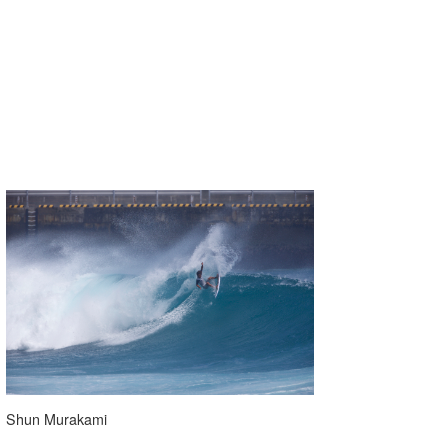
MIN
mitz
OYZ
S.K
Soulman
VAGY
waka☆=
YUKI☆
たっちー
ハンマー
まっきー
Shun Murakami