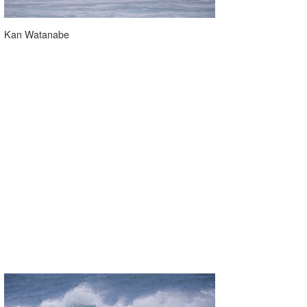
Mr.K
Kan Watanabe
chappy
Romisea