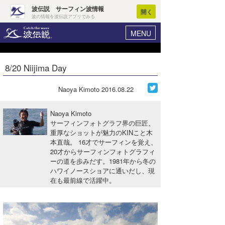
波伝説 サーフィン波情報
開く
波の情報を波伝説アプリでみる
MENU
ニュース
ヘルプ
マイホーム
8/20 Niijima Day
Core Surf Japan
ログイン
コンテスト
Naoya Kimoto
2016.08.22
新規会員登録
ファッション/グッズ
Naoya Kimoto
波情報･概況
サーフィンフォトグラフ界の巨匠、
アート＆エンタメ
重厚なショットが魅力のKINこと木
波予想ツール
WAVE HUNTER
本直哉。 16才でサーフィンを覚え、
コラム
20才からサーフィンフォトグラフィ
気象情報
ーの道を歩みだす。1981年から冬の
ハワイノースショアに通いだし、現
トラベル
ニュース
在も最前線で活躍中。
ショップ情報
サーフィンエリアガイド
ショップ情報
ウラナミ
会員メニュー