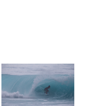
三輪予報士
小川予報士
上田純子
上條将美
唐澤予報士
SancheZ
ゴン
米山予報士
wanda
予報士 hiro.
banpaku