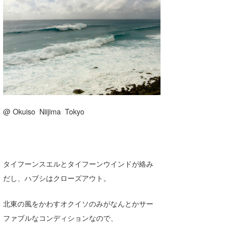
湘南
お知らせ
今月のプレゼント
千葉北
その他
伊豆
ルール＆How to
千葉南
VOTE!
大阪
サーファーズ
@ Okuiso Niijima Tokyo
四国
沖縄
ライター/寄稿メディア
タイフーンスエルとタイフーンウインドが絡み
Core Surf Japan
だし、ハブシはクローズアウト。
メディア
Naoya Kimoto
北東の風をかわすオクイソのみがなんとかサー
波伝説アンバサダー/プロライダー
mitsuteru Kamio
SURFMEDIA
ファブルなコンディションなので、
波伝説スタッフ