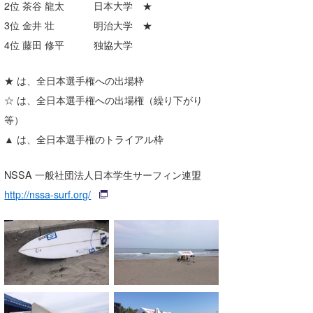
2位 茶谷 龍太 日本大学 ★
3位 金井 壮 明治大学 ★
4位 藤田 修平 独協大学
★ は、全日本選手権への出場枠
☆ は、全日本選手権への出場権（繰り下がり
等）
▲ は、全日本選手権のトライアル枠
NSSA 一般社団法人日本学生サーフィン連盟
http://nssa-surf.org/