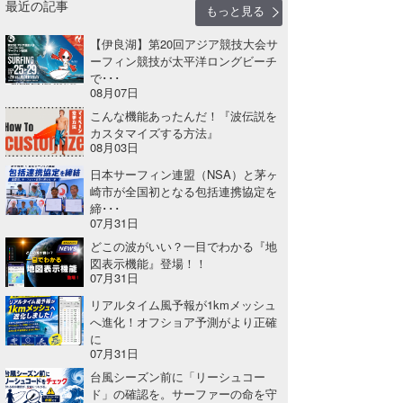
最近の記事
もっと見る
【伊良湖】第20回アジア競技大会サ
ーフィン競技が太平洋ロングビーチ
で･･･
08月07日
こんな機能あったんだ！『波伝説を
カスタマイズする方法』
08月03日
日本サーフィン連盟（NSA）と茅ヶ
崎市が全国初となる包括連携協定を
締･･･
07月31日
どこの波がいい？一目でわかる『地
図表示機能』登場！！
07月31日
リアルタイム風予報が1kmメッシュ
へ進化！オフショア予測がより正確
に
07月31日
台風シーズン前に「リーシュコー
ド」の確認を。サーファーの命を守