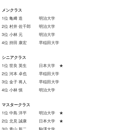
wanda
メンクラス
1位 亀﨑 造 明治大学
予報士 hiro.
2位 村井 佐千郎 明治大学
banpaku
3位 小林 元 明治大学
4位 持田 康宏 早稲田大学
Mr.K
chappy
シニアクラス
1位 世良 英生 日本大学 ★
Romisea
2位 河本 卓也 早稲田大学
3位 金子 将人 早稲田大学
4位 小林 慎 明治大学
マスタークラス
1位 中島 洋平 明治大学 ★
2位 北見 誠康 日本大学 ★
3位 青山 新二 駒澤大学