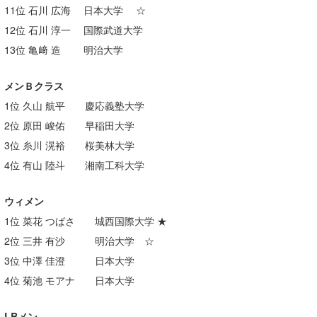
11位 石川 広海 日本大学 ☆
喜納海人
KID
12位 石川 淳一 国際武道大学
KOBU
13位 亀﨑 造 明治大学
KY
メンＢクラス
MIN
1位 久山 航平 慶応義塾大学
2位 原田 峻佑 早稲田大学
mitz
3位 糸川 滉裕 桜美林大学
OYZ
4位 有山 陸斗 湘南工科大学
S.K
ウィメン
1位 菜花 つばさ 城西国際大学 ★
Soulman
2位 三井 有沙 明治大学 ☆
VAGY
3位 中澤 佳澄 日本大学
waka☆=
4位 菊池 モアナ 日本大学
YUKI☆
LBメン