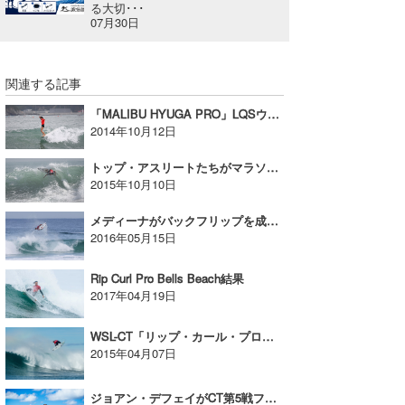
る大切･･･
07月30日
関連する記事
「MALIBU HYUGA PRO」LQSウィメンズ優勝は吉川広夏、U-12グロム優勝は伊東李安琉
2014年10月12日
トップ・アスリートたちがマラソン・デーを支配する！ WSL QS 1,000、LT 1,000『Trump Hyuga Pro』開幕！
2015年10月10日
メディーナがバックフリップを成功させて10。ウィルコまさかのR2敗退。WSL-Oiリオ・プロ
2016年05月15日
Rip Curl Pro Bells Beach結果
2017年04月19日
WSL-CT「リップ・カール・プロ・ベルズ・ビーチ」はメンズR4とウイメンズR3まで完了。
2015年04月07日
ジョアン・デフェイがCT第5戦フィジー・ウイメンズプロ優勝。ベサニー・ハミルトン3位の快挙