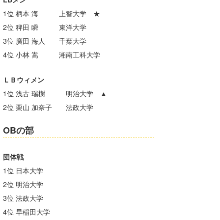
1位 柄本 海 上智大学 ★
たっちー
2位 稗田 瞬 東洋大学
ハンマー
3位 廣田 海人 千葉大学
まっきー
4位 小林 嵩 湘南工科大学
三輪予報士
ＬＢウィメン
1位 浅古 瑞樹 明治大学 ▲
小川予報士
2位 栗山 加奈子 法政大学
上田純子
OBの部
上條将美
唐澤予報士
団体戦
1位 日本大学
SancheZ
2位 明治大学
ゴン
3位 法政大学
4位 早稲田大学
米山予報士