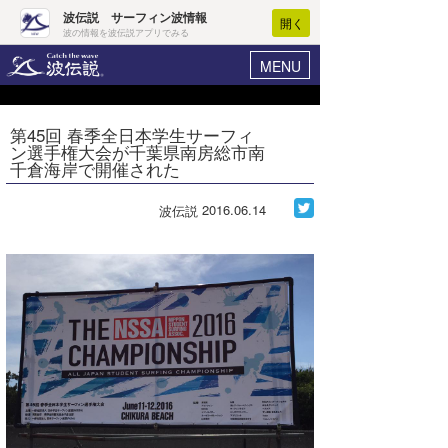
波伝説 サーフィン波情報
開く
波の情報を波伝説アプリでみる
MENU
ニュース
ヘルプ
マイホーム
第45回 春季全日本学生サーフィ
Core Surf Japan
ン選手権大会が千葉県南房総市南
ログイン
千倉海岸で開催された
コンテスト
新規会員登録
2016.06.14
波伝説
ファッション/グッズ
波情報･概況
アート＆エンタメ
波予想ツール
WAVE HUNTER
コラム
気象情報
トラベル
ニュース
ショップ情報
サーフィンエリアガイド
ショップ情報
ウラナミ
会員メニュー