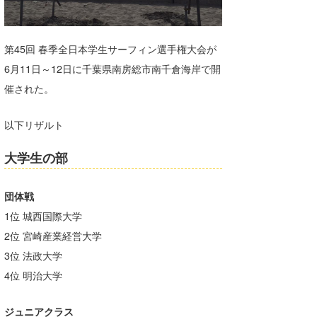
湘南
お知らせ
今月のプレゼント
千葉北
その他
第45回 春季全日本学生サーフィン選手権大会が
6月11日～12日に千葉県南房総市南千倉海岸で開
伊豆
ルール＆How to
催された。
千葉南
VOTE!
以下リザルト
大阪
サーファーズ
大学生の部
四国
沖縄
団体戦
1位 城西国際大学
2位 宮崎産業経営大学
3位 法政大学
4位 明治大学
ライター/寄稿メディア
ジュニアクラス