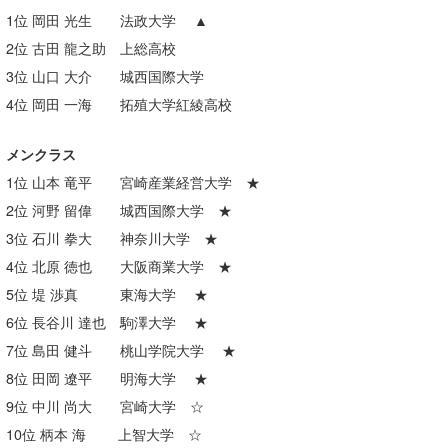
1位 岡田 光生 法政大学 ▲
Core Surf Japan
2位 古田 龍之助 上総高校
メディア
Naoya Kimoto
3位 山口 大介 城西国際大学
波伝説アンバサダー/プロライダー
4位 岡田 一海 拓殖大学紅綾高校
mitsuteru Kamio
SURFMEDIA
波伝説スタッフ
Yasunari Inoue
Colors MAGAZINE
福島寿実子
メンクラス
1位 山本 竜平 宮崎産業経営大学 ★
Yoshiyuki Obata
WAVAL
中浦“JET”章
☆加藤
波伝説
2位 河野 留偉 城西国際大学 ★
arukasvision
嵯峨明日香
+☆maki☆+
3位 石川 拳大 神奈川大学 ★
4位 北原 徳也 大阪商業大学 ★
DELTA FORCE SURF
進士剛光
Aichan
5位 堤 渉真 東海大学 ★
CBA Films
田原啓江
chan-U
6位 長谷川 達也 駒澤大学 ★
7位 島田 健斗 桃山学院大学 ★
熊谷素子
植村未来
ECE
8位 田岡 遼平 明海大学 ★
NOBUFUKU
G◎Da
9位 中川 尚大 宮崎大学 ☆
大野”MAR”修聖
H
10位 柄本 海 上智大学 ☆