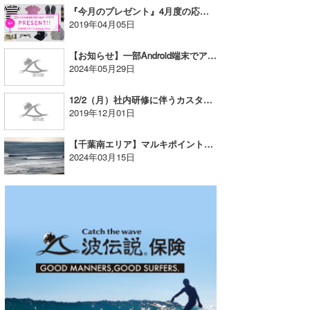
『今月のプレゼント』4月度の応募開始！
喜納海人
KID
2019年04月05日
KOBU
【お知らせ】一部Android端末でアプリでスーパーライブ！映像が再生できない事象について
2024年05月29日
KY
12/2（月）社内研修に伴うカスタマーサポート業務休業のお知らせ
MIN
2019年12月01日
mitz
【千葉南エリア】マルキポイントでスーパーライブ！配信開始
2024年03月15日
OYZ
S.K
Soulman
VAGY
waka☆=
YUKI☆