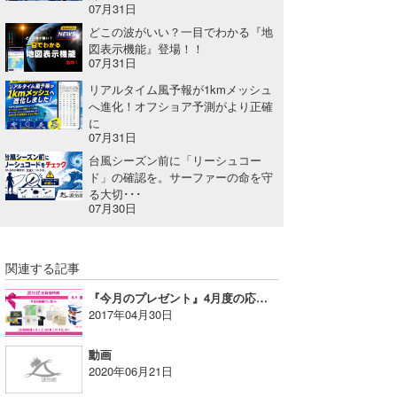
07月31日
Core Surf Japan
どこの波がいい？一目でわかる『地
図表示機能』登場！！
メディア
Naoya Kimoto
07月31日
リアルタイム風予報が1kmメッシュ
波伝説アンバサダー/プロライダー
mitsuteru Kamio
SURFMEDIA
へ進化！オフショア予測がより正確
に
波伝説スタッフ
Yasunari Inoue
Colors MAGAZINE
福島寿実子
07月31日
台風シーズン前に「リーシュコー
Yoshiyuki Obata
WAVAL
中浦“JET”章
☆加藤
波伝説
ド」の確認を。サーファーの命を守
る大切･･･
arukasvision
嵯峨明日香
+☆maki☆+
07月30日
DELTA FORCE SURF
進士剛光
Aichan
関連する記事
CBA Films
田原啓江
chan-U
『今月のプレゼント』4月度の応募が間もなく終了です！
熊谷素子
植村未来
ECE
2017年04月30日
NOBUFUKU
G◎Da
動画
2020年06月21日
大野”MAR”修聖
H