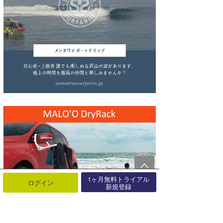
wanda
予報士 hiro.
banpaku
Mr.K
chappy
Romisea
1ヶ月無料トライアル
ログイン
新規登録