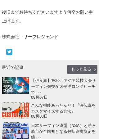
湘南
お知らせ
今月のプレゼント
復旧までお待ちくださいますよう何卒お願い申
千葉北
その他
上げます。
伊豆
ルール＆How to
株式会社 サーフレジェンド
千葉南
VOTE!
大阪
サーファーズ
最近の記事
四国
もっと見る
【伊良湖】第20回アジア競技大会サ
沖縄
ーフィン競技が太平洋ロングビーチ
で･･･
08月07日
こんな機能あったんだ！『波伝説を
カスタマイズする方法』
08月03日
日本サーフィン連盟（NSA）と茅ヶ
崎市が全国初となる包括連携協定を
ライター/寄稿メディア
締･･･