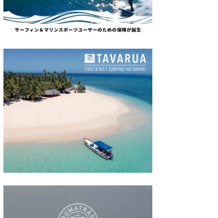
たっちー
ハンマー
まっきー
三輪予報士
小川予報士
上田純子
上條将美
唐澤予報士
SancheZ
ゴン
米山予報士