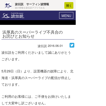
波伝説 サーフィン波情報
開く
波の情報を波伝説アプリでみる
MENU
ニュース
ヘルプ
マイホーム
浜厚真のスーパーライブ不具合の
Core Surf Japan
お詫びとお知らせ
ログイン
コンテスト
新規会員登録
2016.06.01
波伝説
ファッション/グッズ
波伝説をご利用くださいまして誠にありがとう
波情報･概況
ございます。
アート＆エンタメ
波予想ツール
WAVE HUNTER
コラム
5月29日（日）より、設置機器の故障により、北
気象情報
海道・浜厚真のスーパーライブの配信が停止し
トラベル
ニュース
ております。
ショップ情報
サーフィンエリアガイド
ご利用のお客様には、ご不便をお掛けいたしま
ショップ情報
ウラナミ
会員メニュー
して大変申し訳ございません。