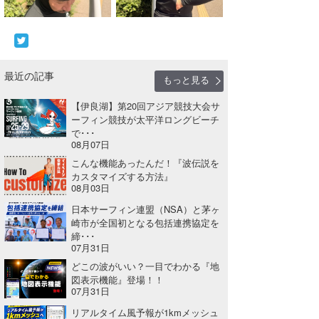
最近の記事
もっと見る
【伊良湖】第20回アジア競技大会サ
ーフィン競技が太平洋ロングビーチ
で･･･
08月07日
こんな機能あったんだ！『波伝説を
カスタマイズする方法』
08月03日
日本サーフィン連盟（NSA）と茅ヶ
崎市が全国初となる包括連携協定を
締･･･
07月31日
どこの波がいい？一目でわかる『地
図表示機能』登場！！
07月31日
リアルタイム風予報が1kmメッシュ