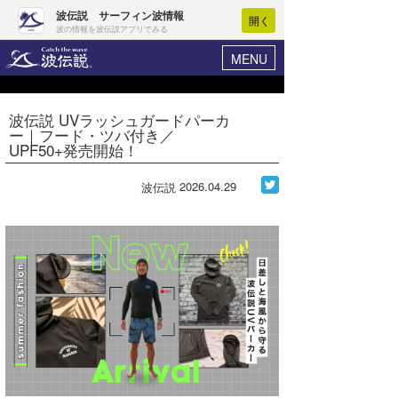
波伝説 サーフィン波情報
開く
波の情報を波伝説アプリでみる
MENU
ニュース
ヘルプ
マイホーム
波伝説 UVラッシュガードパーカ
Core Surf Japan
ー｜フード・ツバ付き／
ログイン
UPF50+発売開始！
コンテスト
新規会員登録
2026.04.29
波伝説
ファッション/グッズ
波情報･概況
アート＆エンタメ
波予想ツール
WAVE HUNTER
コラム
気象情報
トラベル
ニュース
ショップ情報
サーフィンエリアガイド
ショップ情報
ウラナミ
会員メニュー