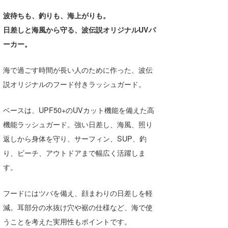
湘南
お知らせ
今月のプレゼント
波待ちも、釣りも、海上がりも。
千葉北
その他
日差しと海風から守る、波伝説オリジナルUVパ
ーカー。
伊豆
ルール＆How to
海で過ごす時間が長い人のために作った、波伝
千葉南
VOTE!
説オリジナルのフード付きラッシュガード。
大阪
サーファーズ
ベースは、UPF50+のUVカット機能を備えた高
四国
機能ラッシュガード。強い日差し、海風、照り
沖縄
返しから身体を守り、サーフィン、SUP、釣
り、ビーチ、アウトドアまで幅広く活躍しま
す。
フードにはツバを備え、顔まわりの日差しを軽
減。耳部分の水抜け穴や裾の仕様など、海で使
ライター/寄稿メディア
うことを考えた実用性もポイントです。