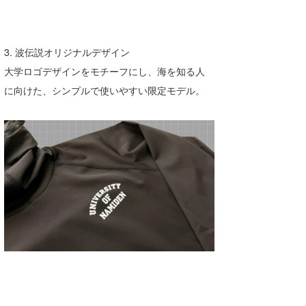
たっちー
ハンマー
3. 波伝説オリジナルデザイン
大学ロゴデザインをモチーフにし、海を知る人
まっきー
に向けた、シンプルで使いやすい限定モデル。
三輪予報士
小川予報士
上田純子
上條将美
唐澤予報士
SancheZ
ゴン
米山予報士