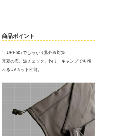
Core Surf Japan
メディア
Naoya Kimoto
波伝説アンバサダー/プロライダー
mitsuteru Kamio
SURFMEDIA
商品ポイント
波伝説スタッフ
Yasunari Inoue
Colors MAGAZINE
福島寿実子
1. UPF50+でしっかり紫外線対策
Yoshiyuki Obata
WAVAL
中浦“JET”章
☆加藤
波伝説
真夏の海、波チェック、釣り、キャンプでも頼
arukasvision
嵯峨明日香
+☆maki☆+
れるUVカット性能。
DELTA FORCE SURF
進士剛光
Aichan
CBA Films
田原啓江
chan-U
熊谷素子
植村未来
ECE
NOBUFUKU
G◎Da
大野”MAR”修聖
H