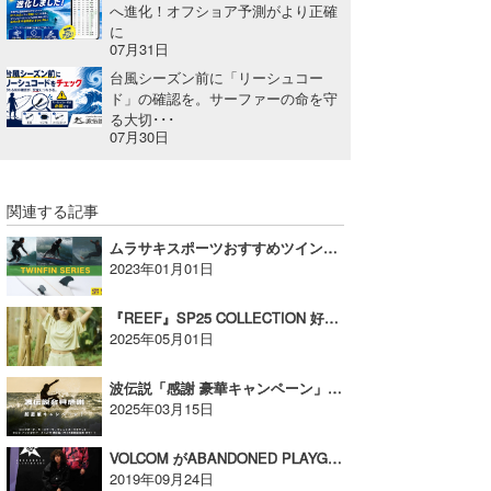
へ進化！オフショア予測がより正確
に
07月31日
台風シーズン前に「リーシュコー
ド」の確認を。サーファーの命を守
る大切･･･
07月30日
関連する記事
ムラサキスポーツおすすめツインフィンのご紹介！
2023年01月01日
『REEF』SP25 COLLECTION 好評発売中!【AD】
2025年05月01日
波伝説「感謝 豪華キャンペーン」開催！～3/31まで
2025年03月15日
VOLCOM がABANDONED PLAYGROUND” コレクションをリリース！【AD】
2019年09月24日