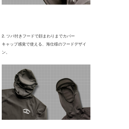
喜納海人
KID
KOBU
KY
2. ツバ付きフードで顔まわりまでカバー
MIN
キャップ感覚で使える、海仕様のフードデザイ
ン。
mitz
OYZ
S.K
Soulman
VAGY
waka☆=
YUKI☆