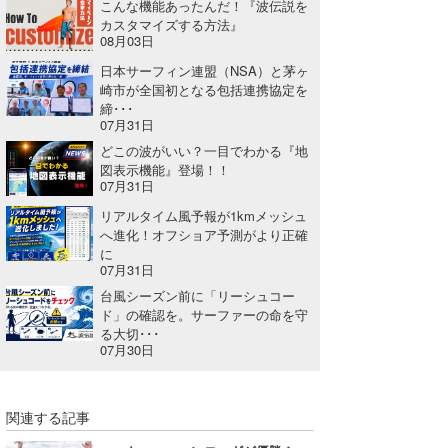
こんな機能あったんだ！『波伝説を
カスタマイズする方法』
08月03日
日本サーフィン連盟（NSA）と茅ヶ
崎市が全国初となる包括連携協定を
締･･･
07月31日
どこの波がいい？一目でわかる『地
図表示機能』登場！！
07月31日
リアルタイム風予報が1kmメッシュ
へ進化！オフショア予測がより正確
に
07月31日
台風シーズン前に「リーシュコー
ド」の確認を。サーファーの命を守
る大切･･･
07月30日
関連する記事