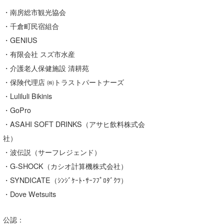
・南房総市観光協会
wanda
・千倉町民宿組合
予報士 hiro.
・GENIUS
・有限会社 スズ市水産
banpaku
・介護老人保健施設 清耕苑
Mr.K
・保険代理店 ㈱トラストパートナーズ
・Luliluli Bikinis
chappy
・GoPro
Romisea
・ASAHI SOFT DRINKS（アサヒ飲料株式会
社）
・波伝説（サーフレジェンド）
・G-SHOCK（カシオ計算機株式会社）
・SYNDICATE（ｼﾝｼﾞｹｰﾄ･ｻｰﾌﾌﾟﾛﾀﾞｸﾂ）
・Dove Wetsuits
公認：