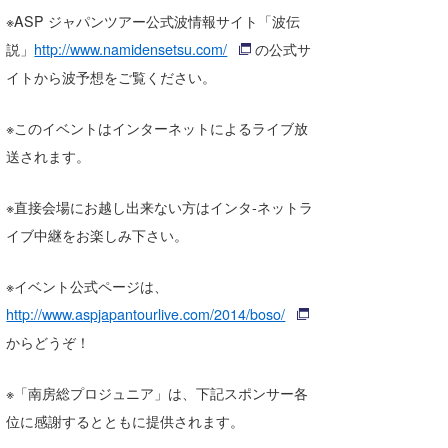
※ASP ジャパンツアー公式波情報サイト「波伝
たっちー
説」
http://www.namidensetsu.com/
の公式サ
ハンマー
イトから波予想をご覧ください。
まっきー
※このイベントはインターネットによるライブ放
三輪予報士
送されます。
小川予報士
※直接会場にお越し出来ない方はインタ-ネットラ
上田純子
イブ中継をお楽しみ下さい。
上條将美
※イベント公式ページは、
http://www.aspjapantourlive.com/2014/boso/
唐澤予報士
からどうぞ！
SancheZ
※「南房総プロジュニア」は、下記スポンサー各
ゴン
位に感謝するとともに提供されます。
米山予報士