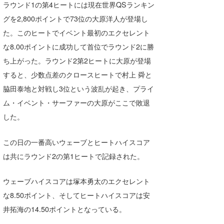
ラウンド1の第4ヒートには現在世界QSランキン
喜納海人
KID
グを2,800ポイントで73位の大原洋人が登場し
た。このヒートでイベント最初のエクセレント
KOBU
な8.00ポイントに成功して首位でラウンド2に勝
KY
ち上がった。ラウンド2第2ヒートに大原が登場
MIN
すると、少数点差のクロースヒートで村上 舜と
脇田泰地と対戦し3位という波乱が起き、プライ
mitz
ム・イベント・サーファーの大原がここで敗退
OYZ
した。
S.K
この日の一番高いウェーブとヒートハイスコア
は共にラウンド2の第1ヒートで記録された。
Soulman
VAGY
ウェーブハイスコアは塚本勇太のエクセレント
な8.50ポイント、そしてヒートハイスコアは安
waka☆=
井拓海の14.50ポイントとなっている。
YUKI☆