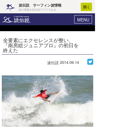
波伝説 サーフィン波情報
開く
波の情報を波伝説アプリでみる
MENU
ニュース
ヘルプ
マイホーム
全要素にエクセレンスが整い、
Core Surf Japan
『南房総ジュニアプロ』の初日を
ログイン
終えた
コンテスト
新規会員登録
2014.09.14
波伝説
ファッション/グッズ
波情報･概況
アート＆エンタメ
波予想ツール
WAVE HUNTER
コラム
気象情報
トラベル
ニュース
ショップ情報
サーフィンエリアガイド
ショップ情報
ウラナミ
会員メニュー