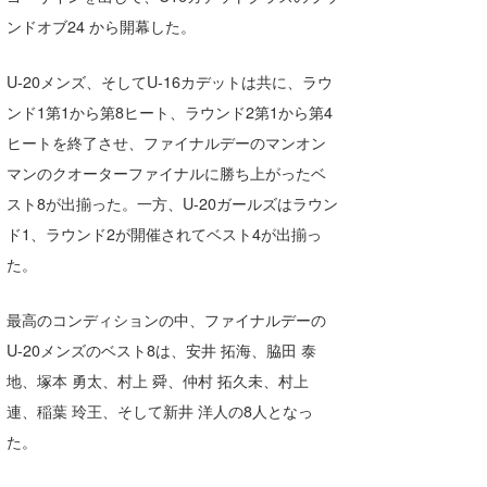
Core Surf Japan
ンドオブ24 から開幕した。
メディア
Naoya Kimoto
U-20メンズ、そしてU-16カデットは共に、ラウ
ンド1第1から第8ヒート、ラウンド2第1から第4
波伝説アンバサダー/プロライダー
mitsuteru Kamio
SURFMEDIA
ヒートを終了させ、ファイナルデーのマンオン
波伝説スタッフ
Yasunari Inoue
Colors MAGAZINE
福島寿実子
マンのクオーターファイナルに勝ち上がったベ
Yoshiyuki Obata
WAVAL
中浦“JET”章
☆加藤
スト8が出揃った。一方、U-20ガールズはラウン
波伝説
ド1、ラウンド2が開催されてベスト4が出揃っ
arukasvision
嵯峨明日香
+☆maki☆+
た。
DELTA FORCE SURF
進士剛光
Aichan
最高のコンディションの中、ファイナルデーの
CBA Films
田原啓江
chan-U
U-20メンズのベスト8は、安井 拓海、脇田 泰
地、塚本 勇太、村上 舜、仲村 拓久未、村上
熊谷素子
植村未来
ECE
連、稲葉 玲王、そして新井 洋人の8人となっ
NOBUFUKU
G◎Da
た。
大野”MAR”修聖
H