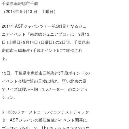
千葉県南房総市千歳
湘南
お知らせ
今月のプレゼント
（2014年 9 月13 日 土曜日）
千葉北
その他
2014年ASPジャパンツアー第5戦目となるジュ
伊豆
ルール＆How to
ニアイベント『南房総ジュニアプロ』は、9月13
千葉南
VOTE!
日 (土曜日) 9月14日 (日曜日) の2日間、千葉県南
房総市三嶋海岸 (千歳ポイント)にて開催され
大阪
る。
サーファーズ
四国
13日、千葉県南房総市三嶋海岸(千歳ポイント)の
沖縄
イベント会場付近の天候は晴れ、弱い北東の風
でサイズは腰から胸（1.5メーター）のコンディ
ション。
6：30のファーストコールでコンテストディレク
ターASPジャパンの近江俊哉がイベント開幕に
ライター/寄稿メディア
ゴーサインを出して、U16カデットクラスのラウ