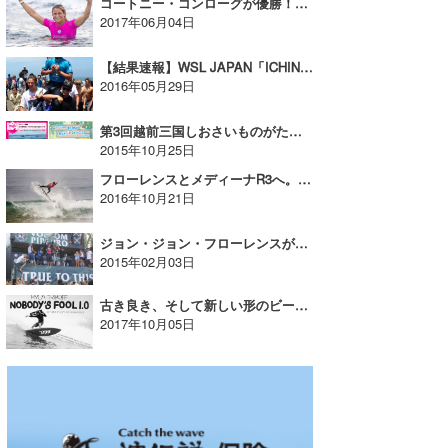
コートニー・コンローグが優勝！Outerknown Fiji Women’s Pro
2017年06月04日
【結果速報】WSL JAPAN「ICHINOMIYA CHIBA OPEN」終了！
2016年05月29日
第3回越前三国しおさいものがたりカップ & The 28th The Blue and Nan’s Sea Cup
2015年10月25日
フローレンスとメディーナR3へ。ウィルコはレース脱落。MEOリップ・カール・プロ・ポルトガル
2016年10月21日
ジョン・ジョン・フローレンスが通算4度目のボルコム・パイプ・プロ優勝。大野修聖は7位。
2015年02月03日
古き良き、そして新しい形のビーチコミュニティーギャザーリング ”NOBODY’S FOOL1.0”開催のお知らせ
2017年10月05日