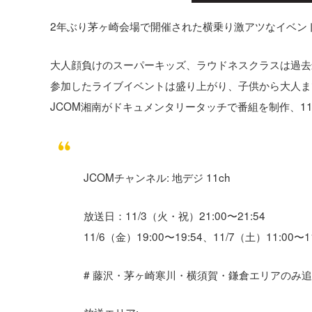
2年ぶり茅ヶ崎会場で開催された横乗り激アツなイベント”THE
大人顔負けのスーパーキッズ、ラウドネスクラスは過去
参加したライブイベントは盛り上がり、子供から大人まで、た
JCOM湘南がドキュメンタリータッチで番組を制作、11
JCOMチャンネル: 地デジ 11ch
放送日：11/3（火・祝）21:00〜21:54
11/6（金）19:00〜19:54、11/7（土）11:00〜11
# 藤沢・茅ヶ崎寒川・横須賀・鎌倉エリアのみ追加 11