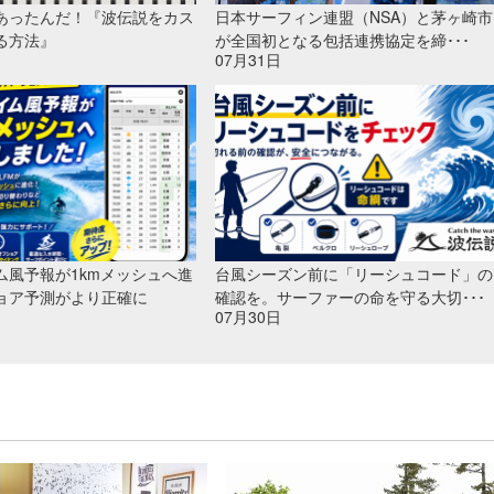
あったんだ！『波伝説をカス
日本サーフィン連盟（NSA）と茅ヶ崎市
る方法』
が全国初となる包括連携協定を締･･･
07月31日
ム風予報が1kmメッシュへ進
台風シーズン前に「リーシュコード」の
ョア予測がより正確に
確認を。サーファーの命を守る大切･･･
07月30日