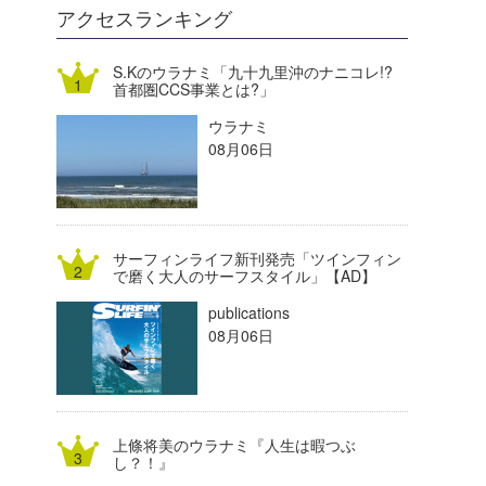
DELTA FORCE SURF
進士剛光
Aichan
アクセスランキング
CBA Films
田原啓江
chan-U
S.Kのウラナミ「九十九里沖のナニコレ!?
首都圏CCS事業とは?」
熊谷素子
植村未来
ECE
ウラナミ
NOBUFUKU
G◎Da
08月06日
大野”MAR”修聖
H
喜納海人
KID
サーフィンライフ新刊発売「ツインフィン
KOBU
で磨く大人のサーフスタイル」【AD】
publications
KY
08月06日
MIN
mitz
上條将美のウラナミ『人生は暇つぶ
OYZ
し？！』