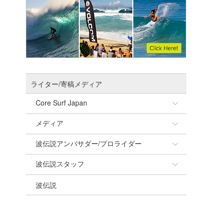
ライター/寄稿メディア
Core Surf Japan
メディア
Naoya Kimoto
波伝説アンバサダー/プロライダー
mitsuteru Kamio
SURFMEDIA
波伝説スタッフ
Yasunari Inoue
Colors MAGAZINE
福島寿実子
波伝説
Yoshiyuki Obata
WAVAL
中浦“JET”章
☆加藤
arukasvision
嵯峨明日香
+☆maki☆+