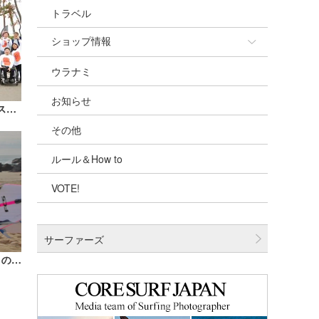
トラベル
ショップ情報
ウラナミ
ショップ情報
お知らせ
湘南
【イベントレポ】パラサーフィンフェスタ 2023が静波サーフスタジアムで開催された
その他
千葉北
ルール＆How to
伊豆
VOTE!
千葉南
大阪
サーファーズ
四国
H.L.N.Aサポートライダー松田詩野プロの映像を公開！松田プロからのメッセージも！
沖縄