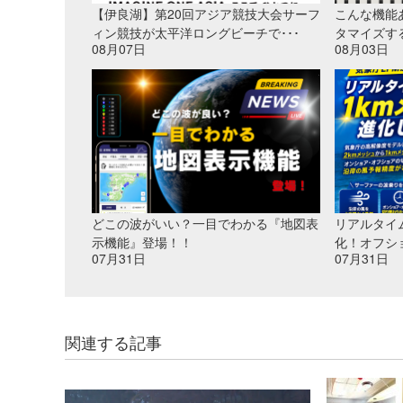
【伊良湖】第20回アジア競技大会サーフ
こんな機能
ィン競技が太平洋ロングビーチで･･･
タマイズす
08月07日
08月03日
どこの波がいい？一目でわかる『地図表
リアルタイ
示機能』登場！！
化！オフシ
07月31日
07月31日
関連する記事