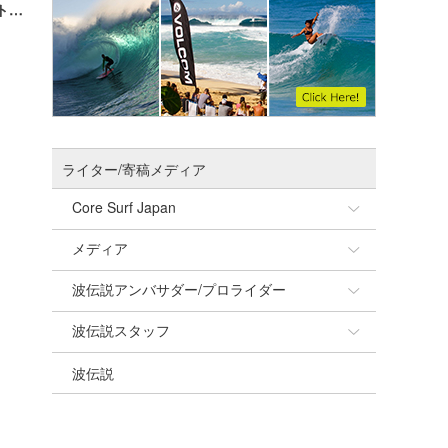
【ゴルフパートナー】新たなターゲットは「若年層」 スノーボーダーに続き、さらにプロサーファーとスポンサー契約！
ライター/寄稿メディア
Core Surf Japan
メディア
Naoya Kimoto
波伝説アンバサダー/プロライダー
mitsuteru Kamio
SURFMEDIA
波伝説スタッフ
Yasunari Inoue
Colors MAGAZINE
福島寿実子
波伝説
Yoshiyuki Obata
WAVAL
中浦“JET”章
☆加藤
arukasvision
嵯峨明日香
+☆maki☆+