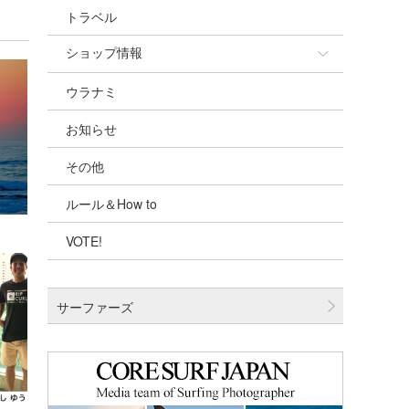
トラベル
ショップ情報
ウラナミ
ショップ情報
お知らせ
湘南
その他
千葉北
ルール＆How to
伊豆
VOTE!
千葉南
大阪
サーファーズ
四国
沖縄