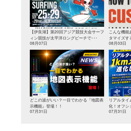
【伊良湖】第20回アジア競技大会サーフ
こんな機能
ィン競技が太平洋ロングビーチで･･･
タマイズす
08月07日
08月03日
どこの波がいい？一目でわかる『地図表
リアルタイ
示機能』登場！！
化！オフシ
07月31日
07月31日