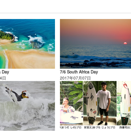
a Day
7/6 South Africa Day
14日
2017年07月07日