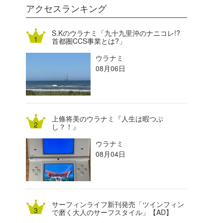
DELTA FORCE SURF
進士剛光
Aichan
アクセスランキング
CBA Films
田原啓江
chan-U
S.Kのウラナミ「九十九里沖のナニコレ!?
首都圏CCS事業とは?」
熊谷素子
植村未来
ECE
ウラナミ
NOBUFUKU
G◎Da
08月06日
大野”MAR”修聖
H
喜納海人
KID
上條将美のウラナミ『人生は暇つぶ
KOBU
し？！』
ウラナミ
KY
08月04日
MIN
mitz
サーフィンライフ新刊発売「ツインフィン
OYZ
で磨く大人のサーフスタイル」【AD】