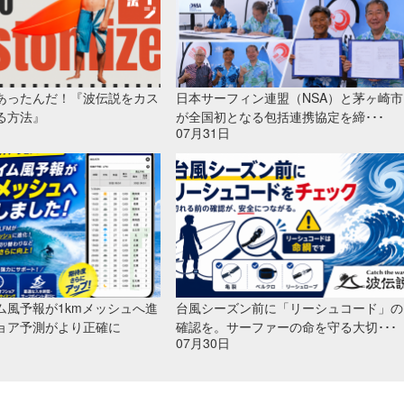
あったんだ！『波伝説をカス
日本サーフィン連盟（NSA）と茅ヶ崎市
る方法』
が全国初となる包括連携協定を締･･･
07月31日
ム風予報が1kmメッシュへ進
台風シーズン前に「リーシュコード」の
ョア予測がより正確に
確認を。サーファーの命を守る大切･･･
07月30日