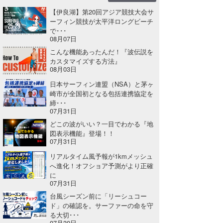
【伊良湖】第20回アジア競技大会サ
喜納海人
KID
ーフィン競技が太平洋ロングビーチ
で･･･
KOBU
08月07日
こんな機能あったんだ！『波伝説を
KY
カスタマイズする方法』
08月03日
MIN
日本サーフィン連盟（NSA）と茅ヶ
崎市が全国初となる包括連携協定を
mitz
締･･･
07月31日
OYZ
どこの波がいい？一目でわかる『地
図表示機能』登場！！
S.K
07月31日
Soulman
リアルタイム風予報が1kmメッシュ
へ進化！オフショア予測がより正確
に
VAGY
07月31日
台風シーズン前に「リーシュコー
waka☆=
ド」の確認を。サーファーの命を守
る大切･･･
YUKI☆
07月30日