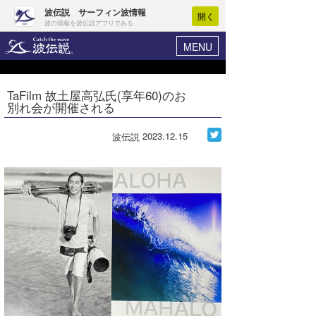
波伝説 サーフィン波情報
開く
波の情報を波伝説アプリでみる
MENU
ニュース
ヘルプ
マイホーム
TaFilm 故土屋高弘氏(享年60)のお
Core Surf Japan
別れ会が開催される
ログイン
コンテスト
新規会員登録
2023.12.15
波伝説
ファッション/グッズ
波情報･概況
アート＆エンタメ
波予想ツール
WAVE HUNTER
コラム
気象情報
トラベル
ニュース
ショップ情報
サーフィンエリアガイド
ショップ情報
ウラナミ
会員メニュー