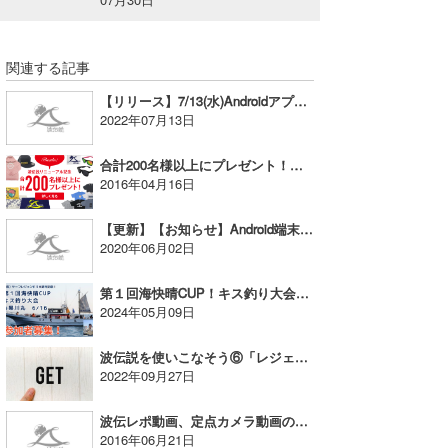
たっちー
関連する記事
ハンマー
【リリース】7/13(水)Androidアプリ・アップデート版
まっきー
2022年07月13日
三輪予報士
合計200名様以上にプレゼント！新しいブランドカラーの波伝説ビーチタオル100名様、他
2016年04月16日
小川予報士
【更新】【お知らせ】Android端末・バージョン5.0.2以下をご利用のお客様へ
上田純子
2020年06月02日
上條将美
第１回海快晴CUP！キス釣り大会@黒川丸 【募集締め切り】
2024年05月09日
唐澤予報士
SancheZ
波伝説を使いこなそう⑥「レジェンドをゲットしよう！」
2022年09月27日
ゴン
波伝レポ動画、定点カメラ動画の更新遅延のお知らせ
米山予報士
2016年06月21日