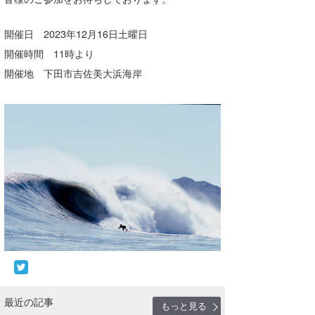
Core Surf Japan
開催日 2023年12月16日土曜日
メディア
Naoya Kimoto
開催時間 11時より
波伝説アンバサダー/プロライダー
開催地 下田市吉佐美大浜海岸
mitsuteru Kamio
SURFMEDIA
波伝説スタッフ
Yasunari Inoue
Colors MAGAZINE
福島寿実子
Yoshiyuki Obata
WAVAL
中浦“JET”章
☆加藤
波伝説
arukasvision
嵯峨明日香
+☆maki☆+
DELTA FORCE SURF
進士剛光
Aichan
CBA Films
田原啓江
chan-U
熊谷素子
植村未来
ECE
NOBUFUKU
G◎Da
最近の記事
大野”MAR”修聖
H
もっと見る