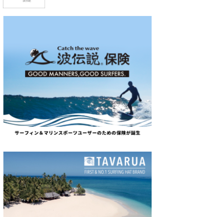
wanda
予報士 hiro.
banpaku
Mr.K
chappy
Romisea