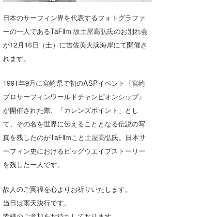
湘南
お知らせ
今月のプレゼント
日本のサーフィン界を代表するフォトグラファ
千葉北
その他
ーの一人であるTaFilm 故土屋高弘氏のお別れ会
が12月16日（土）に吉佐美大浜海岸にて開催さ
伊豆
ルール＆How to
れます。
千葉南
VOTE!
1991年9月に宮崎県で初のASPイベント『宮崎
大阪
プロサーフィンワールドチャンピオンシップ』
サーファーズ
四国
が開催された際、「カレンズポイント」とし
て、その名を世界に伝えることとなる伝説の写
沖縄
真を残したのがTaFilmこと土屋高弘氏。日本サ
ーフィン史におけるビッグウエイブストーリー
を残した一人です。
故人のご冥福を心よりお祈りいたします。
当日は雨天決行です。
ライター/寄稿メディア
皆様のご参加をお待ちしております。