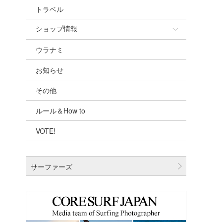
トラベル
ショップ情報
ウラナミ
ショップ情報
お知らせ
湘南
その他
千葉北
ルール＆How to
伊豆
VOTE!
千葉南
大阪
サーファーズ
四国
沖縄