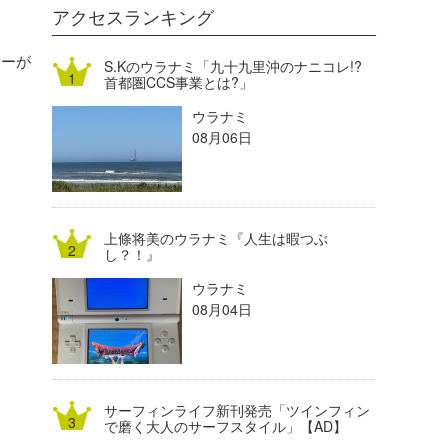
DELTA FORCE SURF
進士剛光
Aichan
アクセスランキング
CBA Films
田原啓江
chan-U
レーが
S.Kのウラナミ「九十九里沖のナニコレ!?
首都圏CCS事業とは?」
熊谷素子
植村未来
ECE
ウラナミ
NOBUFUKU
G◎Da
08月06日
大野”MAR”修聖
H
喜納海人
KID
上條将美のウラナミ『人生は暇つぶ
KOBU
し？！』
ウラナミ
KY
08月04日
MIN
mitz
サーフィンライフ新刊発売「ツインフィン
OYZ
で磨く大人のサーフスタイル」【AD】