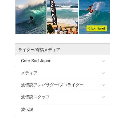
ライター/寄稿メディア
Core Surf Japan
メディア
Naoya Kimoto
波伝説アンバサダー/プロライダー
mitsuteru Kamio
SURFMEDIA
波伝説スタッフ
Yasunari Inoue
Colors MAGAZINE
福島寿実子
波伝説
Yoshiyuki Obata
WAVAL
中浦“JET”章
☆加藤
arukasvision
嵯峨明日香
+☆maki☆+