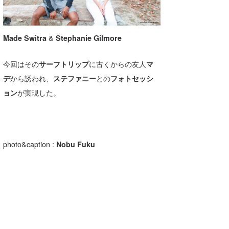
wanda
予報士 hiro.
Made
Switra
&
Stephanie Gilmore
banpaku
今回はその
サーフトリップ
に古くからの友人
マ
デ
から誘われ、
ステファニー
との
フォトセッシ
Mr.K
ョン
が実現した。
chappy
Romisea
photo&caption :
Nobu Fuku