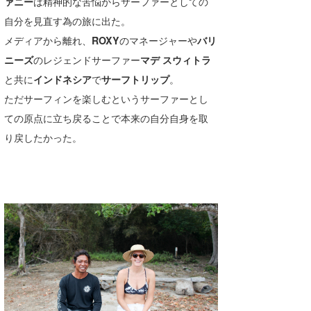
ァニー
は精神的な苦悩からサーファーとしての
たっちー
自分を見直す為の旅に出た。
メディアから離れ、
ROXY
のマネージャーや
バリ
ハンマー
ニーズ
のレジェンドサーファー
マデ スウィトラ
まっきー
と共に
インドネシア
で
サーフトリップ
。
ただサーフィンを楽しむというサーファーとし
三輪予報士
ての原点に立ち戻ることで本来の自分自身を取
小川予報士
り戻したかった。
上田純子
上條将美
唐澤予報士
SancheZ
ゴン
米山予報士