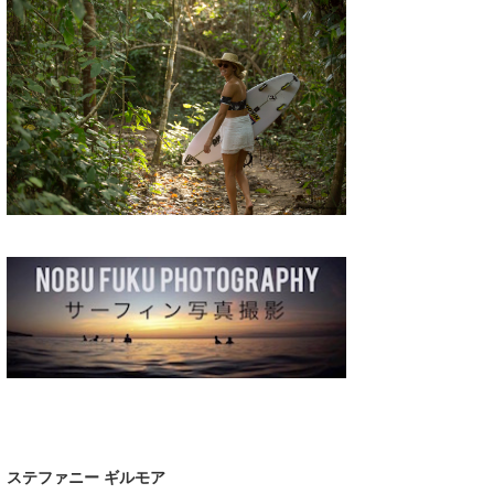
湘南
お知らせ
今月のプレゼント
千葉北
その他
伊豆
ルール＆How to
千葉南
VOTE!
大阪
サーファーズ
四国
沖縄
ステファニー ギルモア
ライター/寄稿メディア