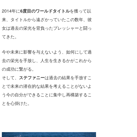
Core Surf Japan
2014年に
6度目のワールドタイトル
を獲って以
メディア
来、タイトルから遠ざかっていたこの数年、彼
Naoya Kimoto
女は過去の栄光を背負ったプレッシャーと闘っ
波伝説アンバサダー/プロライダー
mitsuteru Kamio
SURFMEDIA
てきた。
波伝説スタッフ
Yasunari Inoue
Colors MAGAZINE
福島寿実子
今や未来に影響を与えないよう、如何にして過
Yoshiyuki Obata
WAVAL
中浦“JET”章
☆加藤
波伝説
去の栄光を手放し、人生を生きるかがこれから
の成功に繋がる。
arukasvision
嵯峨明日香
+☆maki☆+
そして、
ステファニー
は過去の結果を手放すこ
DELTA FORCE SURF
進士剛光
Aichan
とで未来の潜在的な結果を考えることがないよ
う今の自分ができることに集中し再構築するこ
CBA Films
田原啓江
chan-U
とを心掛けた。
熊谷素子
植村未来
ECE
NOBUFUKU
G◎Da
大野”MAR”修聖
H