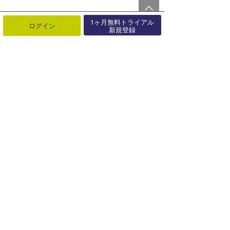
1ヶ月無料トライアル
ログイン
新規登録
最近の記事
もっと見る
バリ島発波探しの旅“ラブアンバジョ
ーからスンバへボートトリップ”
12月11日
バリ島発 波探しの旅 “ サーファーが
夢見るロケーション ”
12月06日
バリ島発 波探しの旅 "ティモールシ
ークレット”
10月25日
Somewhere in Indonesia ”シークレ
ットポイン･･･
05月03日
Yuka Nishimura @Padang Padang