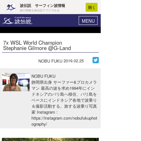
波伝説 サーフィン波情報
開く
波の情報を波伝説アプリでみる
MENU
ニュース
ヘルプ
マイホーム
7x WSL World Champion
Core Surf Japan
Stephanie Gilmore @G-Land
ログイン
コンテスト
新規会員登録
2019.02.25
NOBU FUKU
ファッション/グッズ
波情報･概況
NOBU FUKU
アート＆エンタメ
静岡県出身 サーファー&プロカメラ
波予想ツール
WAVE HUNTER
マン 最高の波を求め1994年にイン
ドネシアのバリ島へ移住、バリ島を
コラム
気象情報
ベースにインドネシア各地で波乗り
＆撮影活動する。旅する波乗り写真
トラベル
ニュース
家 Instagram
:
https://instagram.com/nobufukuphot
ショップ情報
サーフィンエリアガイド
ography/
ショップ情報
ウラナミ
会員メニュー