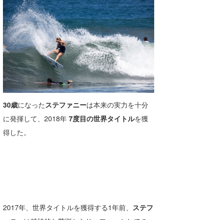
喜納海人
KID
KOBU
KY
MIN
mitz
30歳
になった
ステファニー
は本来の実力を十分
OYZ
に発揮して、2018年
7度目の世界タイトル
を獲
得した。
S.K
Soulman
VAGY
waka☆=
2017年、世界タイトルを獲得する1年前、
ステフ
YUKI☆