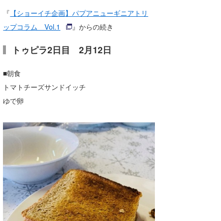
湘南
お知らせ
今月のプレゼント
『
【ショーイチ企画】パプアニューギニアトリ
ップコラム Vol.1
』からの続き
千葉北
その他
伊豆
トゥピラ2日目 2月12日
ルール＆How to
千葉南
VOTE!
■朝食
トマトチーズサンドイッチ
大阪
ゆで卵
サーファーズ
四国
沖縄
ライター/寄稿メディア