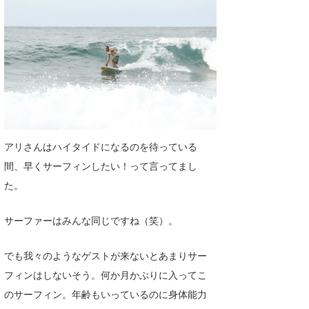
たっちー
ハンマー
まっきー
三輪予報士
小川予報士
アリさんはハイタイドになるのを待っている
上田純子
間、早くサーフィンしたい！って言ってまし
た。
上條将美
唐澤予報士
サーファーはみんな同じですね（笑）。
SancheZ
でも我々のようなゲストが来ないとあまりサー
ゴン
フィンはしないそう。何か月かぶりに入ってこ
のサーフィン。年齢もいっているのに身体能力
米山予報士