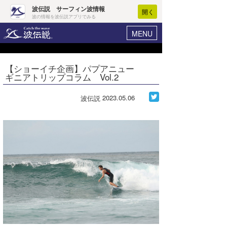
波伝説 サーフィン波情報
開く
波の情報を波伝説アプリでみる
MENU
ニュース
ヘルプ
マイホーム
【ショーイチ企画】パプアニュー
Core Surf Japan
ギニアトリップコラム Vol.2
ログイン
コンテスト
新規会員登録
2023.05.06
波伝説
ファッション/グッズ
波情報･概況
アート＆エンタメ
波予想ツール
WAVE HUNTER
コラム
気象情報
トラベル
ニュース
ショップ情報
サーフィンエリアガイド
ショップ情報
ウラナミ
会員メニュー