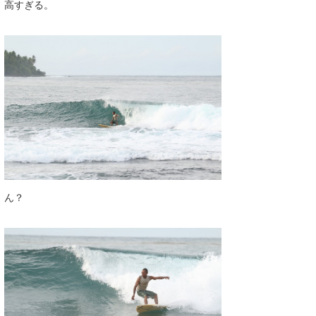
高すぎる。
wanda
予報士 hiro.
banpaku
Mr.K
chappy
Romisea
ん？