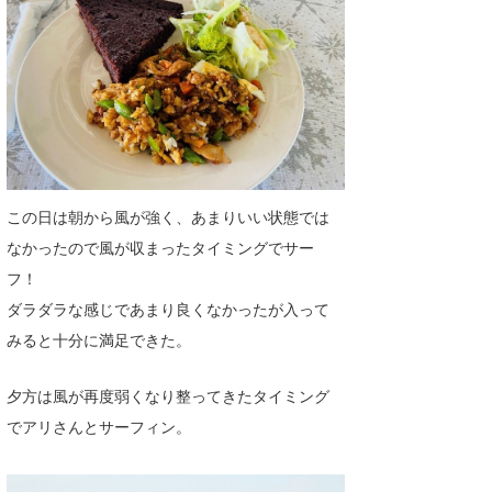
喜納海人
KID
KOBU
KY
MIN
mitz
この日は朝から風が強く、あまりいい状態では
なかったので風が収まったタイミングでサー
OYZ
フ！
S.K
ダラダラな感じであまり良くなかったが入って
みると十分に満足できた。
Soulman
VAGY
夕方は風が再度弱くなり整ってきたタイミング
でアリさんとサーフィン。
waka☆=
YUKI☆