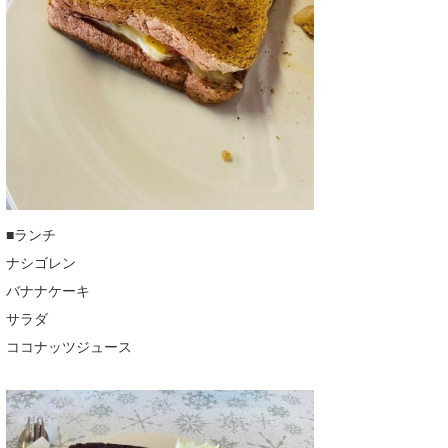
Core Surf Japan
メディア
Naoya Kimoto
波伝説アンバサダー/プロライダー
mitsuteru Kamio
SURFMEDIA
波伝説スタッフ
Yasunari Inoue
Colors MAGAZINE
福島寿実子
Yoshiyuki Obata
WAVAL
中浦“JET”章
☆加藤
波伝説
arukasvision
嵯峨明日香
+☆maki☆+
■ランチ
ナシゴレン
DELTA FORCE SURF
進士剛光
Aichan
バナナケーキ
CBA Films
田原啓江
chan-U
サラダ
ココナッツジュース
熊谷素子
植村未来
ECE
NOBUFUKU
G◎Da
大野”MAR”修聖
H