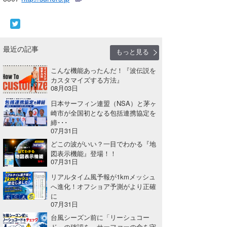
wanda
予報士 hiro.
最近の記事
もっと見る
banpaku
こんな機能あったんだ！『波伝説を
Mr.K
カスタマイズする方法』
08月03日
chappy
日本サーフィン連盟（NSA）と茅ヶ
崎市が全国初となる包括連携協定を
Romisea
締･･･
07月31日
どこの波がいい？一目でわかる『地
図表示機能』登場！！
07月31日
リアルタイム風予報が1kmメッシュ
へ進化！オフショア予測がより正確
に
07月31日
台風シーズン前に「リーシュコー
ド」の確認を。サーファーの命を守