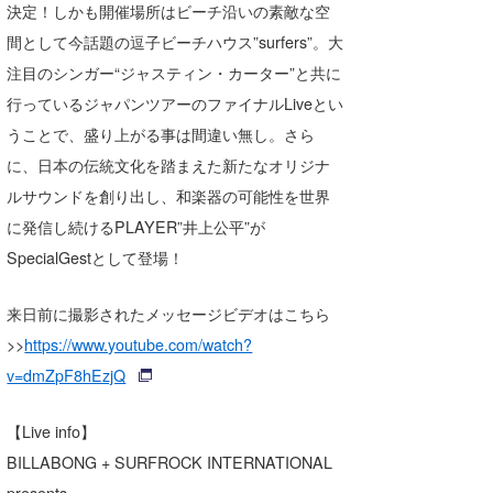
決定！しかも開催場所はビーチ沿いの素敵な空
Core Surf Japan
間として今話題の逗子ビーチハウス”surfers”。大
メディア
Naoya Kimoto
注目のシンガー“ジャスティン・カーター”と共に
行っているジャパンツアーのファイナルLiveとい
波伝説アンバサダー/プロライダー
mitsuteru Kamio
SURFMEDIA
うことで、盛り上がる事は間違い無し。さら
波伝説スタッフ
Yasunari Inoue
Colors MAGAZINE
福島寿実子
に、日本の伝統文化を踏まえた新たなオリジナ
ルサウンドを創り出し、和楽器の可能性を世界
Yoshiyuki Obata
WAVAL
中浦“JET”章
☆加藤
波伝説
に発信し続けるPLAYER”井上公平”が
arukasvision
嵯峨明日香
+☆maki☆+
SpecialGestとして登場！
DELTA FORCE SURF
進士剛光
Aichan
来日前に撮影されたメッセージビデオはこちら
CBA Films
田原啓江
chan-U
>>
https://www.youtube.com/watch?
v=dmZpF8hEzjQ
熊谷素子
植村未来
ECE
NOBUFUKU
G◎Da
【Live info】
BILLABONG + SURFROCK INTERNATIONAL
大野”MAR”修聖
H
presents