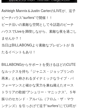
湘南
お知らせ
今月のプレゼント
Ashleigh Mannix＆Justin CarterのLIVEが、逗子
千葉北
その他
ビーチハウス”surfers”で開催！！
伊豆
ルール＆How to
ビーチ沿いの素敵な空間として今話題のビーチ
ハウスでLiveを満喫しながら、素敵な夜を過ごし
千葉南
VOTE!
ませんか？！
大阪
当日はBILLABONGより素敵なプレゼントが 当
たるイベントもあり！
サーファーズ
四国
BILLABONGからサポートを受けるほどのCUTE
沖縄
なルックスを持ち『ジャニス・ジョップリンの
再来』とも称されるダイナミックなライブ・パ
フォーマンスと確かな実力を兼ね備えたオース
トラリアの歌姫“アシュリー・マニックス”。５年
振りのセカンド・アルバム（フロム・ザ・マウ
ンテンズ）を引っさげて逗子”surfers”にてLVEが
ライター/寄稿メディア