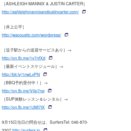
［ASHLEIGH MANNIX & JUSTIN CARTER］
たっちー
http://ashleighmannixandjustincarter.com/
ハンマー
［井上公平］
まっきー
http://wacoustic.com/wordpress/
三輪予報士
［逗子駅からの送迎サービスあり］→
小川予報士
http://on.fb.me/1v7nfXd
［最新イベントスケジュール］→
上田純子
http://bit.ly/1nwLvPN
上條将美
［BBQ予約受付中！］→
http://on.fb.me/V0p7nq
唐澤予報士
［SUP体験レッスン＆レンタル］→
SancheZ
http://on.fb.me/1zMj7iX
ゴン
9月15日当日の問合せは、SurfersTel: 046-870-
米山予報士
3307
http://surfers.jp