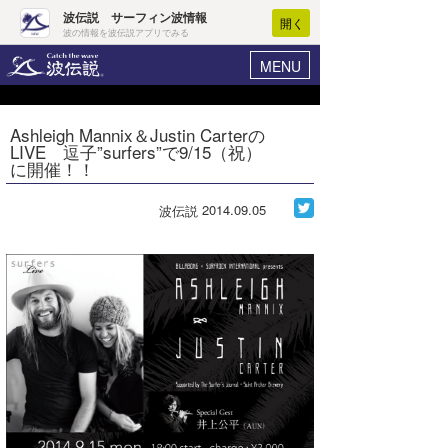
波伝説 サーフィン波情報
開く
波の情報を波伝説アプリでみる
MENU
ニュース
ヘルプ
マイホーム
Ashleigh Mannix＆Justin Carterの
Core Surf Japan
LIVE 逗子”surfers”で9/15（祝）
ログイン
に開催！！
コンテスト
新規会員登録
2014.09.05
波伝説
ファッション/グッズ
波情報･概況
アート＆エンタメ
波予想ツール
WAVE HUNTER
コラム
気象情報
トラベル
ニュース
ショップ情報
サーフィンエリアガイド
ショップ情報
ウラナミ
会員メニュー