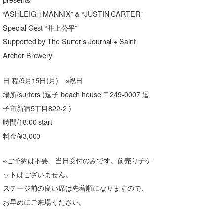
喜納海人
KID
“ASHLEIGH MANNIX” & “JUSTIN CARTER”
Special Gest “井上公平”
KOBU
Supported by The Surfer’s Journal + Saint
KY
Archer Brewery
MIN
日 程/9月15日(月) ※祝日
mitz
場所/surfers (逗子 beach house 〒249-0007 逗
子市新宿5丁目822-2 )
OYZ
時間/18:00 start
S.K
料金/¥3,000
Soulman
※ご予約は不要、当日受付のみです。前売りチケ
ットはございません。
VAGY
ステージ前の良い席は先着順になりますので、
waka☆=
お早めにご来場ください。
YUKI☆