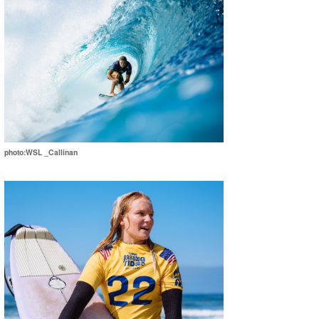
photo:WSL _Callinan