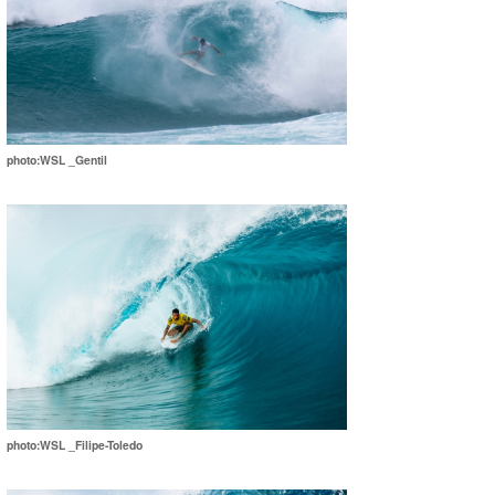
photo:WSL _Gentil
photo:WSL _Filipe-Toledo