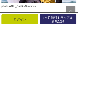
photo:WSL _Caitlin-Simmers
1ヶ月無料トライアル
ログイン
新規登録
photo:WSL _Bettylou-Sakura-Johnson
WSL
https://www.worldsurfleague.com/