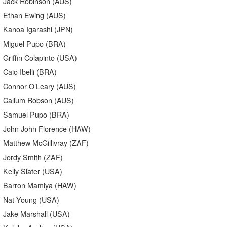
Jack Robinson (AUS)
Ethan Ewing (AUS)
Kanoa Igarashi (JPN)
Miguel Pupo (BRA)
Griffin Colapinto (USA)
Caio Ibelli (BRA)
Connor O’Leary (AUS)
Callum Robson (AUS)
Samuel Pupo (BRA)
John John Florence (HAW)
Matthew McGillivray (ZAF)
Jordy Smith (ZAF)
Kelly Slater (USA)
Barron Mamiya (HAW)
Nat Young (USA)
Jake Marshall (USA)