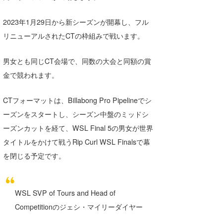
Core Surf Japan
2023年1月29日から新シーズンが開幕し、フル
メディア
Naoya Kimoto
リニューアルされたCTの枠組みで戦います。
波伝説アンバサダー/プロライダー
mitsuteru Kamio
SURFMEDIA
男女とも同じCT会場で、同数の大会と同額の賞
波伝説スタッフ
Yasunari Inoue
Colors MAGAZINE
福島寿実子
金で競われます。
Yoshiyuki Obata
WAVAL
中浦“JET”章
☆加藤
波伝説
CTフォーマットは、Billabong Pro Pipelineでシ
arukasvision
嵯峨明日香
+☆maki☆+
ーズンをスタートし、シーズン中盤のミッドシ
ーズンカットを経て、WSL Final 5の男女が世界
DELTA FORCE SURF
進士剛光
Aichan
タイトルをかけて戦うRip Curl WSL Finalsで幕
CBA Films
田原啓江
chan-U
を閉じる予定です。
熊谷素子
植村未来
ECE
WSL SVP of Tours and Head of
NOBUFUKU
G◎Da
Competitionのジェシ・マイリーダイヤー
大野”MAR”修聖
H