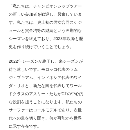
「私たちは、チャンピオンシップツアー
喜納海人
KID
の新しい参加者を歓迎し、興奮していま
KOBU
す。私たちは、史上初の男女合同スケジ
ュールと賞金均等の継続という画期的な
KY
シーズンを終えており、2023年以降も歴
MIN
史を作り続けていくことでしょう。
mitz
2022年シーズンが終了し、来シーズンが
OYZ
待ち遠しいです。モロッコ代表のラム
ジ・ブキアム、インドネシア代表のワイ
S.K
ダ・リオと、新たな国を代表してワール
Soulman
ドクラスのアスリートたちがCTの中心的
な役割を担うことになります。私たちの
VAGY
サーファーはロールモデルであり、次世
waka☆=
代への道を切り開き、何が可能かを世界
に示す存在です。」
YUKI☆