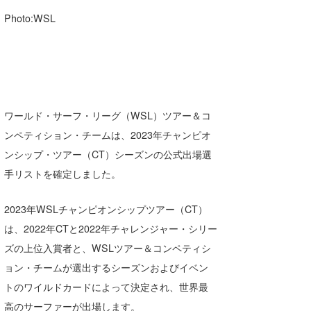
湘南
お知らせ
今月のプレゼント
Photo:WSL
千葉北
その他
伊豆
ルール＆How to
千葉南
VOTE!
ワールド・サーフ・リーグ（WSL）ツアー＆コ
大阪
ンペティション・チームは、2023年チャンピオ
サーファーズ
四国
ンシップ・ツアー（CT）シーズンの公式出場選
手リストを確定しました。
沖縄
2023年WSLチャンピオンシップツアー（CT）
は、2022年CTと2022年チャレンジャー・シリー
ズの上位入賞者と、WSLツアー＆コンペティシ
ョン・チームが選出するシーズンおよびイベン
トのワイルドカードによって決定され、世界最
ライター/寄稿メディア
高のサーファーが出場します。