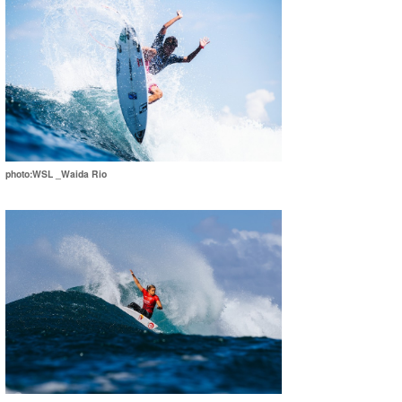
photo:WSL _Waida Rio