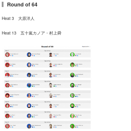
Round of 64
たっちー
Heat 3 大原洋人
ハンマー
まっきー
Heat 13 五十嵐カノア・村上舜
三輪予報士
小川予報士
上田純子
上條将美
唐澤予報士
SancheZ
ゴン
米山予報士