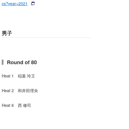
cs?year=2021
喜納海人
KID
KOBU
KY
男子
MIN
mitz
Round of 80
OYZ
Heat 1 稲葉 玲王
S.K
Soulman
Heat 2 和井田理央
VAGY
Heat 6 西 修司
waka☆=
YUKI☆