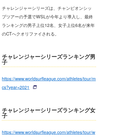
Core Surf Japan
チャレンジャーシリーズは、チャンピオンシッ
プツアーの予選でWSLが今年より導入し、最終
メディア
Naoya Kimoto
ランキングの男子上位12名、女子上位6名が来年
波伝説アンバサダー/プロライダー
mitsuteru Kamio
SURFMEDIA
のCTへクオリファイされる。
波伝説スタッフ
Yasunari Inoue
Colors MAGAZINE
福島寿実子
チャレンジャーシリーズランキング男
Yoshiyuki Obata
WAVAL
中浦“JET”章
☆加藤
波伝説
子
arukasvision
嵯峨明日香
+☆maki☆+
https://www.worldsurfleague.com/athletes/tour/m
DELTA FORCE SURF
進士剛光
Aichan
cs?year=2021
CBA Films
田原啓江
chan-U
熊谷素子
植村未来
ECE
チャレンジャーシリーズランキング女
子
NOBUFUKU
G◎Da
https://www.worldsurfleague.com/athletes/tour/w
大野”MAR”修聖
H