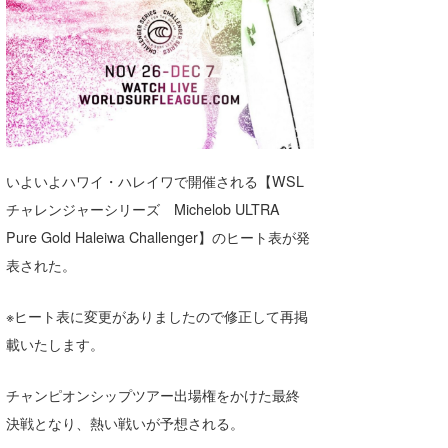
湘南
お知らせ
今月のプレゼント
千葉北
その他
伊豆
ルール＆How to
千葉南
VOTE!
大阪
いよいよハワイ・ハレイワで開催される【WSL
チャレンジャーシリーズ Michelob ULTRA
サーファーズ
四国
Pure Gold Haleiwa Challenger】のヒート表が発
沖縄
表された。
※ヒート表に変更がありましたので修正して再掲
載いたします。
チャンピオンシップツアー出場権をかけた最終
決戦となり、熱い戦いが予想される。
ライター/寄稿メディア