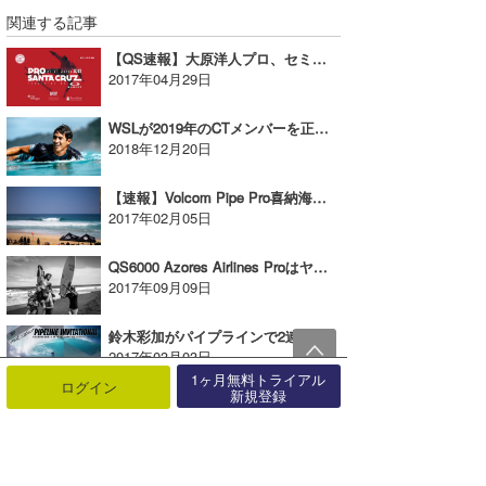
関連する記事
【QS速報】大原洋人プロ、セミファイナル進出！！QS3000 PRO SANTA CRUZ
2017年04月29日
WSLが2019年のCTメンバーを正式発表
2018年12月20日
【速報】Volcom Pipe Pro喜納海人、ケリースレーターも敗退。波乱のラウンド3
2017年02月05日
QS6000 Azores Airlines Proはヤゴ・ドラが優勝しQSランクを2位へ上げる
2017年09月09日
鈴木彩加がパイプラインで2連覇を達成！！
2017年03月03日
1ヶ月無料トライアル
ログイン
新規登録
ISAワールドパラサーフィン選手権に波伝説アンバサダーの勝倉直道氏が出発！
2024年11月04日