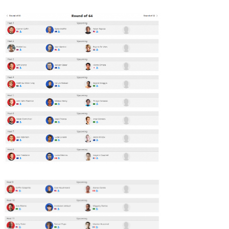
wanda
予報士 hiro.
banpaku
Mr.K
chappy
Romisea