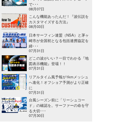
で･･･
08月07日
こんな機能あったんだ！『波伝説を
カスタマイズする方法』
08月03日
日本サーフィン連盟（NSA）と茅ヶ
崎市が全国初となる包括連携協定を
締･･･
07月31日
どこの波がいい？一目でわかる『地
図表示機能』登場！！
07月31日
リアルタイム風予報が1kmメッシュ
へ進化！オフショア予測がより正確
に
07月31日
台風シーズン前に「リーシュコー
ド」の確認を。サーファーの命を守
る大切･･･
07月30日