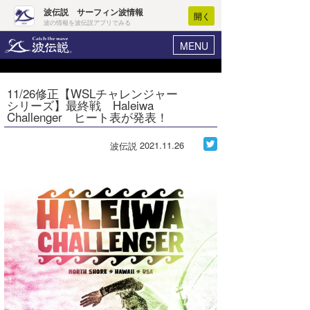
波伝説 サーフィン波情報
開く
波の情報を波伝説アプリでみる
MENU
ニュース
ヘルプ
マイホーム
11/26修正【WSLチャレンジャー
Core Surf Japan
シリーズ】最終戦 Haleiwa
ログイン
Challenger ヒート表が発表！
コンテスト
新規会員登録
2021.11.26
波伝説
ファッション/グッズ
波情報･概況
アート＆エンタメ
波予想ツール
WAVE HUNTER
コラム
気象情報
トラベル
ニュース
ショップ情報
サーフィンエリアガイド
ショップ情報
ウラナミ
会員メニュー