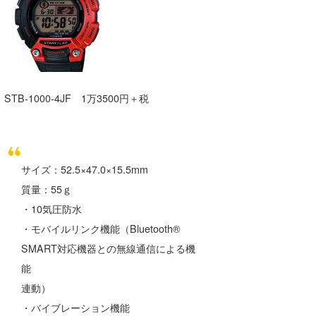
たっちー
ハンマー
まっきー
STB-1000-4JF 1万3500円＋税
三輪予報士
小川予報士
上田純子
サイズ：52.5×47.0×15.5mm
質量：55ｇ
上條将美
・10気圧防水
唐澤予報士
・モバイルリンク機能（Bluetooth®
SMART対応機器との無線通信による機
SancheZ
能
ゴン
連動）
・バイブレーション機能
米山予報士