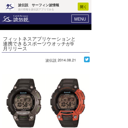
波伝説 サーフィン波情報
開く
波の情報を波伝説アプリでみる
MENU
ニュース
ヘルプ
マイホーム
フィットネスアプリケーションと
Core Surf Japan
連携できるスポーツウオッチが9
ログイン
月リリース
コンテスト
新規会員登録
2014.08.21
波伝説
ファッション/グッズ
波情報･概況
アート＆エンタメ
波予想ツール
WAVE HUNTER
コラム
気象情報
トラベル
ニュース
ショップ情報
サーフィンエリアガイド
ショップ情報
ウラナミ
会員メニュー