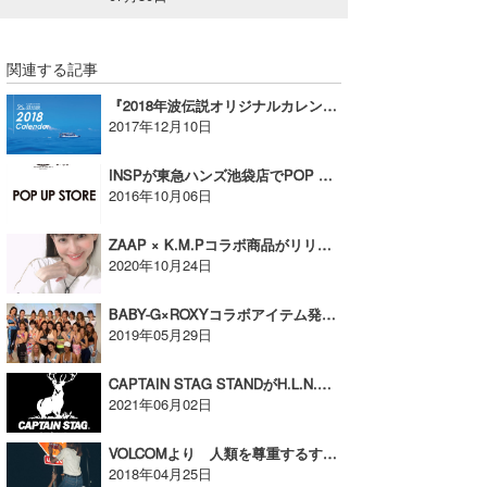
関連する記事
『2018年波伝説オリジナルカレンダー』数量限定で販売中！
2017年12月10日
INSPが東急ハンズ池袋店でPOP UP STOREをオープン！
2016年10月06日
ZAAP × K.M.Pコラボ商品がリリース！【AD】
2020年10月24日
BABY-G×ROXYコラボアイテム発売記念イベント「Girls Fit Party」が開催された!
2019年05月29日
CAPTAIN STAG STANDがH.L.N.A STORE Shonanに6/4(金)オープン！【AD】
2021年06月02日
VOLCOMより 人類を尊重するすべての人たちに捧げる”STOP HATRED”COLLECTION【AD】
2018年04月25日