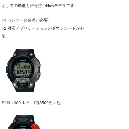
としての機能も併せ持つNewモデルです。
喜納海人
KID
KOBU
※1 センサーの装着が必要。
※2 対応アプリケーションのダウンロードが必
KY
要。
MIN
mitz
OYZ
S.K
Soulman
VAGY
STB-1000-1JF 1万3500円＋税
waka☆=
YUKI☆