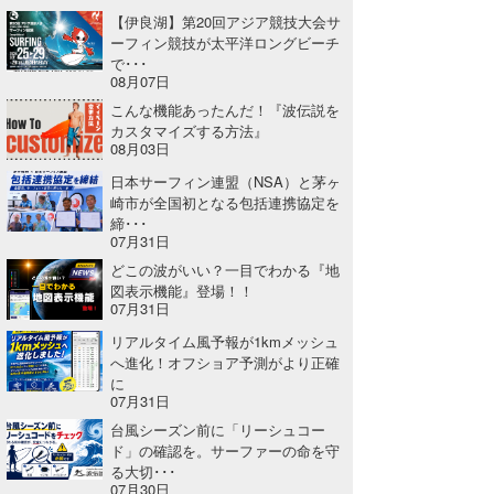
【伊良湖】第20回アジア競技大会サ
ーフィン競技が太平洋ロングビーチ
で･･･
08月07日
こんな機能あったんだ！『波伝説を
カスタマイズする方法』
08月03日
日本サーフィン連盟（NSA）と茅ヶ
崎市が全国初となる包括連携協定を
締･･･
07月31日
どこの波がいい？一目でわかる『地
図表示機能』登場！！
07月31日
リアルタイム風予報が1kmメッシュ
へ進化！オフショア予測がより正確
に
07月31日
台風シーズン前に「リーシュコー
ド」の確認を。サーファーの命を守
る大切･･･
07月30日