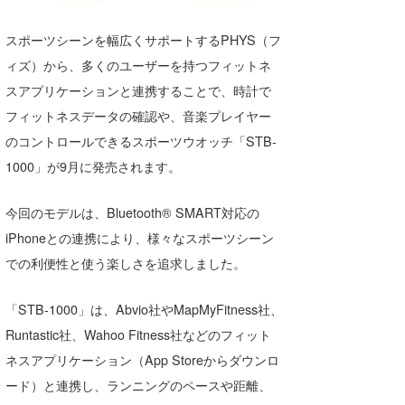
湘南
お知らせ
今月のプレゼント
スポーツシーンを幅広くサポートするPHYS（フ
千葉北
その他
ィズ）から、多くのユーザーを持つフィットネ
伊豆
ルール＆How to
スアプリケーションと連携することで、時計で
フィットネスデータの確認や、音楽プレイヤー
千葉南
VOTE!
のコントロールできるスポーツウオッチ「STB-
大阪
1000」が9月に発売されます。
サーファーズ
四国
今回のモデルは、Bluetooth® SMART対応の
沖縄
iPhoneとの連携により、様々なスポーツシーン
での利便性と使う楽しさを追求しました。
「STB-1000」は、Abvio社やMapMyFitness社、
Runtastic社、Wahoo Fitness社などのフィット
ネスアプリケーション（App Storeからダウンロ
ード）と連携し、ランニングのペースや距離、
ライター/寄稿メディア