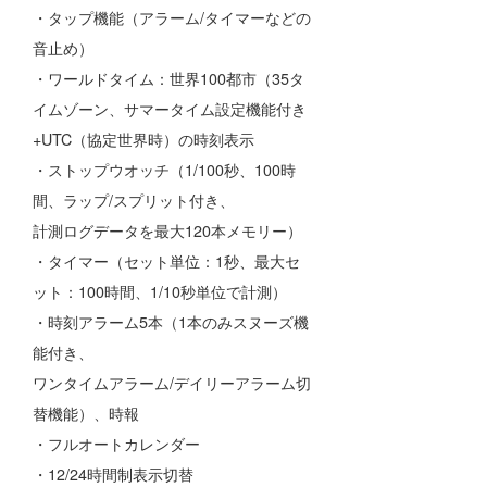
・タップ機能（アラーム/タイマーなどの
wanda
音止め）
・ワールドタイム：世界100都市（35タ
予報士 hiro.
イムゾーン、サマータイム設定機能付き
banpaku
+UTC（協定世界時）の時刻表示
Mr.K
・ストップウオッチ（1/100秒、100時
間、ラップ/スプリット付き、
chappy
計測ログデータを最大120本メモリー）
Romisea
・タイマー（セット単位：1秒、最大セ
ット：100時間、1/10秒単位で計測）
・時刻アラーム5本（1本のみスヌーズ機
能付き、
ワンタイムアラーム/デイリーアラーム切
替機能）、時報
・フルオートカレンダー
・12/24時間制表示切替