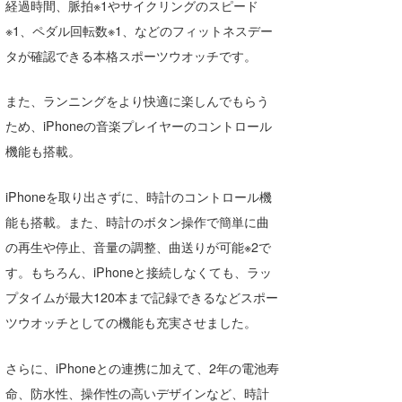
経過時間、脈拍※1やサイクリングのスピード
Core Surf Japan
※1、ペダル回転数※1、などのフィットネスデー
タが確認できる本格スポーツウオッチです。
メディア
Naoya Kimoto
波伝説アンバサダー/プロライダー
mitsuteru Kamio
SURFMEDIA
また、ランニングをより快適に楽しんでもらう
ため、iPhoneの音楽プレイヤーのコントロール
波伝説スタッフ
Yasunari Inoue
Colors MAGAZINE
福島寿実子
機能も搭載。
Yoshiyuki Obata
WAVAL
中浦“JET”章
☆加藤
波伝説
iPhoneを取り出さずに、時計のコントロール機
arukasvision
嵯峨明日香
+☆maki☆+
能も搭載。また、時計のボタン操作で簡単に曲
DELTA FORCE SURF
進士剛光
Aichan
の再生や停止、音量の調整、曲送りが可能※2で
す。もちろん、iPhoneと接続しなくても、ラッ
CBA Films
田原啓江
chan-U
プタイムが最大120本まで記録できるなどスポー
熊谷素子
植村未来
ECE
ツウオッチとしての機能も充実させました。
NOBUFUKU
G◎Da
さらに、iPhoneとの連携に加えて、2年の電池寿
大野”MAR”修聖
H
命、防水性、操作性の高いデザインなど、時計