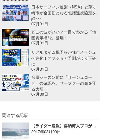
日本サーフィン連盟（NSA）と茅ヶ
崎市が全国初となる包括連携協定を
締･･･
07月31日
どこの波がいい？一目でわかる『地
図表示機能』登場！！
07月31日
リアルタイム風予報が1kmメッシュ
へ進化！オフショア予測がより正確
に
07月31日
台風シーズン前に「リーシュコー
ド」の確認を。サーファーの命を守
る大切･･･
07月30日
関連する記事
【ライダー速報】喜納海人プロがラウンドアップ。Air Tahiti Rangiroa Pro
2017年03月09日