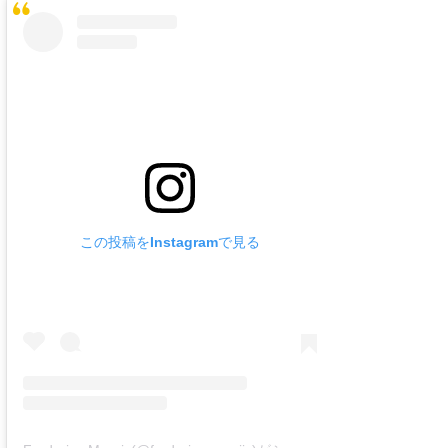
wanda
予報士 hiro.
banpaku
Mr.K
chappy
Romisea
この投稿をInstagramで見る