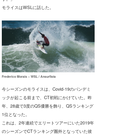
Core Surf Japan
モライスはWSLに話した。
メディア
Naoya Kimoto
波伝説アンバサダー/プロライダー
mitsuteru Kamio
SURFMEDIA
波伝説スタッフ
Yasunari Inoue
Colors MAGAZINE
福島寿実子
Yoshiyuki Obata
WAVAL
中浦“JET”章
☆加藤
波伝説
arukasvision
嵯峨明日香
+☆maki☆+
Frederico Morais – WSL / Ansurfista
DELTA FORCE SURF
進士剛光
Aichan
今シーズンのモライスは、Covid-19のパンデミ
CBA Films
田原啓江
chan-U
ックが起こる前まで、CT初戦にかけていた。昨
熊谷素子
植村未来
ECE
年、28歳で3度のQS優勝を飾り、QSランキング
1位となった。
NOBUFUKU
G◎Da
これは、2年連続でエリートツアーにいた2019年
大野”MAR”修聖
H
のシーズンでCTランキング圏外となっていた彼