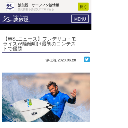
波伝説 サーフィン波情報
開く
波の情報を波伝説アプリでみる
MENU
ニュース
ヘルプ
マイホーム
【WSLニュース】フレデリコ・モ
Core Surf Japan
ライスが隔離明け最初のコンテス
ログイン
トで優勝
コンテスト
新規会員登録
2020.06.28
波伝説
ファッション/グッズ
波情報･概況
アート＆エンタメ
波予想ツール
WAVE HUNTER
コラム
気象情報
トラベル
ニュース
ショップ情報
サーフィンエリアガイド
ショップ情報
ウラナミ
会員メニュー