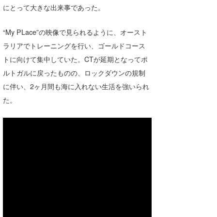
にとって大きな出来事であった。
喜納海人
KID
“My PLace”の映像で見られるように、オースト
KOBU
ラリアでトレーニングを行い、ゴールドコース
KY
トに向けて集中していた。CTが延期となってポ
MIN
ルトガルに戻ったものの、ロックダウンの規制
に伴い、2ヶ月間も海に入れない生活を強いられ
mitz
た。
OYZ
S.K
Soulman
VAGY
waka☆=
YUKI☆