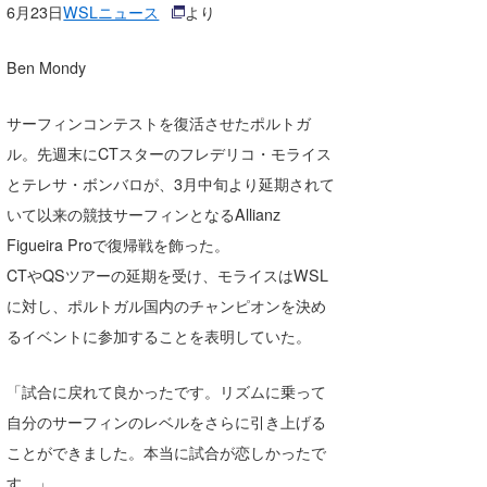
6月23日
WSLニュース
より
湘南
お知らせ
今月のプレゼント
千葉北
その他
Ben Mondy
伊豆
ルール＆How to
サーフィンコンテストを復活させたポルトガ
千葉南
VOTE!
ル。先週末にCTスターのフレデリコ・モライス
とテレサ・ボンバロが、3月中旬より延期されて
大阪
いて以来の競技サーフィンとなるAllianz
サーファーズ
四国
Figueira Proで復帰戦を飾った。
CTやQSツアーの延期を受け、モライスはWSL
沖縄
に対し、ポルトガル国内のチャンピオンを決め
るイベントに参加することを表明していた。
「試合に戻れて良かったです。リズムに乗って
自分のサーフィンのレベルをさらに引き上げる
ことができました。本当に試合が恋しかったで
ライター/寄稿メディア
す。」