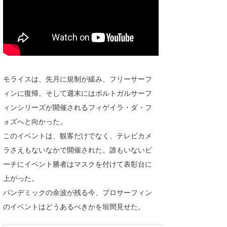
たっちー
ハンマー
まっきー
三輪予報士
モライスは、先月に規制が緩み、フリーサーフ
ィンに復帰。そして週末にはポルトガルサーフ
小川予報士
ィンシリーズが開催されるフィゲイラ・ダ・フ
上田純子
ォズへと向かった。
このイベントは、観客だけでなく、テレビカメ
上條将美
ラさえもないなかで開催された。誰もいないビ
唐澤予報士
ーチにイベント勝者はマスクを付けて表彰台に
上がった。
SancheZ
パンデミックの余波が残る今、プロサーフィン
ゴン
のイベントはどうあるべきかを垣間見せた。
米山予報士