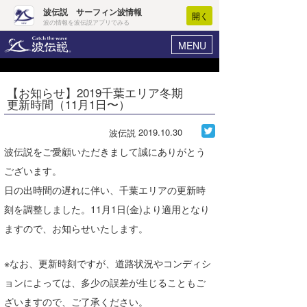
波伝説 サーフィン波情報
開く
波の情報を波伝説アプリでみる
MENU
ニュース
ヘルプ
マイホーム
【お知らせ】2019千葉エリア冬期
Core Surf Japan
更新時間（11月1日〜）
ログイン
コンテスト
新規会員登録
2019.10.30
波伝説
ファッション/グッズ
波伝説をご愛顧いただきまして誠にありがとう
波情報･概況
ございます。
アート＆エンタメ
波予想ツール
WAVE HUNTER
日の出時間の遅れに伴い、千葉エリアの更新時
コラム
刻を調整しました。11月1日(金)より適用となり
気象情報
ますので、お知らせいたします。
トラベル
ニュース
ショップ情報
※なお、更新時刻ですが、道路状況やコンディシ
サーフィンエリアガイド
ョンによっては、多少の誤差が生じることもご
ショップ情報
ウラナミ
会員メニュー
ざいますので、ご了承ください。