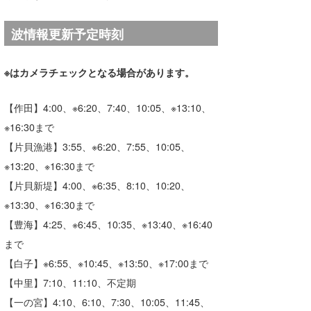
湘南
お知らせ
今月のプレゼント
波情報更新予定時刻
千葉北
その他
伊豆
ルール＆How to
※はカメラチェックとなる場合があります。
千葉南
VOTE!
【作田】4:00、
※
6:20、7:40、10:05、※13:10、
大阪
※16:30まで
【片貝漁港】3:55、
※
6:20、7:55、10:05、
サーファーズ
四国
※
13:20、※16:30まで
沖縄
【片貝新堤】4:00、
※
6:35、8:10、10:20、
※
13:30、
※
16:30まで
【豊海】4:25、
※
6:45、10:35、
※
13:40、
※
16:40
まで
【白子】
※
6:55、
※
10:45、
※
13:50、
※
17:00まで
【中里】7:10、11:10、不定期
ライター/寄稿メディア
【一の宮】4:10、6:10、7:30、10:05、11:45、