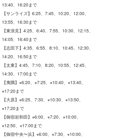
13:40、16:20まで
Core Surf Japan
【サンライズ】6:25、7:45、10:20、12:00、
メディア
Naoya Kimoto
13:55、16:30まで
【東浪見】4:25、6:40、7:55、10:30、12:15、
波伝説アンバサダー/プロライダー
mitsuteru Kamio
SURFMEDIA
14:05、16:40まで
波伝説スタッフ
Yasunari Inoue
Colors MAGAZINE
福島寿実子
【志田下】4:35、6:55、8:10、10:45、12:30、
14:20、16:50まで
Yoshiyuki Obata
WAVAL
中浦“JET”章
☆加藤
波伝説
【太東】4:45、7:10、8:20、10:55、12:45、
arukasvision
嵯峨明日香
+☆maki☆+
14:30、17:00まで
【夷隅】
※
6:20、
※
7:25、
※
10:40、
※
13:40、
DELTA FORCE SURF
進士剛光
Aichan
※
17:20まで
CBA Films
田原啓江
chan-U
【大原】
※
6:25、7:30、
※
10:30、
※
13:50、
熊谷素子
植村未来
ECE
※
17:20まで
【御宿岩和田】
※
6:00、
※
7:20、
※
10:00、
NOBUFUKU
G◎Da
※
12:50、
※
17:00まで
大野”MAR”修聖
H
【御宿中央〜浜】※6:00、
※
7:30、
※
10:00、