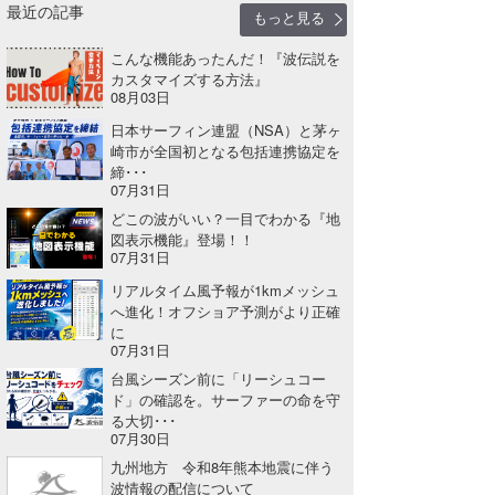
最近の記事
もっと見る
こんな機能あったんだ！『波伝説を
カスタマイズする方法』
08月03日
日本サーフィン連盟（NSA）と茅ヶ
崎市が全国初となる包括連携協定を
締･･･
07月31日
どこの波がいい？一目でわかる『地
図表示機能』登場！！
07月31日
リアルタイム風予報が1kmメッシュ
へ進化！オフショア予測がより正確
に
07月31日
台風シーズン前に「リーシュコー
ド」の確認を。サーファーの命を守
る大切･･･
07月30日
九州地方 令和8年熊本地震に伴う
波情報の配信について