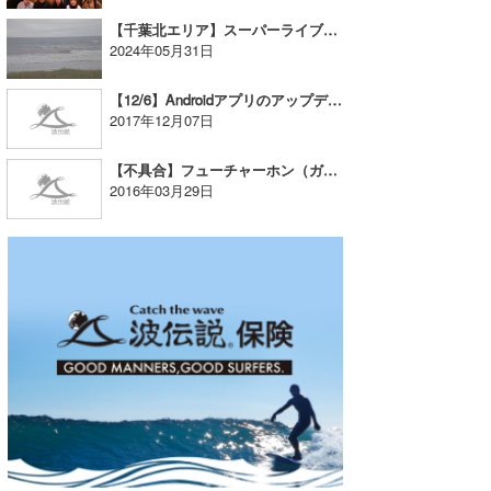
【千葉北エリア】スーパーライブ！映像のみポイント「堀川浜」を提供開始
wanda
2024年05月31日
予報士 hiro.
【12/6】Androidアプリのアップデートをリリースしました
2017年12月07日
banpaku
Mr.K
【不具合】フューチャーホン（ガラケー）波伝レポ動画の更新不具合について
2016年03月29日
chappy
Romisea