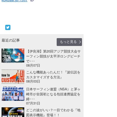
喜納海人
KID
KOBU
KY
MIN
最近の記事
もっと見る
mitz
【伊良湖】第20回アジア競技大会サ
ーフィン競技が太平洋ロングビーチ
OYZ
で･･･
08月07日
S.K
こんな機能あったんだ！『波伝説を
カスタマイズする方法』
08月03日
Soulman
日本サーフィン連盟（NSA）と茅ヶ
VAGY
崎市が全国初となる包括連携協定を
締･･･
waka☆=
07月31日
どこの波がいい？一目でわかる『地
YUKI☆
図表示機能』登場！！