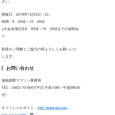
さい。
Core Surf Japan
開催日：2018年12月2日（日）
メディア
Naoya Kimoto
時間：8：00頃～15：45頃
波伝説アンバサダー/プロライダー
mitsuteru Kamio
SURFMEDIA
※大会会場付近6：00頃～16：30頃までの規制あ
り
波伝説スタッフ
Yasunari Inoue
Colors MAGAZINE
福島寿実子
Yoshiyuki Obata
WAVAL
中浦“JET”章
☆加藤
波伝説
皆様のご理解とご協力の程よろしくお願いいた
します。
arukasvision
嵯峨明日香
+☆maki☆+
お問い合わせ
DELTA FORCE SURF
進士剛光
Aichan
CBA Films
田原啓江
chan-U
湘南国際マラソン事務局
TEL：0463-70-6667(平日 午前10時～午後5時30
熊谷素子
植村未来
ECE
分)
NOBUFUKU
G◎Da
オフィシャルサイト：
http://www.shonan-
大野”MAR”修聖
H
kokusai.jp/13th/