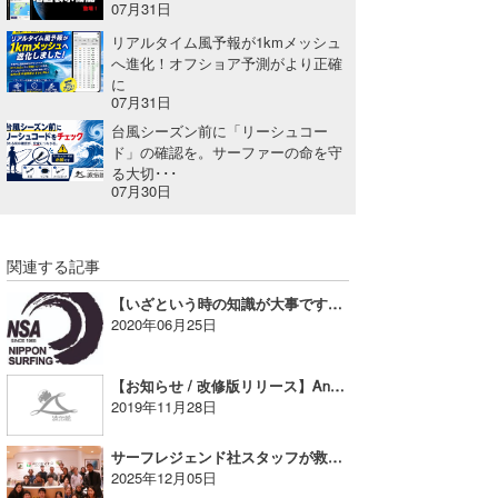
07月31日
たっちー
リアルタイム風予報が1kmメッシュ
へ進化！オフショア予測がより正確
ハンマー
に
07月31日
まっきー
台風シーズン前に「リーシュコー
ド」の確認を。サーファーの命を守
三輪予報士
る大切･･･
07月30日
小川予報士
上田純子
関連する記事
【いざという時の知識が大事です】NSAより、夏の安全な海岸利用についてご協力のお願い
上條将美
2020年06月25日
唐澤予報士
【お知らせ / 改修版リリース】Androidアプリをご利用のお客様へ
SancheZ
2019年11月28日
ゴン
サーフレジェンド社スタッフが救命講習を受講しました
2025年12月05日
米山予報士