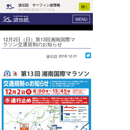
波伝説 サーフィン波情報
開く
波の情報を波伝説アプリでみる
MENU
ニュース
ヘルプ
マイホーム
12月2日（日）第13回湘南国際マ
Core Surf Japan
ラソン交通規制のお知らせ
ログイン
コンテスト
新規会員登録
2018.12.01
波伝説
ファッション/グッズ
波情報･概況
アート＆エンタメ
波予想ツール
WAVE HUNTER
コラム
気象情報
トラベル
ニュース
ショップ情報
サーフィンエリアガイド
ショップ情報
ウラナミ
会員メニュー