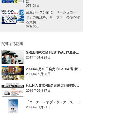
に
07月31日
たっちー
台風シーズン前に「リーシュコー
ド」の確認を。サーファーの命を守
ハンマー
る大切･･･
07月30日
まっきー
三輪予報士
関連する記事
小川予報士
GREENROOM FESTIVAL’17最終アーティスト発表【広告】
2017年04月28日
上田純子
2020年9月10日発売 Blue. 84 号 新刊案内【AD】
上條将美
2020年09月08日
唐澤予報士
H.L.N.A STORE名古屋店1周年記念キャンペーンが開催される【AD】
2019年09月17日
SancheZ
「コーナー・オブ・ジ・アース カムチャツカ」2/27（金）公開決定！【AD】
ゴン
2026年01月21日
米山予報士