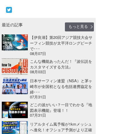
喜納海人
KID
KOBU
最近の記事
もっと見る
KY
【伊良湖】第20回アジア競技大会サ
ーフィン競技が太平洋ロングビーチ
MIN
で･･･
08月07日
mitz
こんな機能あったんだ！『波伝説を
カスタマイズする方法』
OYZ
08月03日
日本サーフィン連盟（NSA）と茅ヶ
S.K
崎市が全国初となる包括連携協定を
締･･･
Soulman
07月31日
どこの波がいい？一目でわかる『地
VAGY
図表示機能』登場！！
07月31日
waka☆=
リアルタイム風予報が1kmメッシュ
へ進化！オフショア予測がより正確
YUKI☆