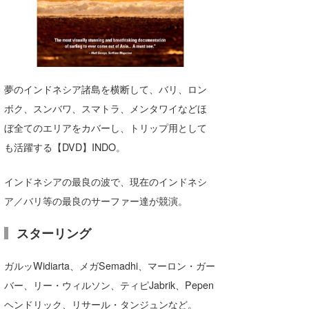
湘南
お知らせ
今月のプレゼント
千葉北
その他
伊豆
ルール＆How to
夢のインドネシア諸島を横断して、バリ、ロン
千葉南
VOTE!
ボク、スンバワ、スマトラ、メンタワイなどほ
大阪
ぼ全てのエリアをカバーし、トリップ用として
サーファーズ
も活躍する【DVD】INDO。
四国
沖縄
インドネシアの最良の波で、現在のインドネシ
ア／バリ等の最良のサーファー達が競演。
スターリング
ガルッWidiarta、メガSemadhi、マーロン・ガー
バー、リー・ウィルソン、ティピJabrik、Pepen
ライター/寄稿メディア
ヘンドリック、リサール・タンジュンなど。