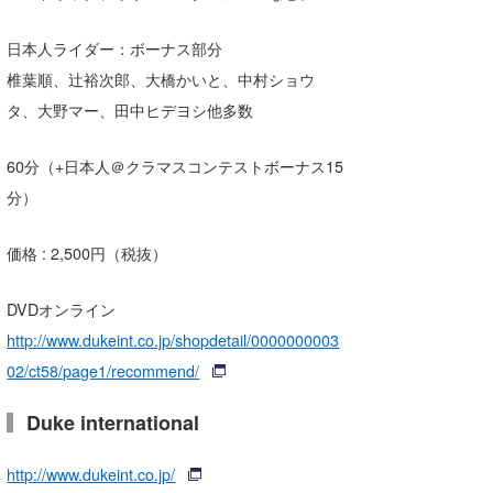
Core Surf Japan
日本人ライダー：ボーナス部分
メディア
Naoya Kimoto
椎葉順、辻裕次郎、大橋かいと、中村ショウ
タ、大野マー、田中ヒデヨシ他多数
波伝説アンバサダー/プロライダー
mitsuteru Kamio
SURFMEDIA
波伝説スタッフ
Yasunari Inoue
Colors MAGAZINE
福島寿実子
60分（+日本人＠クラマスコンテストボーナス15
分）
Yoshiyuki Obata
WAVAL
中浦“JET”章
☆加藤
波伝説
arukasvision
嵯峨明日香
+☆maki☆+
価格 : 2,500円（税抜）
DELTA FORCE SURF
進士剛光
Aichan
DVDオンライン
http://www.dukeint.co.jp/shopdetail/0000000003
CBA Films
田原啓江
chan-U
02/ct58/page1/recommend/
熊谷素子
植村未来
ECE
Duke international
NOBUFUKU
G◎Da
http://www.dukeint.co.jp/
大野”MAR”修聖
H