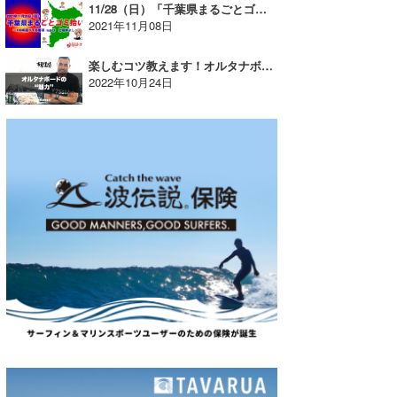
11/28（日）「千葉県まるごとゴミ拾い」『Waii Wai Ramen 8』ではデカ餃子プレゼント！
2021年11月08日
wanda
予報士 hiro.
楽しむコツ教えます！オルタナボードの世界
2022年10月24日
banpaku
Mr.K
chappy
Romisea