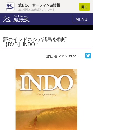
波伝説 サーフィン波情報
開く
波の情報を波伝説アプリでみる
MENU
ニュース
ヘルプ
マイホーム
夢のインドネシア諸島を横断
Core Surf Japan
【DVD】INDO！
ログイン
コンテスト
新規会員登録
2015.03.25
波伝説
ファッション/グッズ
波情報･概況
アート＆エンタメ
波予想ツール
WAVE HUNTER
コラム
気象情報
トラベル
ニュース
ショップ情報
サーフィンエリアガイド
ショップ情報
ウラナミ
会員メニュー