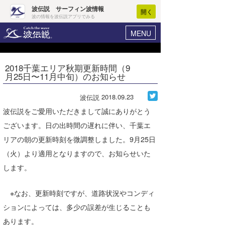
波伝説 サーフィン波情報
開く
波の情報を波伝説アプリでみる
MENU
ニュース
ヘルプ
マイホーム
2018千葉エリア秋期更新時間（9
Core Surf Japan
月25日〜11月中旬）のお知らせ
ログイン
コンテスト
新規会員登録
2018.09.23
波伝説
ファッション/グッズ
波伝説をご愛用いただきまして誠にありがとう
波情報･概況
ございます。日の出時間の遅れに伴い、千葉エ
アート＆エンタメ
波予想ツール
WAVE HUNTER
リアの朝の更新時刻を微調整しました。9月25日
コラム
（火）より適用となりますので、お知らせいた
気象情報
します。
トラベル
ニュース
ショップ情報
※なお、更新時刻ですが、道路状況やコンディ
サーフィンエリアガイド
ションによっては、多少の誤差が生じることも
ショップ情報
ウラナミ
会員メニュー
あります。