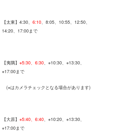
たっちー
ハンマー
【太東】4:30、
6:10
、8:05、10:55、12:50、
14:20、17:00まで
まっきー
三輪予報士
小川予報士
【夷隅】
※5:30、6:30
、※10:30、※13:30、
※17:00まで
上田純子
上條将美
(※はカメラチェックとなる場合があります)
唐澤予報士
SancheZ
【大原】
※5:40、6:40
、※10:20、※13:30、
ゴン
※17:00まで
米山予報士