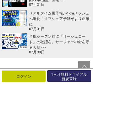
07月31日
リアルタイム風予報が1kmメッシュ
へ進化！オフショア予測がより正確
に
07月31日
台風シーズン前に「リーシュコー
ド」の確認を。サーファーの命を守
る大切･･･
07月30日
関連する記事
1ヶ月無料トライアル
ログイン
新規登録
【更新】【お知らせ】Android端末・バージョン5.0.2以下をご利用のお客様へ
2020年06月02日
毎月恒例『今月のプレゼント』9月度当選者発表！
2019年10月15日
【復旧】10/17 WRF・SWAN更新のお知らせとお詫び
2024年10月17日