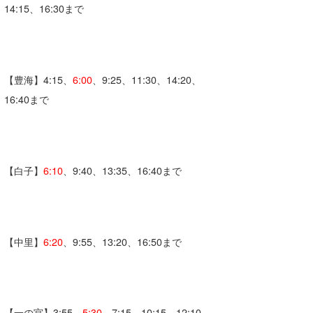
14:15、16:30まで
Core Surf Japan
メディア
Naoya Kimoto
波伝説アンバサダー/プロライダー
mitsuteru Kamio
SURFMEDIA
【豊海】4:15、
6:00
、9:25、11:30、14:20、
16:40まで
波伝説スタッフ
Yasunari Inoue
Colors MAGAZINE
福島寿実子
Yoshiyuki Obata
WAVAL
中浦“JET”章
☆加藤
波伝説
arukasvision
嵯峨明日香
+☆maki☆+
【白子】
6:10
、9:40、13:35、16:40まで
DELTA FORCE SURF
進士剛光
Aichan
CBA Films
田原啓江
chan-U
【中里】
6:20
、9:55、13:20、16:50まで
熊谷素子
植村未来
ECE
NOBUFUKU
G◎Da
大野”MAR”修聖
H
【一の宮】3:55、
5:30
、7:15、10:15、12:10、