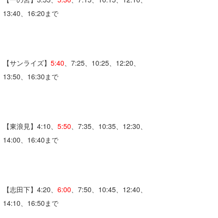
喜納海人
KID
13:40、16:20まで
KOBU
KY
【サンライズ】
5:40
、7:25、10:25、12:20、
MIN
13:50、16:30まで
mitz
OYZ
【東浪見】4:10、
5:50
、7:35、10:35、12:30、
S.K
14:00、16:40まで
Soulman
VAGY
【志田下】4:20、
6:00
、7:50、10:45、12:40、
waka☆=
14:10、16:50まで
YUKI☆