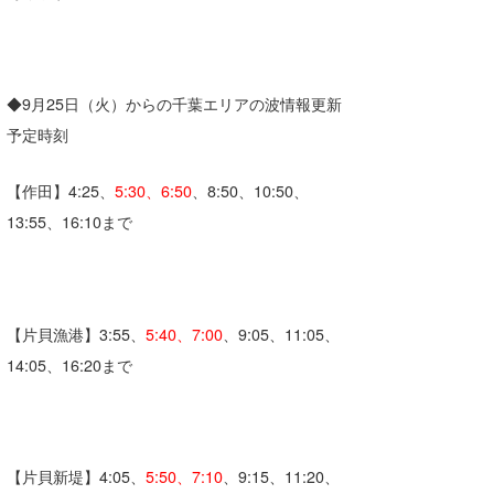
湘南
お知らせ
今月のプレゼント
千葉北
その他
◆9月25日（火）からの千葉エリアの波情報更新
伊豆
ルール＆How to
予定時刻
千葉南
VOTE!
【作田】4:25、
5:30、6:50
、8:50、10:50、
大阪
13:55、16:10まで
サーファーズ
四国
沖縄
【片貝漁港】3:55、
5:40、7:00
、9:05、11:05、
14:05、16:20まで
【片貝新堤】4:05、
5:50、7:10
、9:15、11:20、
ライター/寄稿メディア