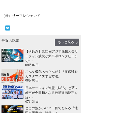
（株）サーフレジェンド
最近の記事
もっと見る
【伊良湖】第20回アジア競技大会サ
ーフィン競技が太平洋ロングビーチ
で･･･
08月07日
こんな機能あったんだ！『波伝説を
カスタマイズする方法』
08月03日
日本サーフィン連盟（NSA）と茅ヶ
崎市が全国初となる包括連携協定を
締･･･
07月31日
どこの波がいい？一目でわかる『地
図表示機能』登場！！