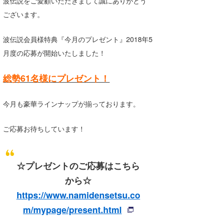
波伝説をご愛顧いただきまして誠にありがとう
湘南
お知らせ
今月のプレゼント
ございます。
千葉北
その他
波伝説会員様特典『今月のプレゼント』2018年5
伊豆
ルール＆How to
月度の応募が開始いたしました！
千葉南
VOTE!
総勢61名様にプレゼント！
大阪
今月も豪華ラインナップが揃っております。
サーファーズ
四国
沖縄
ご応募お待ちしています！
☆プレゼントのご応募はこちら
から☆
https://www.namidensetsu.co
m/mypage/present.html
ライター/寄稿メディア