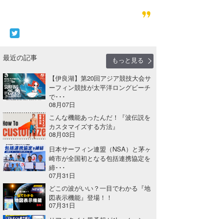
Core Surf Japan
メディア
Naoya Kimoto
波伝説アンバサダー/プロライダー
mitsuteru Kamio
SURFMEDIA
最近の記事
もっと見る
波伝説スタッフ
Yasunari Inoue
Colors MAGAZINE
福島寿実子
【伊良湖】第20回アジア競技大会サ
ーフィン競技が太平洋ロングビーチ
Yoshiyuki Obata
WAVAL
中浦“JET”章
☆加藤
波伝説
で･･･
08月07日
arukasvision
嵯峨明日香
+☆maki☆+
こんな機能あったんだ！『波伝説を
カスタマイズする方法』
DELTA FORCE SURF
進士剛光
Aichan
08月03日
日本サーフィン連盟（NSA）と茅ヶ
CBA Films
田原啓江
chan-U
崎市が全国初となる包括連携協定を
締･･･
熊谷素子
植村未来
ECE
07月31日
どこの波がいい？一目でわかる『地
NOBUFUKU
G◎Da
図表示機能』登場！！
07月31日
大野”MAR”修聖
H