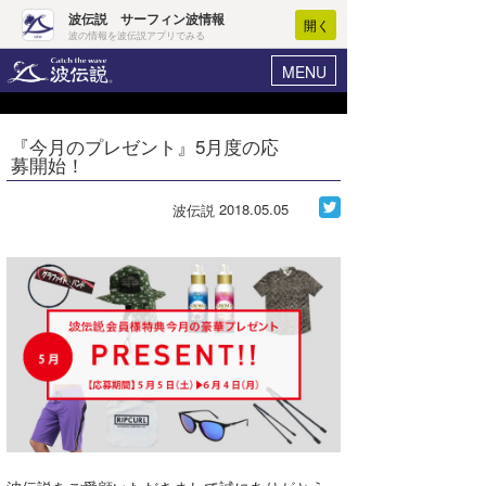
波伝説 サーフィン波情報
開く
波の情報を波伝説アプリでみる
MENU
ニュース
ヘルプ
マイホーム
『今月のプレゼント』5月度の応
Core Surf Japan
募開始！
ログイン
コンテスト
新規会員登録
2018.05.05
波伝説
ファッション/グッズ
波情報･概況
アート＆エンタメ
波予想ツール
WAVE HUNTER
コラム
気象情報
トラベル
ニュース
ショップ情報
サーフィンエリアガイド
ショップ情報
ウラナミ
会員メニュー