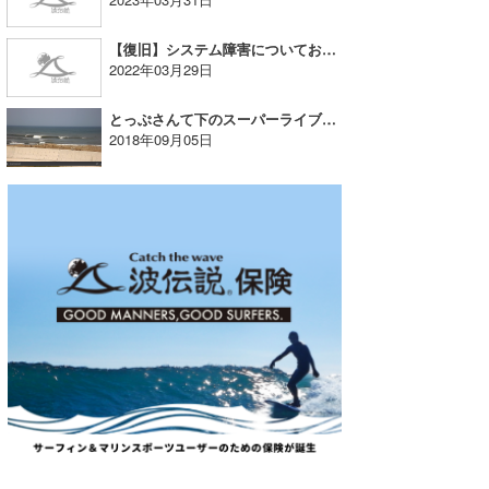
たっちー
【復旧】システム障害についてお知らせとお詫び
2022年03月29日
ハンマー
とっぷさんて下のスーパーライブ！が高画質になりました
まっきー
2018年09月05日
三輪予報士
小川予報士
上田純子
上條将美
唐澤予報士
SancheZ
ゴン
米山予報士