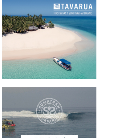
wanda
予報士 hiro.
banpaku
Mr.K
chappy
Romisea