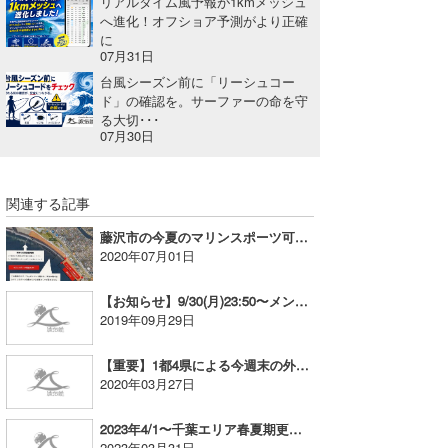
リアルタイム風予報が1kmメッシュ
へ進化！オフショア予測がより正確
喜納海人
KID
に
07月31日
KOBU
台風シーズン前に「リーシュコー
ド」の確認を。サーファーの命を守
KY
る大切･･･
07月30日
MIN
mitz
関連する記事
OYZ
藤沢市の今夏のマリンスポーツ可能エリアと自粛エリアについて
2020年07月01日
S.K
【お知らせ】9/30(月)23:50〜メンテナンスを実施します
Soulman
2019年09月29日
VAGY
【重要】1都4県による今週末の外出自粛要請を受けまして
2020年03月27日
waka☆=
2023年4/1〜千葉エリア春夏期更新時間のお知らせ
YUKI☆
2023年03月31日