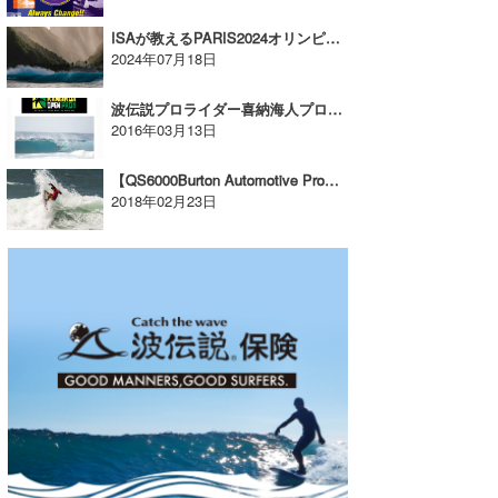
wanda
ISAが教えるPARIS2024オリンピックについて知っておくべき10のこと
2024年07月18日
予報士 hiro.
波伝説プロライダー喜納海人プロがRangiroaのコンテストでパーフェクト10をたたき出す！
banpaku
2016年03月13日
Mr.K
【QS6000Burton Automotive Pro】カノア五十嵐、稲葉玲王プロがベスト16へ！
2018年02月23日
chappy
Romisea