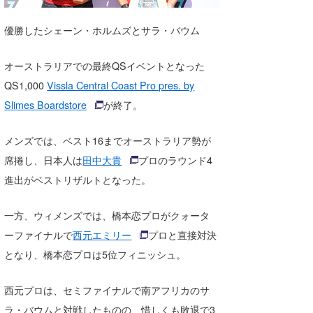
湘南
お知らせ
今月のプレゼント
優勝したシェーン・ホルムズとサラ・バウム
千葉北
その他
オーストラリアでの最終QSイベントとなった
伊豆
ルール＆How to
QS1,000
Vissla Central Coast Pro pres. by
千葉南
VOTE!
Slimes Boardstore
が終了。
大阪
メンズでは、ベスト16までオーストラリア勢が
サーファーズ
四国
席捲し、日本人は
田中大貴
プロのラウンド4
進出がベストリザルトとなった。
沖縄
一方、ウィメンズでは、橋本恋プロがクォータ
ーファイナルで
西元エミリー
プロと直接対決
となり、橋本恋プロは5位フィニッシュ。
西元プロは、セミファイナルで南アフリカのサ
ライター/寄稿メディア
ラ・バウムと対戦したものの、惜しくも敗退で3