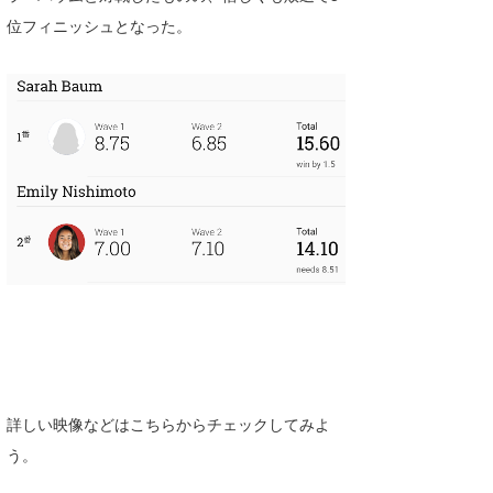
Core Surf Japan
位フィニッシュとなった。
メディア
Naoya Kimoto
波伝説アンバサダー/プロライダー
mitsuteru Kamio
SURFMEDIA
波伝説スタッフ
Yasunari Inoue
Colors MAGAZINE
福島寿実子
Yoshiyuki Obata
WAVAL
中浦“JET”章
☆加藤
波伝説
arukasvision
嵯峨明日香
+☆maki☆+
DELTA FORCE SURF
進士剛光
Aichan
CBA Films
田原啓江
chan-U
熊谷素子
植村未来
ECE
詳しい映像などはこちらからチェックしてみよ
NOBUFUKU
G◎Da
う。
大野”MAR”修聖
H