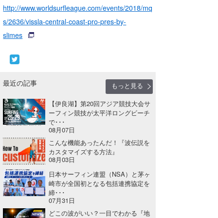
http://www.worldsurfleague.com/events/2018/mq
喜納海人
KID
s/2636/vissla-central-coast-pro-pres-by-
KOBU
slimes
KY
MIN
最近の記事
もっと見る
mitz
【伊良湖】第20回アジア競技大会サ
OYZ
ーフィン競技が太平洋ロングビーチ
で･･･
08月07日
S.K
こんな機能あったんだ！『波伝説を
カスタマイズする方法』
Soulman
08月03日
VAGY
日本サーフィン連盟（NSA）と茅ヶ
崎市が全国初となる包括連携協定を
waka☆=
締･･･
07月31日
YUKI☆
どこの波がいい？一目でわかる『地