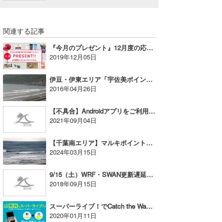
喜納海人
KID
関連する記事
KOBU
『今月のプレゼント』12月度の応募開始！
KY
2019年12月05日
MIN
伊豆・伊東エリア「宇佐美ポイント」公開のお知らせ
2016年04月26日
mitz
【不具合】Androidアプリをご利用のみなさまへお願い
OYZ
2021年09月04日
S.K
【千葉南エリア】マルキポイントでスーパーライブ！配信開始
2024年03月15日
Soulman
9/15（土）WRF・SWAN更新遅延のお知らせとお詫び
VAGY
2018年09月15日
waka☆=
スーパーライブ！でCatch the Wave! プレゼントキャンペーン！
2020年01月11日
YUKI☆