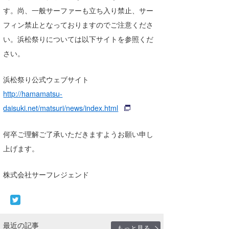
湘南
お知らせ
す。尚、一般サーファーも立ち入り禁止、サー
今月のプレゼント
フィン禁止となっておりますのでご注意くださ
千葉北
その他
い。浜松祭りについては以下サイトを参照くだ
伊豆
ルール＆How to
さい。
千葉南
VOTE!
浜松祭り公式ウェブサイト
大阪
http://hamamatsu-
daisuki.net/matsuri/news/index.html
サーファーズ
四国
沖縄
何卒ご理解ご了承いただきますようお願い申し
上げます。
株式会社サーフレジェンド
ライター/寄稿メディア
最近の記事
もっと見る