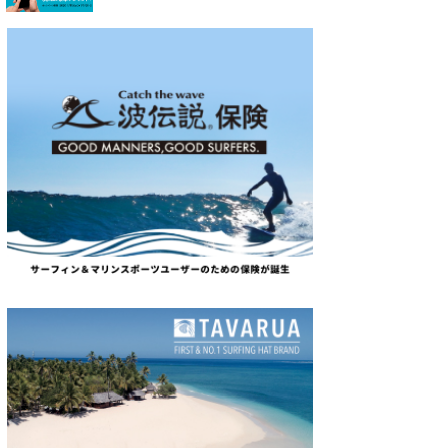
たっちー
ハンマー
まっきー
三輪予報士
小川予報士
上田純子
上條将美
唐澤予報士
SancheZ
ゴン
米山予報士