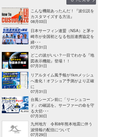
Core Surf Japan
こんな機能あったんだ！『波伝説を
カスタマイズする方法』
メディア
Naoya Kimoto
08月03日
日本サーフィン連盟（NSA）と茅ヶ
波伝説アンバサダー/プロライダー
mitsuteru Kamio
SURFMEDIA
崎市が全国初となる包括連携協定を
締･･･
波伝説スタッフ
Yasunari Inoue
Colors MAGAZINE
福島寿実子
07月31日
どこの波がいい？一目でわかる『地
Yoshiyuki Obata
WAVAL
中浦“JET”章
☆加藤
波伝説
図表示機能』登場！！
07月31日
arukasvision
嵯峨明日香
+☆maki☆+
リアルタイム風予報が1kmメッシュ
へ進化！オフショア予測がより正確
DELTA FORCE SURF
進士剛光
Aichan
に
07月31日
CBA Films
田原啓江
chan-U
台風シーズン前に「リーシュコー
ド」の確認を。サーファーの命を守
熊谷素子
植村未来
ECE
る大切･･･
07月30日
NOBUFUKU
G◎Da
九州地方 令和8年熊本地震に伴う
波情報の配信について
大野”MAR”修聖
H
07月29日