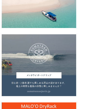
wanda
予報士 hiro.
banpaku
Mr.K
chappy
Romisea