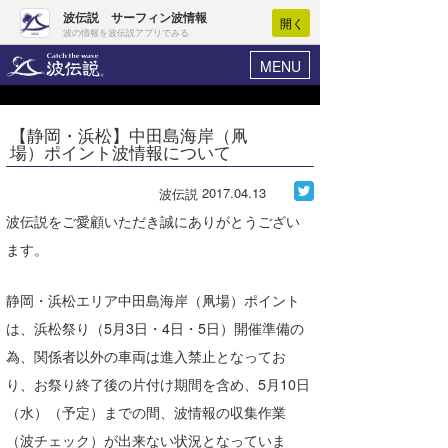
波伝説 サーフィン波情報
開く
波の情報を波伝説アプリでみる
MENU
ニュース
ヘルプ
マイホーム
【静岡・浜松】中田島海岸（凧
Core Surf Japan
場）ポイント波情報について
ログイン
コンテスト
新規会員登録
2017.04.13
波伝説
ファッション/グッズ
波伝説をご愛顧いただき誠にありがとうござい
波情報･概況
ます。
アート＆エンタメ
波予想ツール
WAVE HUNTER
コラム
静岡・浜松エリア中田島海岸（凧場）ポイント
気象情報
は、浜松祭り（5月3日・4日・5日）開催準備の
トラベル
ニュース
為、関係者以外の車両は進入禁止となってお
ショップ情報
り、お祭り終了後の片付け期間を含め、5月10日
サーフィンエリアガイド
（水）（予定）までの間、波情報の収集作業
ショップ情報
ウラナミ
会員メニュー
（波チェック）が出来ない状況となっていま