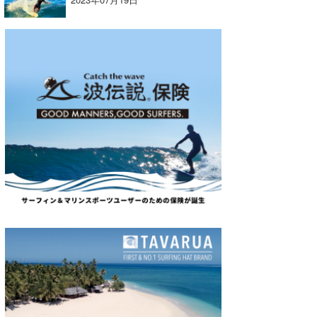
たっちー
ハンマー
まっきー
三輪予報士
小川予報士
上田純子
上條将美
唐澤予報士
SancheZ
ゴン
米山予報士