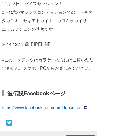
12月13日、パイプセッション！
湘南
お知らせ
今月のプレゼント
8〜12ftのマッシブコンディションでの、ワキタ
千葉北
その他
タカユキ、セキモトカイト、カワムラカイサ、
ムラカミシュンの映像です！
伊豆
ルール＆How to
千葉南
VOTE!
2014.12.13 @ PIPELINE
大阪
※このコンテンツはガラケーの方にはご覧いただ
サーファーズ
四国
けません。スマホ・PCからお楽しみください。
沖縄
波伝説Facebookページ
https://www.facebook.com/namidensetsu
ライター/寄稿メディア