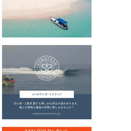
wanda
予報士 hiro.
banpaku
Mr.K
chappy
Romisea