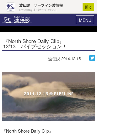
波伝説 サーフィン波情報
開く
波の情報を波伝説アプリでみる
MENU
ニュース
ヘルプ
マイホーム
『North Shore Daily Clip』
Core Surf Japan
12/13 パイプセッション！
ログイン
コンテスト
新規会員登録
2014.12.15
波伝説
ファッション/グッズ
波情報･概況
アート＆エンタメ
波予想ツール
WAVE HUNTER
コラム
気象情報
トラベル
ニュース
ショップ情報
サーフィンエリアガイド
ショップ情報
ウラナミ
会員メニュー
『North Shore Daily Clip』