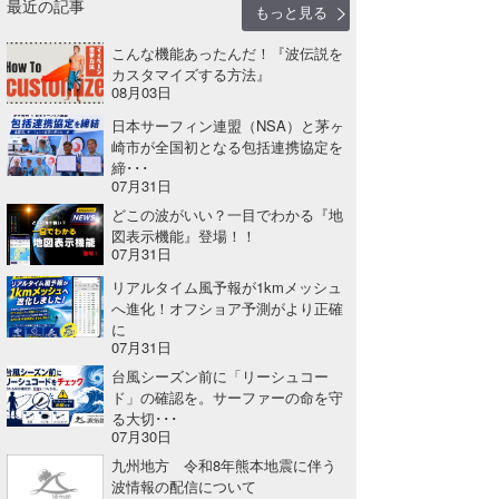
最近の記事
もっと見る
Core Surf Japan
こんな機能あったんだ！『波伝説を
メディア
Naoya Kimoto
カスタマイズする方法』
08月03日
波伝説アンバサダー/プロライダー
mitsuteru Kamio
SURFMEDIA
日本サーフィン連盟（NSA）と茅ヶ
崎市が全国初となる包括連携協定を
波伝説スタッフ
Yasunari Inoue
Colors MAGAZINE
福島寿実子
締･･･
07月31日
Yoshiyuki Obata
WAVAL
中浦“JET”章
☆加藤
波伝説
どこの波がいい？一目でわかる『地
図表示機能』登場！！
arukasvision
嵯峨明日香
+☆maki☆+
07月31日
リアルタイム風予報が1kmメッシュ
DELTA FORCE SURF
進士剛光
Aichan
へ進化！オフショア予測がより正確
に
CBA Films
田原啓江
chan-U
07月31日
台風シーズン前に「リーシュコー
熊谷素子
植村未来
ECE
ド」の確認を。サーファーの命を守
る大切･･･
NOBUFUKU
G◎Da
07月30日
九州地方 令和8年熊本地震に伴う
大野”MAR”修聖
H
波情報の配信について