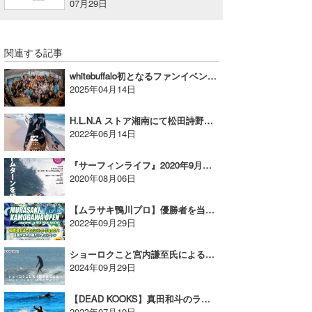
07月29日
喜納海人
KID
KOBU
関連する記事
KY
whitebuffalo初となるファンイベントが開催！＠静波
2025年04月14日
MIN
H.L.N.A ストア湘南にて松田詩野トークライブが開催！【AD】
mitz
2022年06月14日
OYZ
『サーフィンライフ』2020年9月号が8/7に発売‼【AD】
2020年08月06日
S.K
【ムラサキ鴨川プロ】優勝者を当ててウェットスーツをGET!!キャンペーン開催!!【AD】
Soulman
2022年09月29日
VAGY
ショーロクこと宮内謙至氏によるTHE CLIFF 9’5″ のライディング【AD】
2024年09月29日
waka☆=
【DEAD KOOKS】真田和斗のライディング動画が公開！【AD】
YUKI☆
2023年07月19日