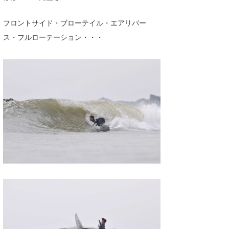
喜納海人
KID
フロントサイド・ブローテイル・エアリバー
KOBU
ス・フルローテーション・・・
KY
MIN
mitz
OYZ
S.K
Soulman
VAGY
waka☆=
YUKI☆