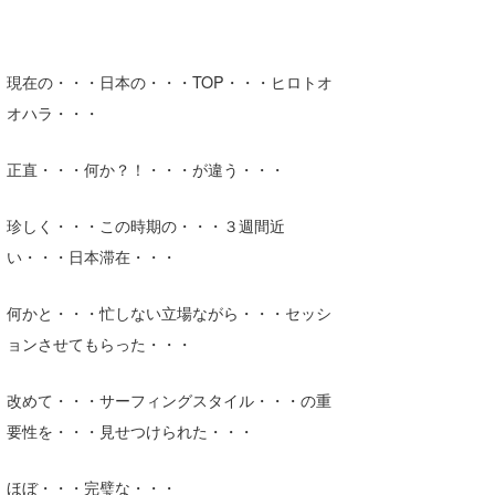
Core Surf Japan
メディア
Naoya Kimoto
現在の・・・日本の・・・TOP・・・ヒロトオ
オハラ・・・
波伝説アンバサダー/プロライダー
mitsuteru Kamio
SURFMEDIA
波伝説スタッフ
Yasunari Inoue
Colors MAGAZINE
福島寿実子
正直・・・何か？！・・・が違う・・・
Yoshiyuki Obata
WAVAL
中浦“JET”章
☆加藤
波伝説
珍しく・・・この時期の・・・３週間近
arukasvision
嵯峨明日香
+☆maki☆+
い・・・日本滞在・・・
DELTA FORCE SURF
進士剛光
Aichan
何かと・・・忙しない立場ながら・・・セッシ
CBA Films
田原啓江
chan-U
ョンさせてもらった・・・
熊谷素子
植村未来
ECE
改めて・・・サーフィングスタイル・・・の重
要性を・・・見せつけられた・・・
NOBUFUKU
G◎Da
大野”MAR”修聖
H
ほぼ・・・完璧な・・・