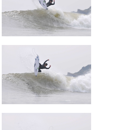
wanda
予報士 hiro.
banpaku
Mr.K
chappy
Romisea