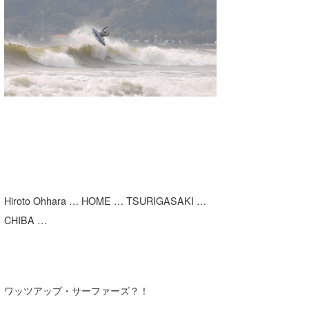
湘南
お知らせ
今月のプレゼント
千葉北
その他
伊豆
ルール＆How to
千葉南
VOTE!
大阪
サーファーズ
四国
沖縄
Hiroto Ohhara … HOME … TSURIGASAKI …
CHIBA …
ワッツアップ・サーファーズ？！
ライター/寄稿メディア