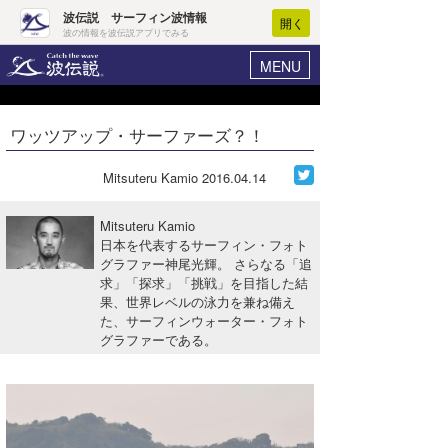
波伝説 サーフィン波情報
開く
波の情報を波伝説アプリでみる
MENU
ニュース
ヘルプ
マイホーム
ワッツアップ・サーファーズ？！
Core Surf Japan
ログイン
コンテスト
Mitsuteru Kamio
2016.04.14
新規会員登録
ファッション/グッズ
Mitsuteru Kamio
波情報･概況
日本を代表するサーフィン・フォト
アート＆エンタメ
グラファー神尾光輝。 さらなる「追
波予想ツール
WAVE HUNTER
求」「探求」「挑戦」を目指した結
コラム
果、世界レベルの泳力を兼ね備え
気象情報
た、サーフィンウォーター・フォト
グラファーである。
トラベル
ニュース
ショップ情報
サーフィンエリアガイド
ショップ情報
ウラナミ
会員メニュー