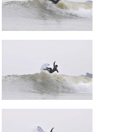
たっちー
ハンマー
まっきー
三輪予報士
小川予報士
上田純子
上條将美
唐澤予報士
SancheZ
ゴン
米山予報士