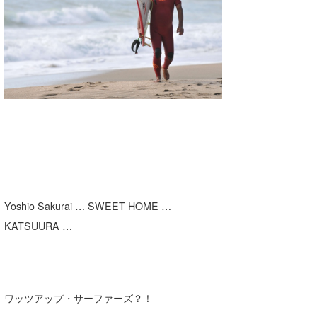
湘南
お知らせ
今月のプレゼント
千葉北
その他
伊豆
ルール＆How to
千葉南
VOTE!
大阪
サーファーズ
四国
沖縄
Yoshio Sakurai … SWEET HOME …
KATSUURA …
ワッツアップ・サーファーズ？！
ライター/寄稿メディア