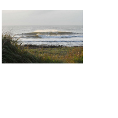
喜納海人
KID
KOBU
KY
MIN
mitz
OYZ
S.K
Soulman
VAGY
waka☆=
YUKI☆