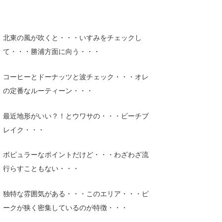
Core Surf Japan
メディア
Naoya Kimoto
北東の風が吹くと・・・いすみをチェックし
て・・・勝浦方面に向う・・・
波伝説アンバサダー/プロライダー
mitsuteru Kamio
SURFMEDIA
波伝説スタッフ
Yasunari Inoue
Colors MAGAZINE
福島寿実子
コーヒーとドーナッツと波チェック・・・オレ
の定番なルーティーン・・・
Yoshiyuki Obata
WAVAL
中浦“JET”章
☆加藤
波伝説
arukasvision
嵯峨明日香
+☆maki☆+
最近地形がいい？！とウワサの・・・ビーチブ
レイク・・・
DELTA FORCE SURF
進士剛光
Aichan
CBA Films
田原啓江
chan-U
ポピュラーなポイントだけど・・・わざわざ流
行らすこともない・・・
熊谷素子
植村未来
ECE
独特な雰囲気がある・・・このエリア・・・ピ
NOBUFUKU
G◎Da
ークが狭く密集しているのが特徴・・・
大野”MAR”修聖
H