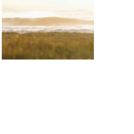
wanda
予報士 hiro.
banpaku
Mr.K
chappy
Romisea