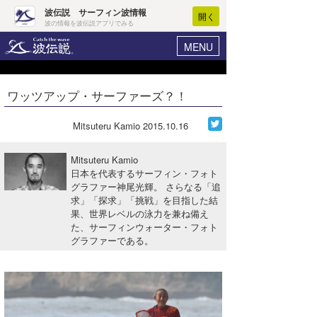
波伝説 サーフィン波情報
開く
波の情報を波伝説アプリでみる
MENU
ニュース
ヘルプ
マイホーム
ワッツアップ・サーファーズ？！
Core Surf Japan
ログイン
コンテスト
Mitsuteru Kamio
2015.10.16
新規会員登録
ファッション/グッズ
Mitsuteru Kamio
波情報･概況
日本を代表するサーフィン・フォト
アート＆エンタメ
グラファー神尾光輝。 さらなる「追
波予想ツール
WAVE HUNTER
求」「探求」「挑戦」を目指した結
コラム
果、世界レベルの泳力を兼ね備え
気象情報
た、サーフィンウォーター・フォト
グラファーである。
トラベル
ニュース
ショップ情報
サーフィンエリアガイド
ショップ情報
ウラナミ
会員メニュー