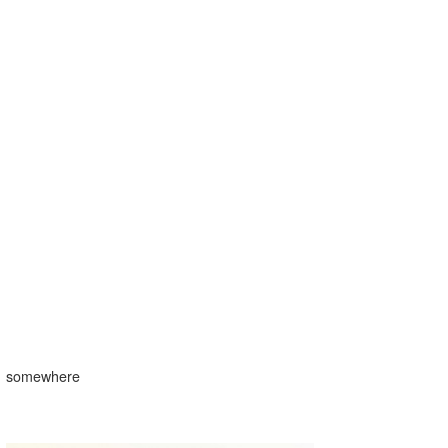
たっちー
ハンマー
まっきー
三輪予報士
小川予報士
上田純子
上條将美
唐澤予報士
SancheZ
somewhere
ゴン
米山予報士