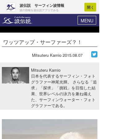
波伝説 サーフィン波情報
開く
波の情報を波伝説アプリでみる
MENU
ニュース
ヘルプ
マイホーム
ワッツアップ・サーファーズ？！
Core Surf Japan
ログイン
コンテスト
Mitsuteru Kamio
2015.08.07
新規会員登録
ファッション/グッズ
Mitsuteru Kamio
波情報･概況
日本を代表するサーフィン・フォト
アート＆エンタメ
グラファー神尾光輝。 さらなる「追
波予想ツール
WAVE HUNTER
求」「探求」「挑戦」を目指した結
コラム
果、世界レベルの泳力を兼ね備え
気象情報
た、サーフィンウォーター・フォト
グラファーである。
トラベル
ニュース
ショップ情報
サーフィンエリアガイド
ショップ情報
ウラナミ
会員メニュー