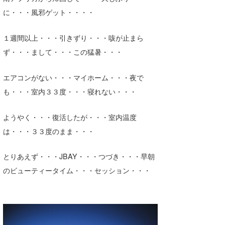
Core Surf Japan
に・・・風邪ゲット・・・・
メディア
Naoya Kimoto
１週間以上・・・引きずり・・・咳が止まら
ず・・・まして・・・この猛暑・・・
波伝説アンバサダー/プロライダー
mitsuteru Kamio
SURFMEDIA
波伝説スタッフ
Yasunari Inoue
Colors MAGAZINE
福島寿実子
エアコンがない・・・マイホーム・・・夜で
も・・・室内３３度・・・寝れない・・・
Yoshiyuki Obata
WAVAL
中浦“JET”章
☆加藤
波伝説
arukasvision
嵯峨明日香
+☆maki☆+
ようやく・・・復活したが・・・室内温度
は・・・３３度のまま・・・
DELTA FORCE SURF
進士剛光
Aichan
CBA Films
田原啓江
chan-U
とりあえず・・・JBAY・・・つづき・・・早朝
のビューティータイム・・・セッション・・・
熊谷素子
植村未来
ECE
NOBUFUKU
G◎Da
大野”MAR”修聖
H