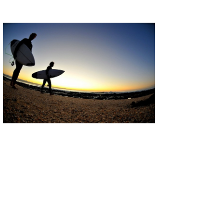
wanda
予報士 hiro.
banpaku
Mr.K
chappy
Romisea