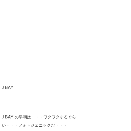
たっちー
ハンマー
まっきー
三輪予報士
小川予報士
上田純子
上條将美
J BAY
唐澤予報士
SancheZ
ゴン
J BAY の早朝は・・・ワクワクするぐら
い・・・フォトジェニックだ・・・
米山予報士