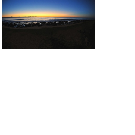
喜納海人
KID
KOBU
KY
MIN
mitz
OYZ
S.K
Soulman
VAGY
waka☆=
YUKI☆