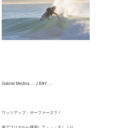
湘南
お知らせ
今月のプレゼント
千葉北
その他
伊豆
ルール＆How to
千葉南
VOTE!
大阪
サーファーズ
四国
沖縄
Gabriel Medina … J BAY …
ワッツアップ・サーファーズ？！
ライター/寄稿メディア
南アフリカから帰国して・・・久しぶり