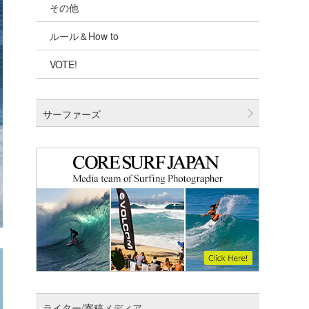
その他
千葉北
ルール＆How to
伊豆
VOTE!
千葉南
大阪
サーファーズ
四国
沖縄
ライター/寄稿メディア