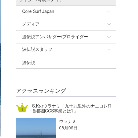
Core Surf Japan
メディア
Naoya Kimoto
波伝説アンバサダー/プロライダー
mitsuteru Kamio
SURFMEDIA
波伝説スタッフ
Yasunari Inoue
Colors MAGAZINE
福島寿実子
波伝説
Yoshiyuki Obata
WAVAL
中浦“JET”章
☆加藤
arukasvision
嵯峨明日香
+☆maki☆+
DELTA FORCE SURF
進士剛光
Aichan
アクセスランキング
CBA Films
田原啓江
chan-U
S.Kのウラナミ「九十九里沖のナニコレ!?
首都圏CCS事業とは?」
熊谷素子
植村未来
ECE
ウラナミ
NOBUFUKU
G◎Da
08月06日