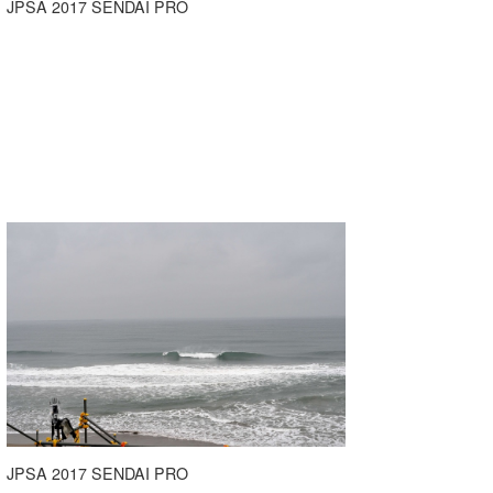
JPSA 2017 SENDAI PRO
喜納海人
KID
KOBU
KY
MIN
mitz
OYZ
S.K
Soulman
VAGY
waka☆=
JPSA 2017 SENDAI PRO
YUKI☆