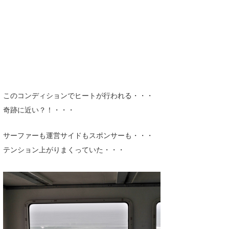
たっちー
ハンマー
まっきー
三輪予報士
このコンディションでヒートが行われる・・・
小川予報士
奇跡に近い？！・・・
上田純子
サーファーも運営サイドもスポンサーも・・・
上條将美
テンション上がりまくっていた・・・
唐澤予報士
SancheZ
ゴン
米山予報士