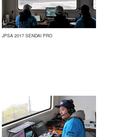
wanda
予報士 hiro.
banpaku
JPSA 2017 SENDAI PRO
Mr.K
chappy
Romisea