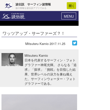
波伝説 サーフィン波情報
開く
波の情報を波伝説アプリでみる
MENU
ニュース
ヘルプ
マイホーム
ワッツアップ・サーファーズ？！
Core Surf Japan
ログイン
コンテスト
Mitsuteru Kamio
2017.11.25
新規会員登録
ファッション/グッズ
Mitsuteru Kamio
波情報･概況
日本を代表するサーフィン・フォト
アート＆エンタメ
グラファー神尾光輝。 さらなる「追
波予想ツール
WAVE HUNTER
求」「探求」「挑戦」を目指した結
コラム
果、世界レベルの泳力を兼ね備え
気象情報
た、サーフィンウォーター・フォト
グラファーである。
トラベル
ニュース
ショップ情報
サーフィンエリアガイド
ショップ情報
ウラナミ
会員メニュー