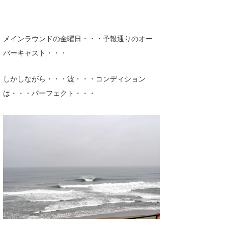
Core Surf Japan
メディア
Naoya Kimoto
メインラウンドの金曜日・・・予報通りのオー
バーキャスト・・・
波伝説アンバサダー/プロライダー
mitsuteru Kamio
SURFMEDIA
波伝説スタッフ
Yasunari Inoue
Colors MAGAZINE
福島寿実子
しかしながら・・・波・・・コンディション
は・・・パーフェクト・・・
Yoshiyuki Obata
WAVAL
中浦“JET”章
☆加藤
波伝説
arukasvision
嵯峨明日香
+☆maki☆+
DELTA FORCE SURF
進士剛光
Aichan
CBA Films
田原啓江
chan-U
熊谷素子
植村未来
ECE
NOBUFUKU
G◎Da
大野”MAR”修聖
H