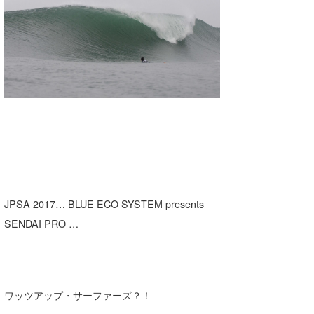
湘南
お知らせ
今月のプレゼント
千葉北
その他
伊豆
ルール＆How to
千葉南
VOTE!
大阪
サーファーズ
四国
沖縄
JPSA 2017… BLUE ECO SYSTEM presents
SENDAI PRO …
ワッツアップ・サーファーズ？！
ライター/寄稿メディア