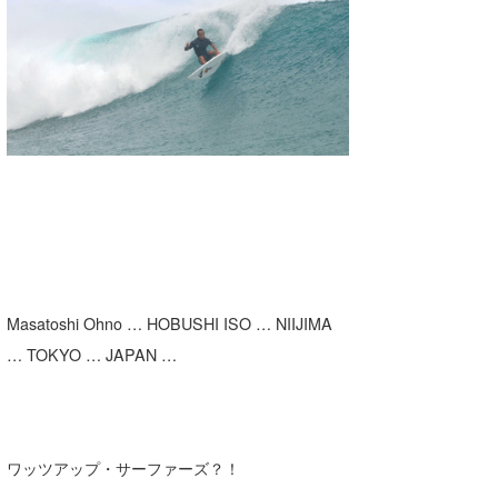
湘南
お知らせ
今月のプレゼント
千葉北
その他
伊豆
ルール＆How to
千葉南
VOTE!
大阪
サーファーズ
四国
沖縄
Masatoshi Ohno … HOBUSHI ISO … NIIJIMA
… TOKYO … JAPAN …
ワッツアップ・サーファーズ？！
ライター/寄稿メディア