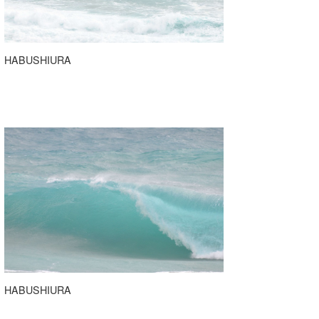
喜納海人
KID
KOBU
HABUSHIURA
KY
MIN
mitz
OYZ
S.K
Soulman
VAGY
waka☆=
HABUSHIURA
YUKI☆