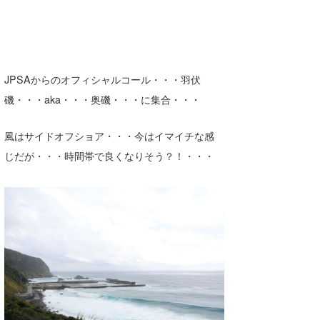
たっちー
ハンマー
まっきー
JPSAからのオフィシャルコール・・・羽伏
磯・・・aka・・・奥磯・・・に集合・・・
三輪予報士
風はサイドオフショア・・・今はイマイチな感
小川予報士
じだが・・・時間帯で良くなりそう？！・・・
上田純子
上條将美
唐澤予報士
SancheZ
ゴン
米山予報士