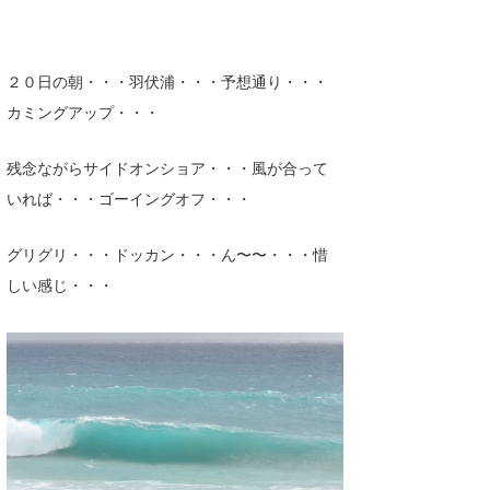
Core Surf Japan
メディア
Naoya Kimoto
２０日の朝・・・羽伏浦・・・予想通り・・・
カミングアップ・・・
波伝説アンバサダー/プロライダー
mitsuteru Kamio
SURFMEDIA
波伝説スタッフ
Yasunari Inoue
Colors MAGAZINE
福島寿実子
残念ながらサイドオンショア・・・風が合って
いれば・・・ゴーイングオフ・・・
Yoshiyuki Obata
WAVAL
中浦“JET”章
☆加藤
波伝説
arukasvision
嵯峨明日香
+☆maki☆+
グリグリ・・・ドッカン・・・ん〜〜・・・惜
しい感じ・・・
DELTA FORCE SURF
進士剛光
Aichan
CBA Films
田原啓江
chan-U
熊谷素子
植村未来
ECE
NOBUFUKU
G◎Da
大野”MAR”修聖
H