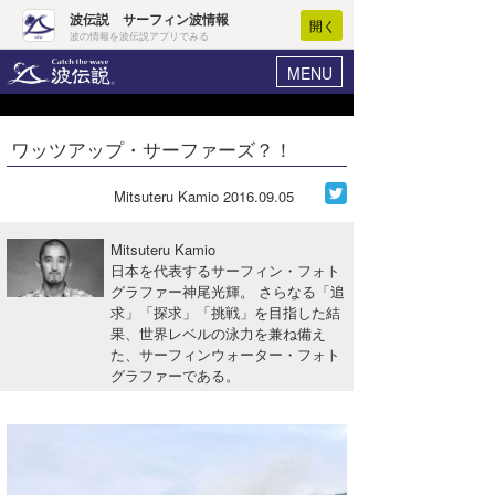
波伝説 サーフィン波情報
開く
波の情報を波伝説アプリでみる
MENU
ニュース
ヘルプ
マイホーム
ワッツアップ・サーファーズ？！
Core Surf Japan
ログイン
コンテスト
Mitsuteru Kamio
2016.09.05
新規会員登録
ファッション/グッズ
Mitsuteru Kamio
波情報･概況
日本を代表するサーフィン・フォト
アート＆エンタメ
グラファー神尾光輝。 さらなる「追
波予想ツール
WAVE HUNTER
求」「探求」「挑戦」を目指した結
コラム
果、世界レベルの泳力を兼ね備え
気象情報
た、サーフィンウォーター・フォト
グラファーである。
トラベル
ニュース
ショップ情報
サーフィンエリアガイド
ショップ情報
ウラナミ
会員メニュー