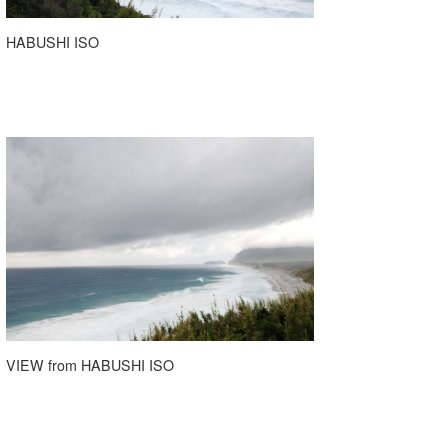
wanda
HABUSHI ISO
予報士 hiro.
banpaku
Mr.K
chappy
Romisea
VIEW from HABUSHI ISO