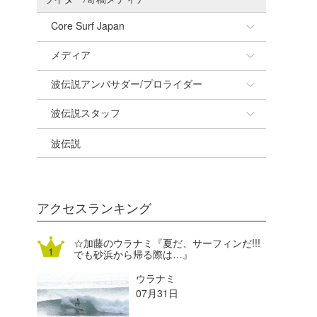
Core Surf Japan
メディア
Naoya Kimoto
波伝説アンバサダー/プロライダー
mitsuteru Kamio
SURFMEDIA
波伝説スタッフ
Yasunari Inoue
Colors MAGAZINE
福島寿実子
波伝説
Yoshiyuki Obata
WAVAL
中浦“JET”章
☆加藤
arukasvision
嵯峨明日香
+☆maki☆+
DELTA FORCE SURF
進士剛光
Aichan
アクセスランキング
CBA Films
田原啓江
chan-U
☆加藤のウラナミ『夏だ、サーフィンだ!!!
でも砂浜から帰る際は…』
熊谷素子
植村未来
ECE
ウラナミ
NOBUFUKU
G◎Da
07月31日