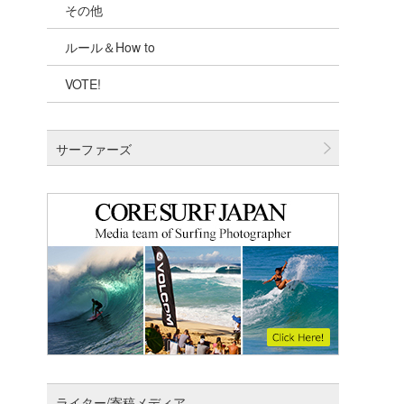
その他
千葉北
ルール＆How to
伊豆
VOTE!
千葉南
大阪
サーファーズ
四国
沖縄
ライター/寄稿メディア