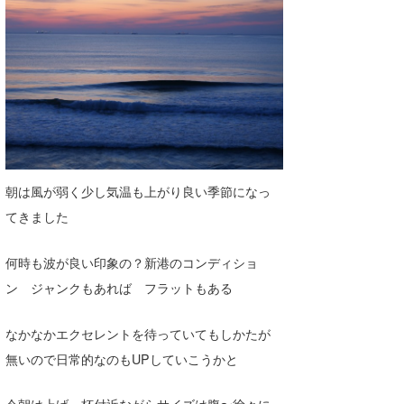
Core Surf Japan
メディア
Naoya Kimoto
波伝説アンバサダー/プロライダー
mitsuteru Kamio
SURFMEDIA
波伝説スタッフ
Yasunari Inoue
Colors MAGAZINE
福島寿実子
Yoshiyuki Obata
WAVAL
中浦“JET”章
☆加藤
波伝説
朝は風が弱く少し気温も上がり良い季節になっ
arukasvision
嵯峨明日香
+☆maki☆+
てきました
DELTA FORCE SURF
進士剛光
Aichan
何時も波が良い印象の？新港のコンディショ
CBA Films
田原啓江
chan-U
ン ジャンクもあれば フラットもある
熊谷素子
植村未来
ECE
なかなかエクセレントを待っていてもしかたが
NOBUFUKU
G◎Da
無いので日常的なのもUPしていこうかと
大野”MAR”修聖
H