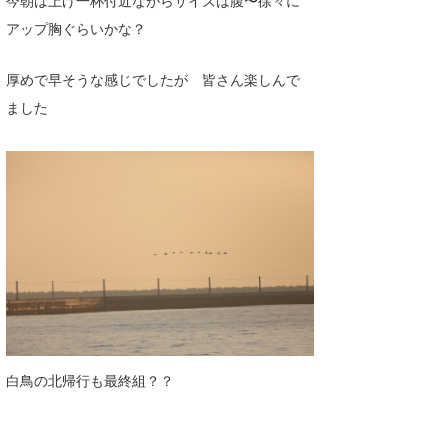
今朝は上げ一杯付近ながらサイズは腹〜徐々に
喜納海人
KID
アップ胸ぐらいかな？
KOBU
厚めで早そうな感じでしたが 皆さん楽しんで
ました
KY
MIN
mitz
OYZ
S.K
Soulman
VAGY
白鳥の北帰行も最終組？？
waka☆=
YUKI☆