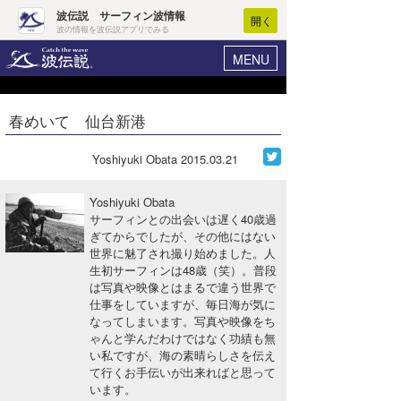
波伝説 サーフィン波情報
開く
波の情報を波伝説アプリでみる
MENU
ニュース
ヘルプ
マイホーム
春めいて 仙台新港
Core Surf Japan
ログイン
コンテスト
Yoshiyuki Obata
2015.03.21
新規会員登録
ファッション/グッズ
Yoshiyuki Obata
波情報･概況
サーフィンとの出会いは遅く40歳過
アート＆エンタメ
ぎてからでしたが、その他にはない
波予想ツール
WAVE HUNTER
世界に魅了され撮り始めました。人
コラム
生初サーフィンは48歳（笑）。普段
気象情報
は写真や映像とはまるで違う世界で
仕事をしていますが、毎日海が気に
トラベル
ニュース
なってしまいます。写真や映像をち
ゃんと学んだわけではなく功績も無
ショップ情報
サーフィンエリアガイド
い私ですが、海の素晴らしさを伝え
て行くお手伝いが出来ればと思って
ショップ情報
ウラナミ
会員メニュー
います。