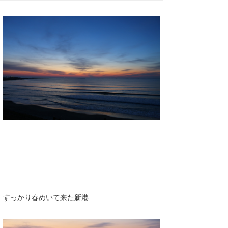
湘南
お知らせ
今月のプレゼント
千葉北
その他
伊豆
ルール＆How to
千葉南
VOTE!
大阪
サーファーズ
四国
沖縄
すっかり春めいて来た新港
ライター/寄稿メディア