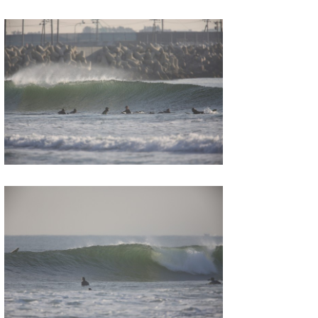
たっちー
ハンマー
まっきー
三輪予報士
小川予報士
上田純子
上條将美
唐澤予報士
SancheZ
ゴン
米山予報士