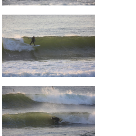
wanda
予報士 hiro.
banpaku
Mr.K
chappy
Romisea