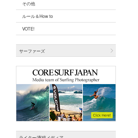
その他
千葉北
ルール＆How to
伊豆
VOTE!
千葉南
大阪
サーファーズ
四国
沖縄
ライター/寄稿メディア