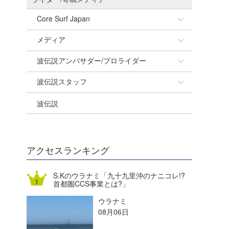
Core Surf Japan
メディア
Naoya Kimoto
波伝説アンバサダー/プロライダー
mitsuteru Kamio
SURFMEDIA
波伝説スタッフ
Yasunari Inoue
Colors MAGAZINE
福島寿実子
波伝説
Yoshiyuki Obata
WAVAL
中浦“JET”章
☆加藤
arukasvision
嵯峨明日香
+☆maki☆+
DELTA FORCE SURF
進士剛光
Aichan
アクセスランキング
CBA Films
田原啓江
chan-U
S.Kのウラナミ「九十九里沖のナニコレ!?
首都圏CCS事業とは?」
熊谷素子
植村未来
ECE
ウラナミ
NOBUFUKU
G◎Da
08月06日