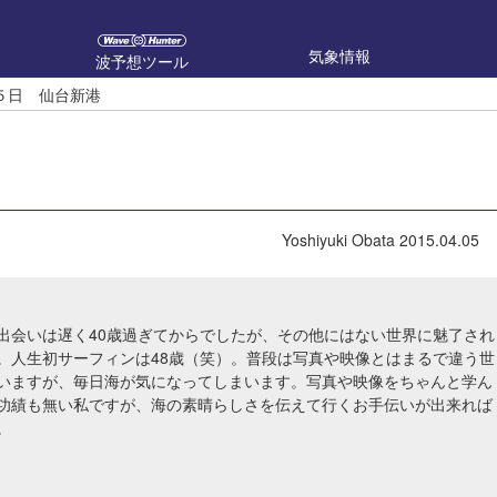
気象情報
波予想ツール
５日 仙台新港
Yoshiyuki Obata
2015.04.05
出会いは遅く40歳過ぎてからでしたが、その他にはない世界に魅了され
。人生初サーフィンは48歳（笑）。普段は写真や映像とはまるで違う世
いますが、毎日海が気になってしまいます。写真や映像をちゃんと学ん
功績も無い私ですが、海の素晴らしさを伝えて行くお手伝いが出来れば
。