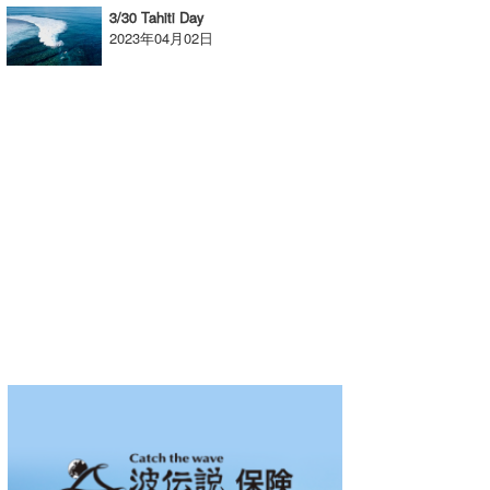
3/30 Tahiti Day
wanda
2023年04月02日
予報士 hiro.
banpaku
Mr.K
chappy
Romisea