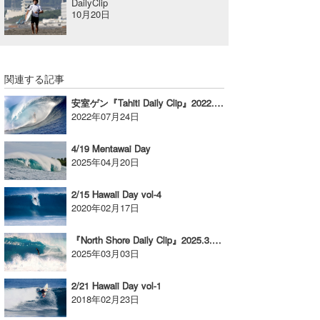
DailyClip
10月20日
たっちー
ハンマー
関連する記事
まっきー
安室ゲン『Tahiti Daily Clip』2022.6.24 @ Teahupoo
三輪予報士
2022年07月24日
小川予報士
4/19 Mentawai Day
2025年04月20日
上田純子
2/15 Hawaii Day vol-4
上條将美
2020年02月17日
唐澤予報士
『North Shore Daily Clip』2025.3.1 & 2 @ OTW
2025年03月03日
SancheZ
ゴン
2/21 Hawaii Day vol-1
2018年02月23日
米山予報士