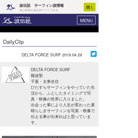
波伝説 サーフィン波情報
開く
波の情報を波伝説アプリでみる
MENU
ニュース
ヘルプ
マイホーム
DailyClip
Core Surf Japan
ログイン
コンテスト
DELTA FORCE SURF
2019.04.29
新規会員登録
ファッション/グッズ
DELTA FORCE SURF
波情報･概況
難波聖
アート＆エンタメ
千葉・太東在住
波予想ツール
WAVE HUNTER
ひたすらサーフィンをやっていた生
コラム
活から、ふとしたタイミングで写
気象情報
真・映像の世界に入りました。
出会った事により人生が変わった素
トラベル
ニュース
晴らしきサーフィンを写真・映像で
伝える事が出来ればと思っていま
ショップ情報
サーフィンエリアガイド
す。
ショップ情報
ウラナミ
会員メニュー