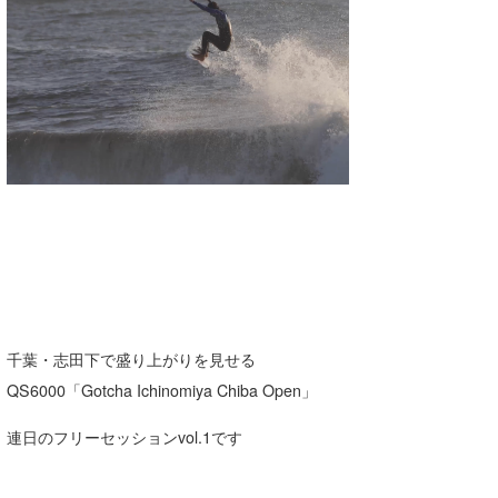
湘南
お知らせ
今月のプレゼント
千葉北
その他
伊豆
ルール＆How to
千葉南
VOTE!
大阪
サーファーズ
四国
沖縄
千葉・志田下で盛り上がりを見せる
QS6000「Gotcha Ichinomiya Chiba Open」
連日のフリーセッションvol.1です
ライター/寄稿メディア