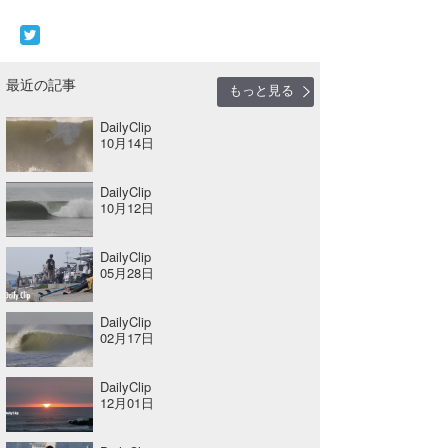
喜納海人
KID
KOBU
最近の記事
もっと見る
KY
DailyClip
10月14日
MIN
mitz
DailyClip
10月12日
OYZ
DailyClip
S.K
05月28日
Soulman
DailyClip
02月17日
VAGY
DailyClip
waka☆=
12月01日
YUKI☆