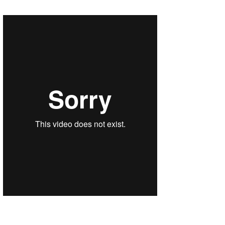
Core Surf Japan
メディア
Naoya Kimoto
波伝説アンバサダー/プロライダー
mitsuteru Kamio
SURFMEDIA
波伝説スタッフ
Yasunari Inoue
Colors MAGAZINE
福島寿実子
Yoshiyuki Obata
WAVAL
中浦“JET”章
☆加藤
波伝説
arukasvision
嵯峨明日香
+☆maki☆+
DELTA FORCE SURF
進士剛光
Aichan
CBA Films
田原啓江
chan-U
熊谷素子
植村未来
ECE
NOBUFUKU
G◎Da
大野”MAR”修聖
H