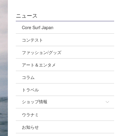
ニュース
Core Surf Japan
コンテスト
ファッション/グッズ
アート＆エンタメ
コラム
トラベル
ショップ情報
ウラナミ
ショップ情報
お知らせ
湘南