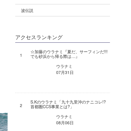
波伝説
Yoshiyuki Obata
WAVAL
中浦“JET”章
☆加藤
arukasvision
嵯峨明日香
+☆maki☆+
DELTA FORCE SURF
進士剛光
Aichan
アクセスランキング
CBA Films
田原啓江
chan-U
☆加藤のウラナミ『夏だ、サーフィンだ!!!
でも砂浜から帰る際は…』
熊谷素子
植村未来
ECE
ウラナミ
NOBUFUKU
G◎Da
07月31日
大野”MAR”修聖
H
喜納海人
KID
S.Kのウラナミ「九十九里沖のナニコレ!?
KOBU
首都圏CCS事業とは?」
ウラナミ
KY
08月06日
MIN