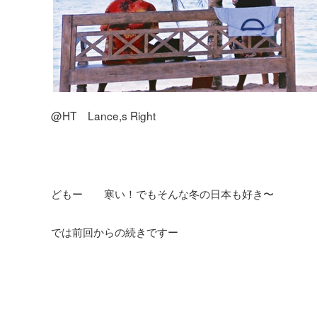
@HT Lance,s Right
どもー 寒い！でもそんな冬の日本も好き〜
では前回からの続きですー