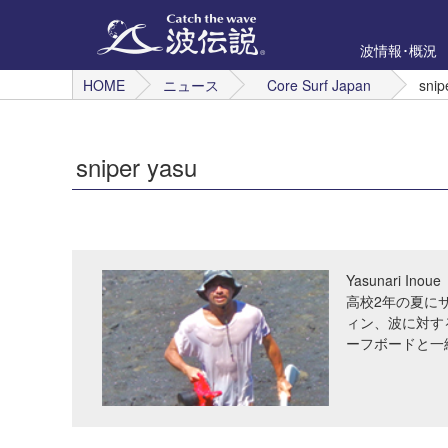
波情報･概況
HOME
ニュース
Core Surf Japan
snip
sniper yasu
Yasunari Inoue
高校2年の夏に
ィン、波に対す
ーフボードと一