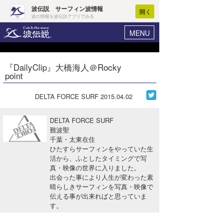
波伝説 サーフィン波情報
開く
波の情報を波伝説アプリでみる
MENU
ニュース
ヘルプ
マイホーム
『DailyClip』大橋海人＠Rocky
Core Surf Japan
point
ログイン
コンテスト
新規会員登録
DELTA FORCE SURF
2015.04.02
ファッション/グッズ
波情報･概況
DELTA FORCE SURF
アート＆エンタメ
難波聖
波予想ツール
WAVE HUNTER
千葉・太東在住
ひたすらサーフィンをやっていた生
コラム
気象情報
活から、ふとしたタイミングで写
真・映像の世界に入りました。
トラベル
ニュース
出会った事により人生が変わった素
晴らしきサーフィンを写真・映像で
ショップ情報
サーフィンエリアガイド
伝える事が出来ればと思っていま
す。
ショップ情報
ウラナミ
会員メニュー