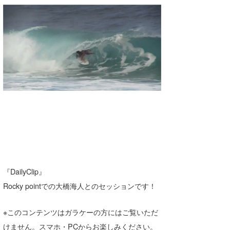
湘南
お知らせ
今月のプレゼント
千葉北
その他
伊豆
ルール＆How to
千葉南
VOTE!
大阪
サーファーズ
四国
沖縄
『DailyClip』
Rocky pointでの大橋海人とのセッションです！
※このコンテンツはガラケーの方にはご覧いただ
ライター/寄稿メディア
けません。スマホ・PCからお楽しみください。