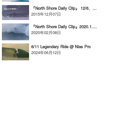
『North Shore Daily Clip』 12/6、ワイメアセッション。
たっちー
2015年12月07日
ハンマー
『North Shore Daily Clip』2020.1.29&31 @ OTW
2020年02月08日
まっきー
6/11 Legendary Ride @ Nias Pro
三輪予報士
2024年06月12日
小川予報士
上田純子
上條将美
唐澤予報士
SancheZ
ゴン
米山予報士