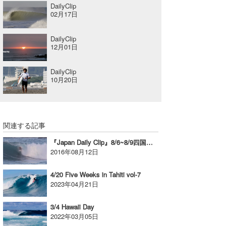
DailyClip
喜納海人
KID
02月17日
KOBU
DailyClip
12月01日
KY
DailyClip
MIN
10月20日
mitz
OYZ
関連する記事
S.K
『Japan Daily Clip』8/6~8/9四国セッション
2016年08月12日
Soulman
4/20 Five Weeks in Tahiti vol-7
VAGY
2023年04月21日
waka☆=
3/4 Hawaii Day
2022年03月05日
YUKI☆