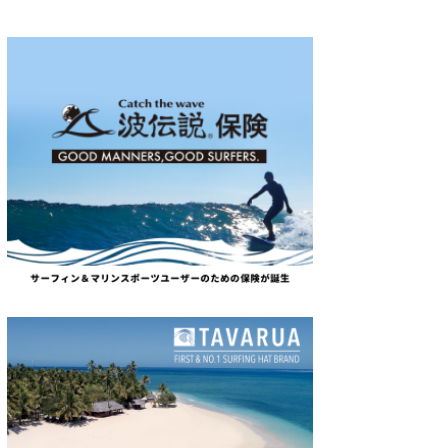
wanda
予報士 hiro.
banpaku
Mr.K
chappy
Romisea