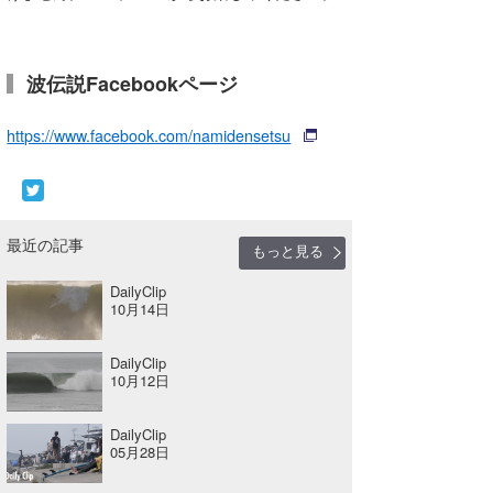
Core Surf Japan
メディア
Naoya Kimoto
波伝説Facebookページ
波伝説アンバサダー/プロライダー
mitsuteru Kamio
SURFMEDIA
https://www.facebook.com/namidensetsu
波伝説スタッフ
Yasunari Inoue
Colors MAGAZINE
福島寿実子
Yoshiyuki Obata
WAVAL
中浦“JET”章
☆加藤
波伝説
最近の記事
arukasvision
嵯峨明日香
+☆maki☆+
もっと見る
DailyClip
DELTA FORCE SURF
進士剛光
Aichan
10月14日
CBA Films
田原啓江
chan-U
DailyClip
10月12日
熊谷素子
植村未来
ECE
NOBUFUKU
G◎Da
DailyClip
05月28日
大野”MAR”修聖
H