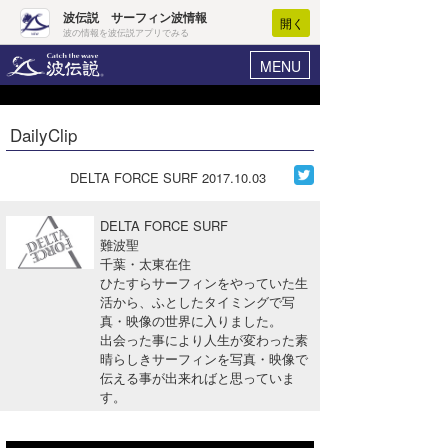
波伝説 サーフィン波情報
開く
波の情報を波伝説アプリでみる
MENU
ニュース
ヘルプ
マイホーム
DailyClip
Core Surf Japan
ログイン
コンテスト
DELTA FORCE SURF
2017.10.03
新規会員登録
ファッション/グッズ
DELTA FORCE SURF
波情報･概況
難波聖
アート＆エンタメ
千葉・太東在住
波予想ツール
WAVE HUNTER
ひたすらサーフィンをやっていた生
コラム
活から、ふとしたタイミングで写
気象情報
真・映像の世界に入りました。
出会った事により人生が変わった素
トラベル
ニュース
晴らしきサーフィンを写真・映像で
伝える事が出来ればと思っていま
ショップ情報
サーフィンエリアガイド
す。
ショップ情報
ウラナミ
会員メニュー