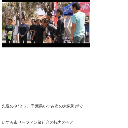
湘南
お知らせ
今月のプレゼント
千葉北
その他
伊豆
ルール＆How to
千葉南
VOTE!
大阪
サーファーズ
四国
沖縄
先週の９/２６、千葉県いすみ市の太東海岸で
いすみ市サーフィン業組合の協力のもと
ライター/寄稿メディア