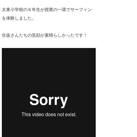
Core Surf Japan
太東小学校の６年生が授業の一環でサーフィン
を体験しました。
メディア
Naoya Kimoto
波伝説アンバサダー/プロライダー
mitsuteru Kamio
SURFMEDIA
生徒さんたちの笑顔が素晴らしかったです！
波伝説スタッフ
Yasunari Inoue
Colors MAGAZINE
福島寿実子
Yoshiyuki Obata
WAVAL
中浦“JET”章
☆加藤
波伝説
arukasvision
嵯峨明日香
+☆maki☆+
DELTA FORCE SURF
進士剛光
Aichan
CBA Films
田原啓江
chan-U
熊谷素子
植村未来
ECE
NOBUFUKU
G◎Da
大野”MAR”修聖
H