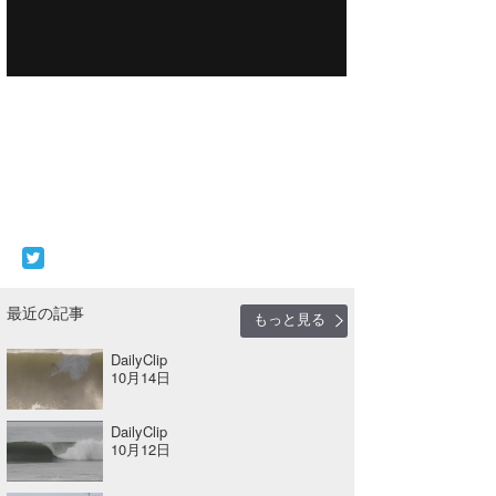
喜納海人
KID
KOBU
KY
MIN
mitz
OYZ
S.K
最近の記事
もっと見る
Soulman
DailyClip
10月14日
VAGY
DailyClip
waka☆=
10月12日
YUKI☆