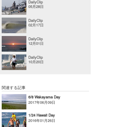
DailyClip
05月28日
たっちー
ハンマー
DailyClip
02月17日
まっきー
DailyClip
三輪予報士
12月01日
小川予報士
DailyClip
10月20日
上田純子
上條将美
関連する記事
唐澤予報士
6/8 Wakayama Day
SancheZ
2017年06月09日
ゴン
1/24 Hawaii Day
2016年01月26日
米山予報士