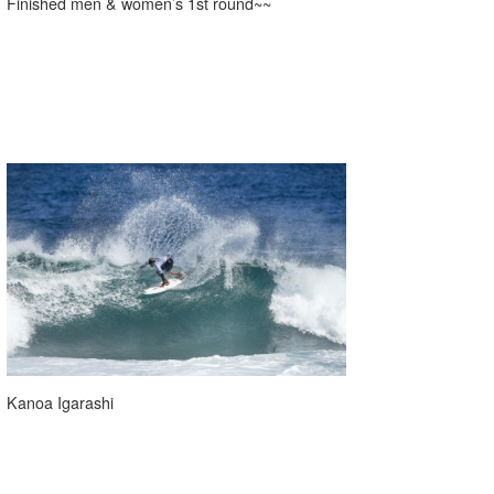
Finished men & women’s 1st round~~
Core Surf Japan
メディア
Naoya Kimoto
波伝説アンバサダー/プロライダー
mitsuteru Kamio
SURFMEDIA
波伝説スタッフ
Yasunari Inoue
Colors MAGAZINE
福島寿実子
Yoshiyuki Obata
WAVAL
中浦“JET”章
☆加藤
波伝説
arukasvision
嵯峨明日香
+☆maki☆+
DELTA FORCE SURF
進士剛光
Aichan
CBA Films
田原啓江
chan-U
熊谷素子
植村未来
ECE
Kanoa Igarashi
NOBUFUKU
G◎Da
大野”MAR”修聖
H