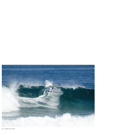
喜納海人
KID
KOBU
KY
MIN
mitz
OYZ
S.K
Soulman
VAGY
waka☆=
YUKI☆