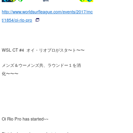
湘南
お知らせ
今月のプレゼント
http://www.worldsurfleague.com/events/2017/mc
千葉北
その他
t/1854/oi-rio-pro
伊豆
ルール＆How to
千葉南
VOTE!
WSL CT #4 オイ・リオプロがスタ〜ト〜〜
大阪
サーファーズ
メンズ＆ウーメンズ共、ラウンドー１を消
四国
化〜〜〜
沖縄
Oi Rio Pro has started~~
ライター/寄稿メディア