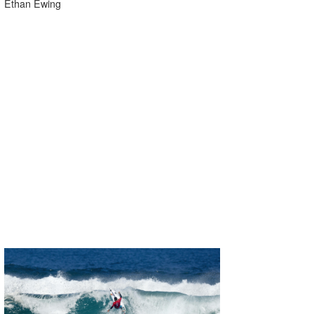
Ethan Ewing
たっちー
ハンマー
まっきー
三輪予報士
小川予報士
上田純子
上條将美
唐澤予報士
SancheZ
ゴン
米山予報士