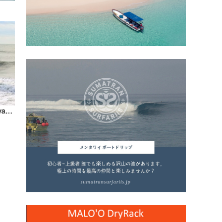
『Japan Daily Clip』2022.10.27 @ Miyazaki / vol.2