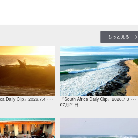
もっと見る
ca Daily Clip』2026.7.4 ･･･
『South Africa Daily Clip』2026.7.3 ･･･
07月21日