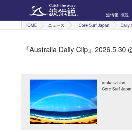
波情報･概況
HOME
ニュース
Core Surf Japan
Daily 
『Australia Daily Clip』2026.5.30 
arukasvision
Core Surf 