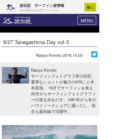
波伝説 サーフィン波情報
開く
波の情報を波伝説アプリでみる
MENU
ニュース
ヘルプ
マイホーム
9/27 Tanegashima Day vol-3
Core Surf Japan
ログイン
コンテスト
Naoya Kimoto
2018.10.03
新規会員登録
ファッション/グッズ
Naoya Kimoto
波情報･概況
サーフィンフォトグラフ界の巨匠、
アート＆エンタメ
重厚なショットが魅力のKINこと木
波予想ツール
WAVE HUNTER
本直哉。 16才でサーフィンを覚え、
コラム
20才からサーフィンフォトグラフィ
気象情報
ーの道を歩みだす。1981年から冬の
ハワイノースショアに通いだし、現
トラベル
ニュース
在も最前線で活躍中。
ショップ情報
サーフィンエリアガイド
ショップ情報
ウラナミ
会員メニュー