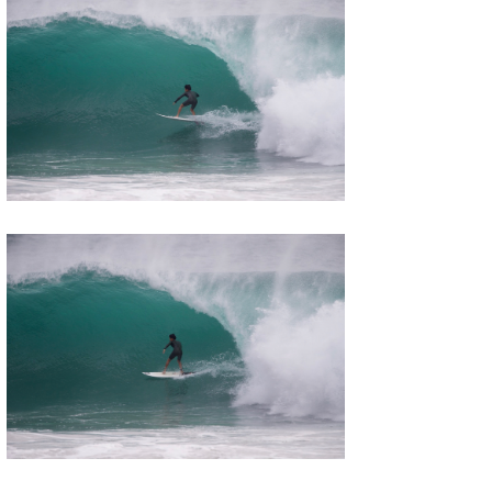
wanda
予報士 hiro.
banpaku
Mr.K
chappy
Romisea