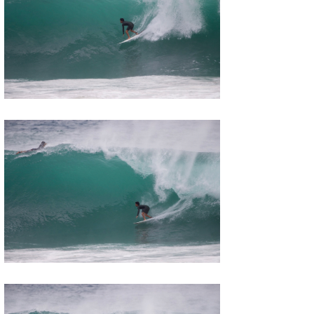
喜納海人
KID
KOBU
KY
MIN
mitz
OYZ
S.K
Soulman
VAGY
waka☆=
YUKI☆