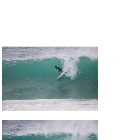
Core Surf Japan
メディア
Naoya Kimoto
波伝説アンバサダー/プロライダー
mitsuteru Kamio
SURFMEDIA
波伝説スタッフ
Yasunari Inoue
Colors MAGAZINE
福島寿実子
Yoshiyuki Obata
WAVAL
中浦“JET”章
☆加藤
波伝説
arukasvision
嵯峨明日香
+☆maki☆+
DELTA FORCE SURF
進士剛光
Aichan
CBA Films
田原啓江
chan-U
熊谷素子
植村未来
ECE
NOBUFUKU
G◎Da
大野”MAR”修聖
H