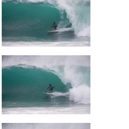
たっちー
ハンマー
まっきー
三輪予報士
小川予報士
上田純子
上條将美
唐澤予報士
SancheZ
ゴン
米山予報士