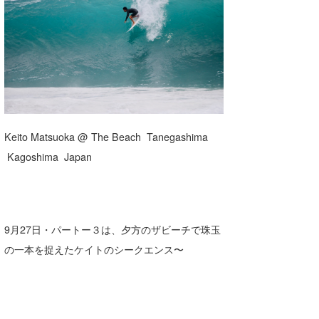
湘南
お知らせ
今月のプレゼント
千葉北
その他
伊豆
ルール＆How to
千葉南
VOTE!
大阪
Keito Matsuoka @ The Beach Tanegashima
サーファーズ
Kagoshima Japan
四国
沖縄
9月27日・パートー３は、夕方のザビーチで珠玉
の一本を捉えたケイトのシークエンス〜
ライター/寄稿メディア