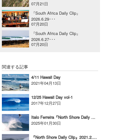
07月21日
喜納海人
KID
『South Africa Daily Clip』
2026.6.29･･･
KOBU
07月20日
『South Africa Daily Clip』
KY
2026.6.27･･･
07月20日
MIN
mitz
関連する記事
OYZ
4/11 Hawaii Day
2021年04月13日
S.K
12/25 Hawaii Day vol-1
Soulman
2017年12月27日
VAGY
Italo Ferreira『North Shore Daily Clip』2025.1.21 @ OTW
2025年01月30日
waka☆=
YUKI☆
『North Shore Daily Clip』2021.2.16 @ BACKDOOR & OTW パンプし続けているバックドア、オフザウォールでの日本人アタック