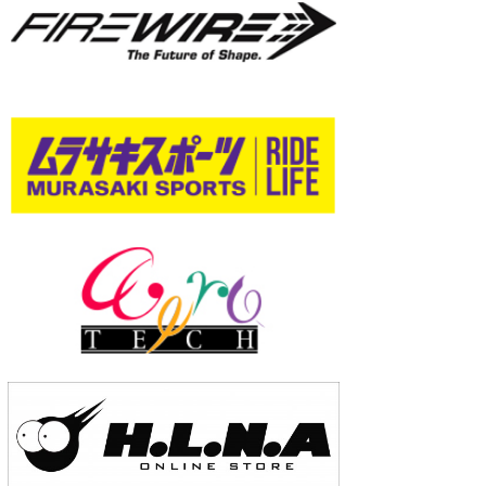
wanda
予報士 hiro.
banpaku
Mr.K
chappy
Romisea