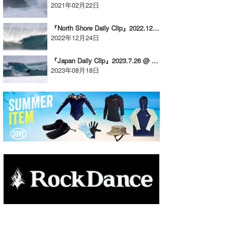
2021年02月22日
たっちー
『North Shore Daily Clip』2022.12.22 @ PIPELINE
ハンマー
2022年12月24日
まっきー
『Japan Daily Clip』2023.7.26 @ Okinawa / vol.1
2023年08月18日
三輪予報士
小川予報士
上田純子
上條将美
唐澤予報士
SancheZ
ゴン
米山予報士