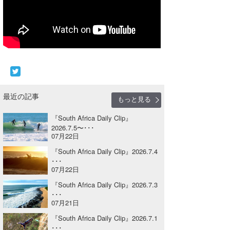
Core Surf Japan
メディア
Naoya Kimoto
波伝説アンバサダー/プロライダー
mitsuteru Kamio
SURFMEDIA
波伝説スタッフ
Yasunari Inoue
Colors MAGAZINE
福島寿実子
Yoshiyuki Obata
WAVAL
中浦“JET”章
☆加藤
最近の記事
波伝説
もっと見る
arukasvision
嵯峨明日香
+☆maki☆+
『South Africa Daily Clip』
2026.7.5〜･･･
07月22日
DELTA FORCE SURF
進士剛光
Aichan
『South Africa Daily Clip』2026.7.4
CBA Films
田原啓江
chan-U
･･･
07月22日
熊谷素子
植村未来
ECE
『South Africa Daily Clip』2026.7.3
･･･
NOBUFUKU
G◎Da
07月21日
『South Africa Daily Clip』2026.7.1
大野”MAR”修聖
H
･･･