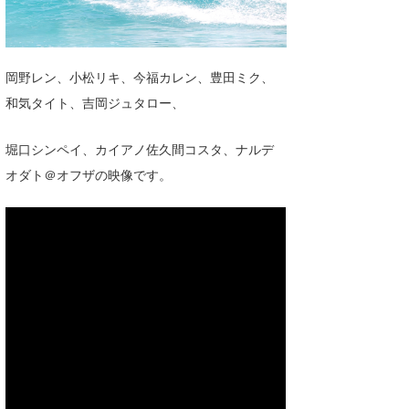
湘南
お知らせ
今月のプレゼント
千葉北
その他
岡野レン、小松リキ、今福カレン、豊田ミク、
伊豆
ルール＆How to
和気タイト、吉岡ジュタロー、
千葉南
VOTE!
堀口シンペイ、カイアノ佐久間コスタ、ナルデ
大阪
オダト＠オフザの映像です。
サーファーズ
四国
沖縄
ライター/寄稿メディア