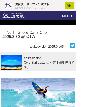
波伝説 サーフィン波情報
開く
波の情報を波伝説アプリでみる
MENU
ニュース
ヘルプ
マイホーム
『North Shore Daily Clip』
Core Surf Japan
2025.3.30 @ OTW
ログイン
コンテスト
新規会員登録
arukasvision
2025.04.05
ファッション/グッズ
波情報･概況
arukasvision
アート＆エンタメ
Core Surf Japanのビデオ編集担当で
波予想ツール
WAVE HUNTER
す。
コラム
気象情報
トラベル
ニュース
ショップ情報
サーフィンエリアガイド
ショップ情報
ウラナミ
会員メニュー