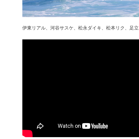
伊東リアル、河谷サスケ、松永ダイキ、松本リク、足立