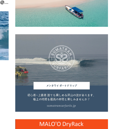
『North Shore Daily Clip』2019.11.15 @ Sunset Beach