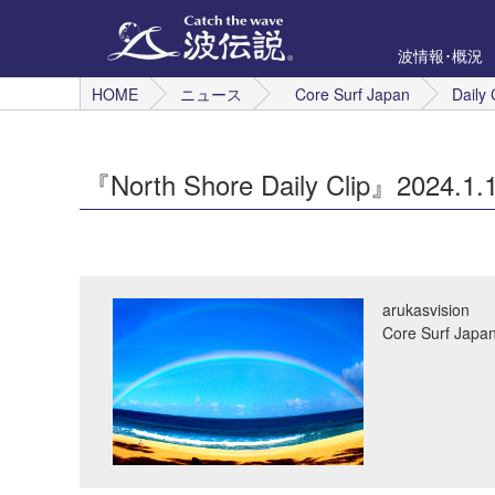
波情報･概況
HOME
ニュース
Core Surf Japan
Daily 
『North Shore Daily Clip』2024.1.
arukasvision
Core Surf 