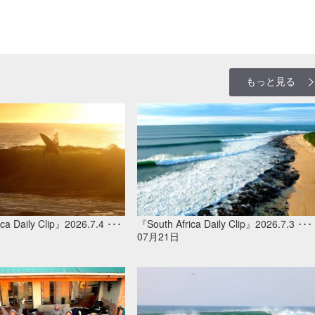
もっと見る
ca Daily Clip』2026.7.4 ･･･
『South Africa Daily Clip』2026.7.3 ･･･
07月21日