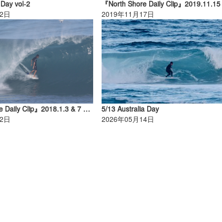
 Day vol-2
02日
2019年11月17日
『North Shore Daily Clip』2018.1.3 & 7 & 15 & 16 @ PIPE
5/13 Australia Day
22日
2026年05月14日